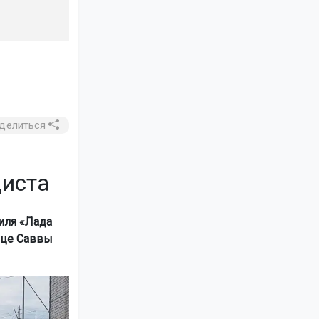
делиться
диста
иля «Лада
ице Саввы