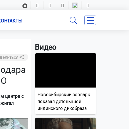
КОНТАКТЫ
Видео
делиться
нодара
ВО
Новосибирский зоопарк
м центре с
показал детёнышей
джигал
индийского дикобраза