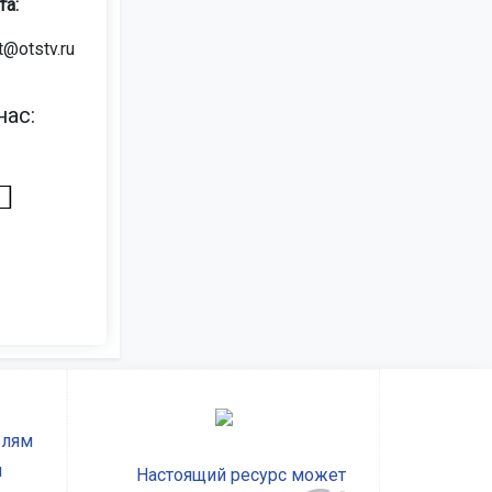
та:
t@otstv.ru
ас:
елям
ы
Настоящий ресурс может