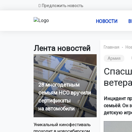
Предложить новость
НОВОСТИ
В
Лента новостей
Главная
Но
Армия
Спасш
ветер
28 многодетным
семьям НСО вручили
Инцидент пр
сертификаты
семьёй. Он 
на автомобили
детскую игр
Уникальный кинофестиваль
проходит в новосибирском