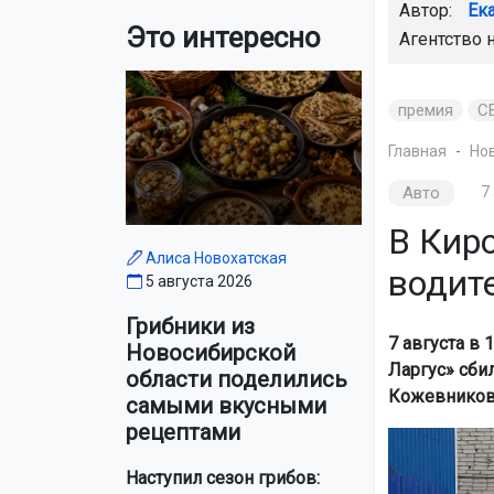
Автор:
Ек
Это интересно
Агентство 
премия
С
Главная
Но
Авто
7
В Кир
Алиса Новохатская
водит
5 августа 2026
Грибники из
7 августа в
Новосибирской
Ларгус» сби
области поделились
Кожевников
самыми вкусными
рецептами
Наступил сезон грибов: