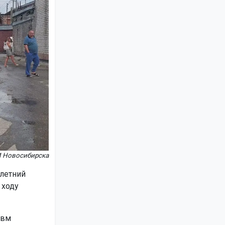
И Новосибирска
-летний
 ходу
авм