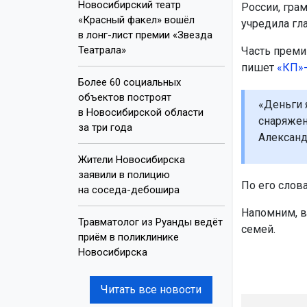
Новосибирский театр
России, гра
«Красный факел» вошёл
учредила гл
в лонг-лист премии «Звезда
Театрала»
Часть преми
пишет
«КП»
Более 60 социальных
объектов построят
«Деньги я
в Новосибирской области
снаряжен
за три года
Александр
Жители Новосибирска
заявили в полицию
По его слов
на соседа-дебошира
Напомним, 
Травматолог из Руанды ведёт
семей.
приём в поликлинике
Новосибирска
Читать все новости