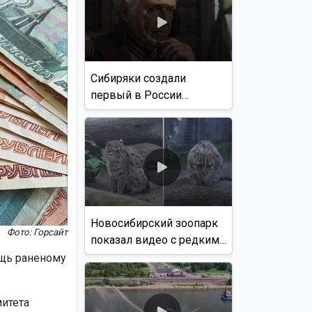
Сибиряки создали
первый в России
документальный фильм
с использованием ИИ
Новосибирский зоопарк
Фото: Горсайт
показал видео с редким
виверровым котом
ощь раненому
итета