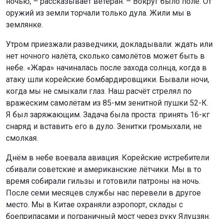
ночью, – рассказывает ветеран. – Вокруг было поле. От
оружий из земли торчали только дула. Жили мы в
землянке.
Утром приезжали разведчики, докладывали: ждать или
нет ночного налёта, сколько самолётов может быть в
небе. «Жара» начиналась после захода солнца, когда в
атаку шли корейские бомбардировщики. Бывали ночи,
когда мы не смыкали глаз. Наш расчёт стрелял по
вражеским самолётам из 85-мм зенитной пушки 52-К.
Я был заряжающим. Задача была проста: принять 16-кг
снаряд и вставить его в дуло. Зенитки громыхали, не
смолкая.
Днём в небе воевала авиация. Корейские истребители
сбивали советские и американские лётчики. Мы в то
время собирали гильзы и готовили патроны на ночь.
После семи месяцев службы нас перевели в другое
место. Мы в Китае охраняли аэропорт, склады с
боеприпасами и пограничный мост через руку Ялуцзян.