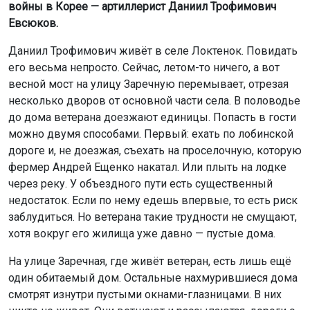
войны в Корее — артиллерист Даниил Трофимович
Евсюков.
Даниил Трофимович живёт в селе Локтенок. Повидать
его весьма непросто. Сейчас, летом-то ничего, а вот
весной мост на улицу Заречную перемывает, отрезая
несколько дворов от основной части села. В половодье
до дома ветерана доезжают единицы. Попасть в гости
можно двумя способами. Первый: ехать по лобинской
дороге и, не доезжая, съехать на проселочную, которую
фермер Андрей Ещенко накатал. Или плыть на лодке
через реку. У объездного пути есть существенный
недостаток. Если по нему едешь впервые, то есть риск
заблудиться. Но ветерана такие трудности не смущают,
хотя вокруг его жилища уже давно — пустые дома.
На улице Заречная, где живёт ветеран, есть лишь ещё
один обитаемый дом. Остальные нахмурившиеся дома
смотрят изнутри пустыми окнами-глазницами. В них