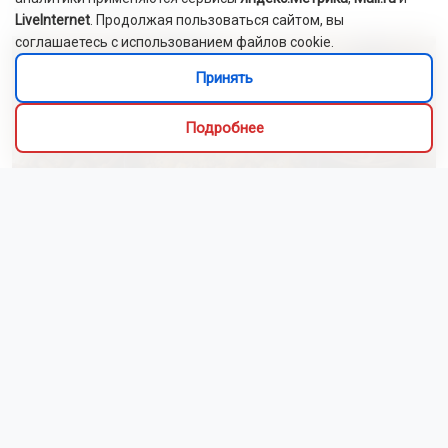
Это интересно
LiveInternet
. Продолжая пользоваться сайтом, вы
соглашаетесь с использованием файлов cookie.
Принять
Подробнее
Алиса Новохатская
5 августа 2026
Грибники из Новосибирской области
поделились самыми вкусными рецептами