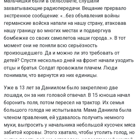
мальчишки были в сельсовете, слушали
захватывающие радиопередачи. Вещание прервало
экстренное сообщение: «…без объявления войны
германские войска напали на нашу страну, атаковав
нашу границу во многих местах и подвергнув
бомбежке со своих самолетов наши города...». В тот
момент они не поняли всю серьёзность
произошедшего. Да и можно ли это требовать от
детей? Спустя несколько дней на фронт начали уходить
отцы и братья. Солдат провожали плачем. Люди
понимали, что вернутся из них единицы.
Уже в 13 лет за Даниилом было закреплено две
лошади, он за них головой отвечал. В 15 юноша начал
боронить поля, потом пересел на трактор. Их семья
большого голода не испытывала. Мама Даниила была
членом правления, ей удавалось получить немного
муки, выпросить у начальника небольшой кусочек мяса
забитой коровы. Этого хватало, чтобы утолить голод, но