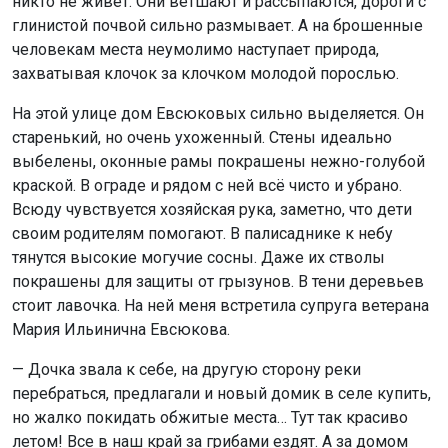
никто не живет. Они ветшают и рассыпаются, дороги с
глинистой почвой сильно размывает. А на брошенные
человекам места неумолимо наступает природа,
захватывая клочок за клочком молодой порослью.
На этой улице дом Евсюковых сильно выделяется. Он
старенький, но очень ухоженный. Стены идеально
выбелены, оконные рамы покрашены нежно-голубой
краской. В ограде и рядом с ней всё чисто и убрано.
Всюду чувствуется хозяйская рука, заметно, что дети
своим родителям помогают. В палисаднике к небу
тянутся высокие могучие сосны. Даже их стволы
покрашены для защиты от грызунов. В тени деревьев
стоит лавочка. На ней меня встретила супруга ветерана
Мария Ильинична Евсюкова.
— Дочка звала к себе, на другую сторону реки
перебраться, предлагали и новый домик в селе купить,
но жалко покидать обжитые места… Тут так красиво
летом! Все в наш край за грибами ездят. А за домом