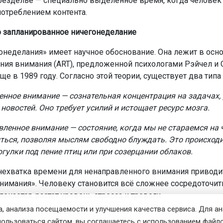
безделье — специально выделенное время, когда человек 
потреблением контента.
 запланированное ничегонеделание
онеделания» имеет научное обоснование. Она лежит в осн
ния внимания (ART), предложенной психологами Рэйчел и
е в 1989 году. Согласно этой теории, существует два типа
нное внимание — сознательная концентрация на задачах, 
новостей. Оно требует усилий и истощает ресурс мозга.
ленное внимание — состояние, когда мы не стараемся на 
ться, позволяя мыслям свободно блуждать. Это происходи
огулки под пение птиц или при созерцании облаков.
нехватка времени для ненаправленного внимания приводи
внимания». Человеку становится всё сложнее сосредоточить
екается, растет уровень стресса и тревоги.
, анализа посещаемости и улучшения качества сервиса. Для а
аузы в ожидании автобуса или в очереди давали мозгу н
пользоваться сайтом, вы соглашаетесь с использованием файло