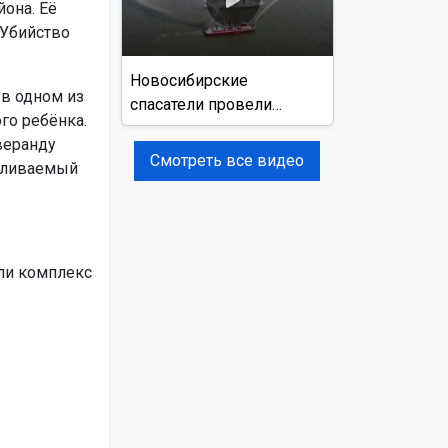
она. Её
«Убийство
Новосибирские
 в одном из
спасатели провели
го ребёнка.
учения на реке Обь
веранду
Смотреть все видео
пливаемый
ли комплекс