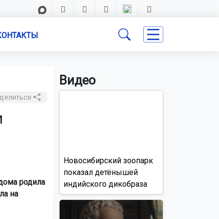
КОНТАКТЫ
Видео
делиться
и
Новосибирский зоопарк
показал детёнышей
дома родила
индийского дикобраза
ла на