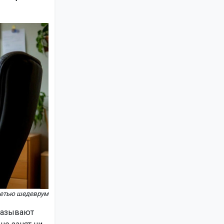
сетью шедеврум
называют