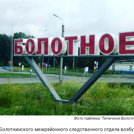
Фото паблика "Типичное Болотн
Болотнинского межрайонного следственного отдела возб