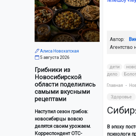
телешоу «М
Автор:
Ви
Агентство 
Алиса Новохатская
5 августа 2026
дети
нов
Грибники из
дело
Боло
Новосибирской
области поделились
Главная
Но
самыми вкусными
Здоровье
рецептами
Сибир
Наступил сезон грибов:
новосибирцы вовсю
делятся своим урожаем.
В эпоху пос
Корреспондент ОТС-
психологи п