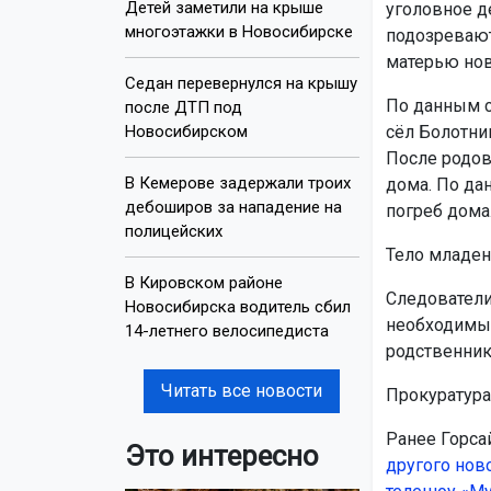
Детей заметили на крыше
уголовное д
многоэтажки в Новосибирске
подозревают
матерью нов
Седан перевернулся на крышу
По данным с
после ДТП под
Новосибирском
сёл Болотни
После родов
В Кемерове задержали троих
дома. По да
дебоширов за нападение на
погреб дома
полицейских
Тело младен
В Кировском районе
Следователи
Новосибирска водитель сбил
необходимых
14-летнего велосипедиста
родственник
Читать все новости
Прокуратура
Ранее Горса
Это интересно
другого нов