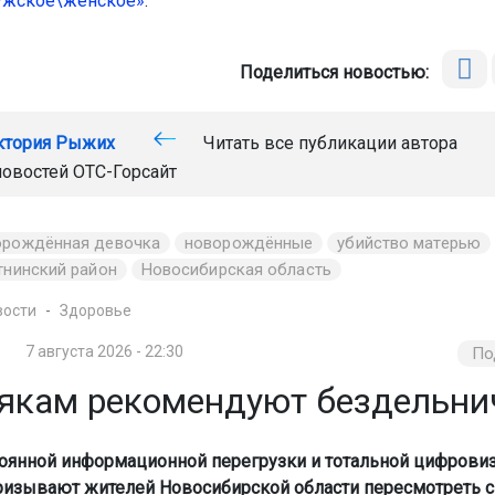
ужское\женское»
.
Поделиться новостью:
ктория Рыжих
Читать все публикации автора
новостей
ОТС-Горсайт
орождённая девочка
новорождённые
убийство матерью
тнинский район
Новосибирская область
вости
Здоровье
7 августа 2026 - 22:30
По
якам рекомендуют бездельни
тоянной информационной перегрузки и тотальной цифрови
ризывают жителей Новосибирской области пересмотреть 