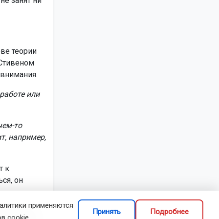
не занят ни
ове теории
 Стивеном
 внимания.
работе или
чем-то
т, например,
т к
ся, он
налитики применяются
еобходимую
Принять
Подробнее
в cookie.