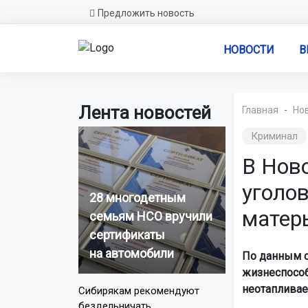
Предложить новость
НОВОСТИ
В
Лента новостей
Главная
Но
Криминал
В Нов
уголов
28 многодетным
матер
семьям НСО вручили
сертификаты
на автомобили
По данным с
жизнеспособ
неотапливае
Сибирякам рекомендуют
бездельничать