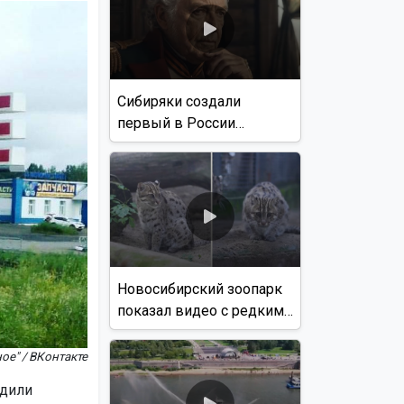
Сибиряки создали
первый в России
документальный фильм
с использованием ИИ
Новосибирский зоопарк
показал видео с редким
виверровым котом
ое" / ВКонтакте
удили