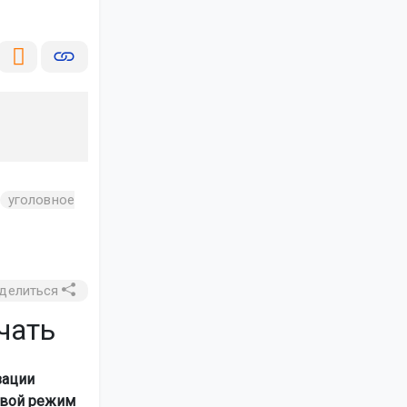
уголовное
делиться
чать
зации
свой режим