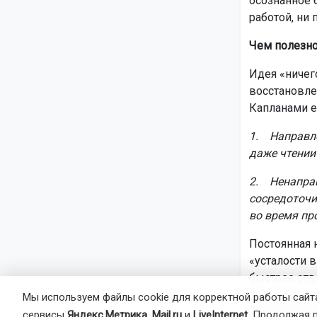
осознанное 
работой, ни 
Чем полезно
Идея «ничег
восстановле
Капланами ещ
1. Направле
даже чтении 
2. Ненаправ
сосредоточи
во время пр
Постоянная 
«усталости 
быстрее отвл
Мы используем файлы cookie для корректной работы сайта
В прошлом п
сервисы
Яндекс.Метрика
,
Mail.ru
и
LiveInternet
. Продолжая 