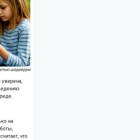
сетью шедеврум
 уверена,
введению
реде.
ько на
боты,
читает, что