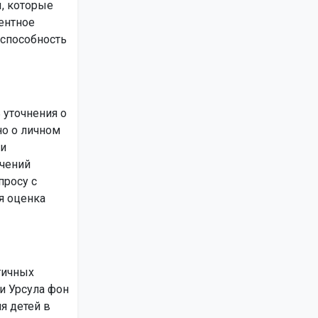
ы, которые
ентное
 способность
 уточнения о
но о личном
ли
учений
просу с
я оценка
гичных
и Урсула фон
я детей в