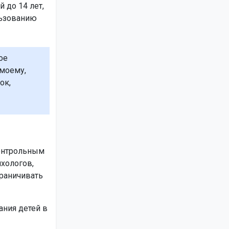
 до 14 лет,
льзованию
ое
-моему,
ок,
контрольным
хологов,
граничивать
ания детей в