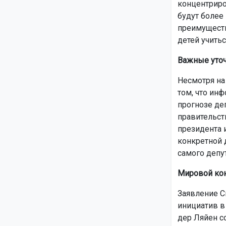
концентриро
будут более
преимуществ
детей учитьс
Важные уточ
Несмотря на
том, что ин
прогнозе де
правительств
президента 
конкретной 
самого депут
Мировой кон
Заявление С
инициатив в
дер Ляйен с