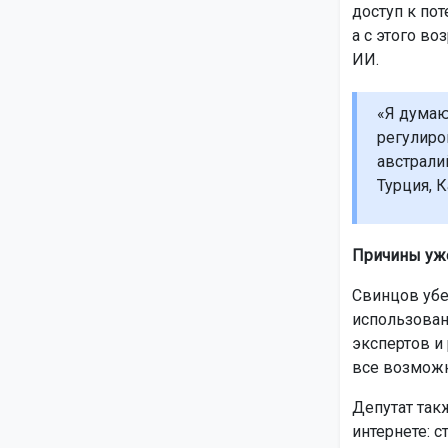
доступ к по
а с этого в
ИИ.
«Я думаю
регулиро
австрали
Турция, К
Причины уж
Свинцов убе
использован
экспертов и
все возможн
Депутат так
интернете: с