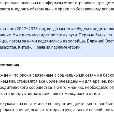
тенциально опасным платформам стоит ограничить для детей
озраста внедрять обязательные уроки по безопасному испо
, что это 2027–2028 год, когда мы тоже будем вводить так
вание. Уже весь мир идет по этому пути. Первые были, по
йцы, потом за ними подтянулись европейцы, Ближний Вост
азахстан, Китай», — заявил парламентарий.
есточения
ждён, что риски, связанные с социальными сетями и бес
ием ИИ, становятся всё более очевидными для врачей, пси
 родительского сообщества. По его мнению, необходимо о
ости деструктивного влияния на молодёжь и детей.
же указал на негативные последствия длительного пребыв
традают зрение, осанка, моторика рук, а также способность