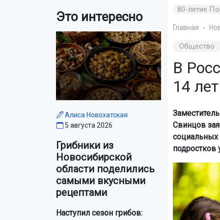
80-летие П
Это интересно
Главная
Но
Общество
В Росс
14 лет
Заместитель
Алиса Новохатская
Свинцов зая
5 августа 2026
социальных 
Грибники из
подростков 
Новосибирской
области поделились
самыми вкусными
рецептами
Наступил сезон грибов: