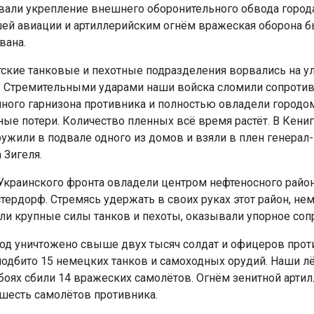
вали укрепление внешнего оборонительного обвода горо
ей авиации и артиллерийским огнём вражеская оборона б
вана.
ские танковые и пехотные подразделения ворвались на у
 Стремительными ударами наши войска сломили сопроти
ного гарнизона противника и полностью овладели городо
ные потери. Количество пленных всё время растёт. В Кени
ужили в подвале одного из домов и взяли в плен генерал
 Зигеля.
 Украинского фронта овладели центром нефтеносного район
тердорф. Стремясь удержать в своих руках этот район, не
ли крупные силы танков и пехоты, оказывали упорное соп
род уничтожено свыше двух тысяч солдат и офицеров прот
одбито 15 немецких танков и самоходных орудий. Наши лё
оях сбили 14 вражеских самолётов. Огнём зенитной арти
шесть самолётов противника.