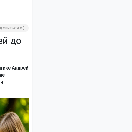
делиться
ей до
итике Андрей
ие
 и