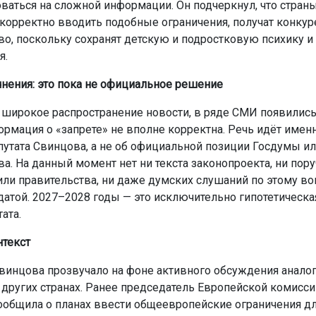
ваться на сложной информации. Он подчеркнул, что стран
 корректно вводить подобные ограничения, получат конкур
о, поскольку сохранят детскую и подростковую психику и
я.
нения: это пока не официальное решение
 широкое распространение новости, в ряде СМИ появились
формация о «запрете» не вполне корректна. Речь идёт имен
путата Свинцова, а не об официальной позиции Госдумы и
а. На данный момент нет ни текста законопроекта, ни пор
или правительства, ни даже думских слушаний по этому во
датой. 2027–2028 годы — это исключительно гипотетическа
ата.
текст
винцова прозвучало на фоне активного обсуждения анало
 других странах. Ранее председатель Европейской комисси
ообщила о планах ввести общеевропейские ограничения дл