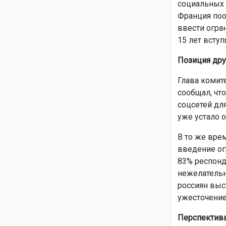
социальных 
Франция поо
ввести огра
15 лет вступ
Позиция дру
Глава комит
сообщал, что
соцсетей для
уже устало 
В то же вре
введение ог
83% респонд
нежелательн
россиян выст
ужесточение 
Перспектив