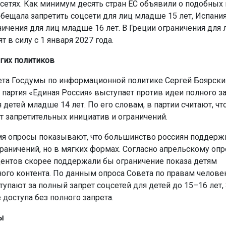
сетях. Как минимум десять стран ЕС объявили о подобных 
бещала запретить соцсети для лиц младше 15 лет, Испания
ничения для лиц младше 16 лет. В Греции ограничения для
ят в силу с 1 января 2027 года.
гих политиков
ета Госдумы по информационной политике Сергей Боярски
 партия «Единая Россия» выступает против идеи полного з
 детей младше 14 лет. По его словам, в партии считают, ч
от запретительных инициатив и ограничений.
мя опросы показывают, что большинство россиян поддер
раничений, но в мягких формах. Согласно апрельскому оп
ентов скорее поддержали бы ограничение показа детям
ого контента. По данным опроса Совета по правам человек
упают за полный запрет соцсетей для детей до 15–16 лет,
доступа без полного запрета.
ы