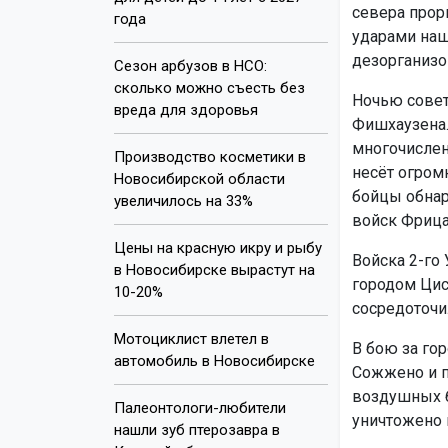
севера прор
года
ударами наш
дезорганизо
Сезон арбузов в НСО:
сколько можно съесть без
Ночью совет
вреда для здоровья
Фишхаузена.
многочислен
Производство косметики в
несёт огром
Новосибирской области
бойцы обнар
увеличилось на 33%
войск Фрица
Цены на красную икру и рыбу
Войска 2-го
в Новосибирске вырастут на
городом Цис
10-20%
сосредоточи
Мотоциклист влетел в
В бою за го
автомобиль в Новосибирске
Сожжено и п
воздушных б
Палеонтологи-любители
уничтожено 
нашли зуб птерозавра в