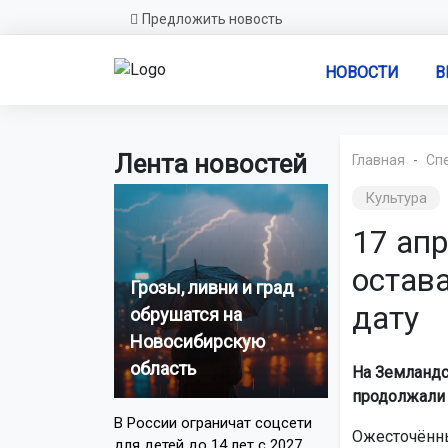
Предложить новость
НОВОСТИ
В
Лента новостей
Главная
Сп
Культура
17 ап
остава
Грозы, ливни и град
дату
обрушатся на
Новосибирскую
область
На Земландс
продолжали 
В России ограничат соцсети
Ожесточённы
для детей до 14 лет с 2027