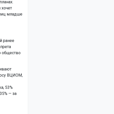
планах.
 хочет
 лиц младше
й ранее
апрета
то общество
живают
росу ВЦИОМ,
а, 53%
 35% — за