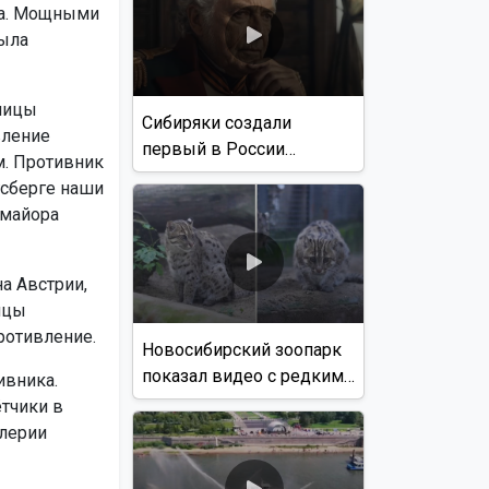
да. Мощными
ыла
лицы
Сибиряки создали
вление
первый в России
м. Противник
документальный фильм
гсберге наши
с использованием ИИ
-майора
а Австрии,
мцы
ротивление.
Новосибирский зоопарк
показал видео с редким
ивника.
виверровым котом
тчики в
ллерии