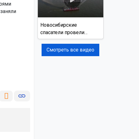
боями
 заняли
Новосибирские
спасатели провели
учения на реке Обь
Смотреть все видео