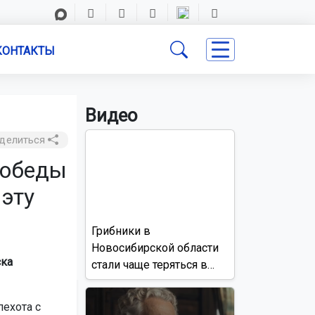
КОНТАКТЫ
Видео
делиться
Победы
 эту
Грибники в
Новосибирской области
ска
стали чаще теряться в
лесах
ехота с