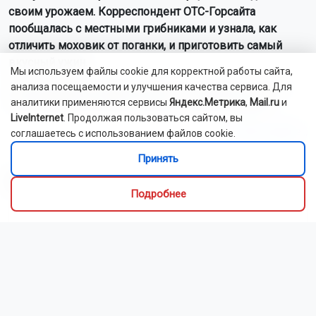
своим урожаем. Корреспондент ОТС-Горсайта
пообщалась с местными грибниками и узнала, как
отличить моховик от поганки, и приготовить самый
вкусный ужин.
Мы используем файлы cookie для корректной работы сайта,
Как рассказали Горсайту местные грибники, в лесах
анализа посещаемости и улучшения качества сервиса. Для
Новосибирской области можно отыскать борови...
аналитики применяются сервисы
Яндекс.Метрика
,
Mail.ru
и
LiveInternet
. Продолжая пользоваться сайтом, вы
Читать далее...
соглашаетесь с использованием файлов cookie.
Принять
Видео
Подробнее