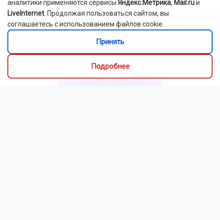
аналитики применяются сервисы
Яндекс.Метрика
,
Mail.ru
и
LiveInternet
. Продолжая пользоваться сайтом, вы
Самолёт новосибирской авиакомпании S7 выкатился за
соглашаетесь с использованием файлов cookie.
пределы полосы в Норильске
Принять
Лося сбили на трассе под Новосибирском
Подробнее
Читать все новости
Это интересно