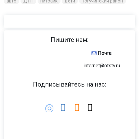
авто
ДТП
питбайк
дети
Тогучинский район
Пишите нам:
Почта:
internet@otstv.ru
Подписывайтесь на нас: