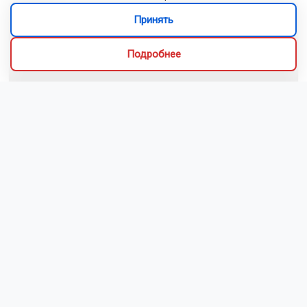
Принять
Подробнее
Новосибирский зоопарк показал детёнышей
индийского дикобраза