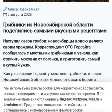
Алиса Новохатская
5 августа 2026
Грибники из Новосибирской области
поделились самыми вкусными рецептами
Наступил сезон грибов: новосибирцы вовсю делятся
своим урожаем. Корреспондент ОТС-Горсайта
пообщалась с местными грибниками и узнала, как
отличить моховик от поганки, и приготовить самый
вкусный ужин.
Как рассказали Горсайту местные грибники, в лесах
Новосибирской области можно отыскать борови...
Мы используем файлы cookie для корректной работы сайта,
Читать далее...
анализа посещаемости и улучшения качества сервиса. Для
аналитики применяются сервисы
Яндекс.Метрика
,
Mail.ru
и
LiveInternet
. Продолжая пользоваться сайтом, вы
Видео
соглашаетесь с использованием файлов cookie.