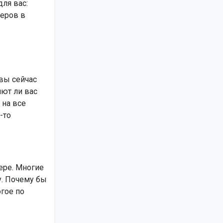
ля вас:
меров в
вы сейчас
яют ли вас
 на все
-то
ере. Многие
у. Почему бы
гое по