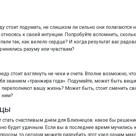
у стоит подумать, не слишком ли сильно они полагаются на
относясь к своей интуиции. Попробуйте вспомнить, сколько
пали так, как велело сердце? И когда результат вас радов
дчинялись разуму или чувствам?
еду стоит взглянуть не чеки и счета. Вполне возможно, чт
ебя званием «транжира года». Подумайте, может быть вещи
а переполняют вашу жизнь? Может быть, стоит сменить св
 ним?
ецы
 стать счастливым днём для Близнецов: какое бы решени
 оно будет удачным. Если вы в последнее время мучились 
росом, то сегодня можете разрубить этот узел одним мах