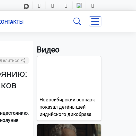
КОНТАКТЫ
Видео
делиться
оянию:
аков
Новосибирский зоопарк
показал детёнышей
нцестоянию,
индийского дикобраза
лнолуния