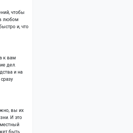
ний, чтобы
 в любом
ыстро и, что
а к вам
ие дел.
дства и на
 сразу
жно, вы их
ни. И это
вместный
жет быть.