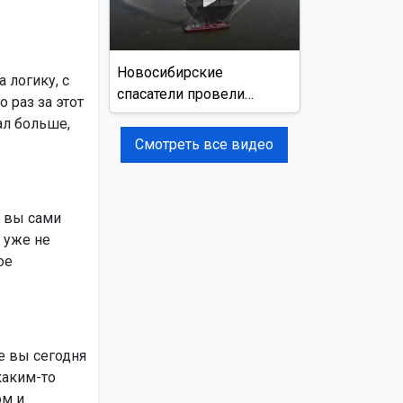
Новосибирские
 логику, с
спасатели провели
 раз за этот
учения на реке Обь
ал больше,
Смотреть все видео
о вы сами
 уже не
ое
е вы сегодня
каким-то
ом и