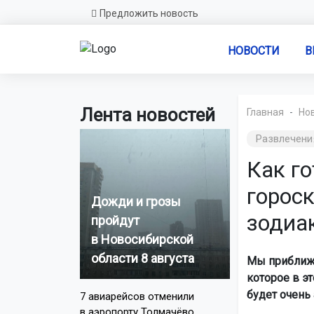
Предложить новость
НОВОСТИ
В
Лента новостей
Главная
Но
Развлечени
Как г
гороск
Дожди и грозы
зодиа
пройдут
в Новосибирской
области 8 августа
Мы приближа
которое в э
будет очень 
7 авиарейсов отменили
в аэропорту Толмачёво