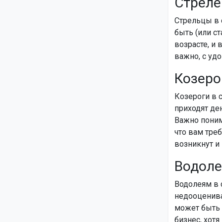
Стреле
Стрельцы в 
быть (или с
возрасте, и
важно, с уд
Козеро
Козероги в 
приходят ден
Важно поним
что вам треб
возникнут и 
Водоле
Водолеям в 
недооценива
может быть 
бизнес, хот