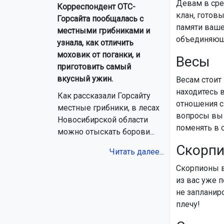
Девам в сре
Корреспондент ОТС-
клан, готовы
Горсайта пообщалась с
памяти ваше
местными грибниками и
объединяющ
узнала, как отличить
моховик от поганки, и
Весы
приготовить самый
вкусный ужин.
Весам стоит
находитесь в
Как рассказали Горсайту
отношения с
местные грибники, в лесах
вопросы вы о
Новосибирской области
поменять в с
можно отыскать борови...
Скорп
Читать далее...
Скорпионы в 
из вас уже 
не запланир
плечу!