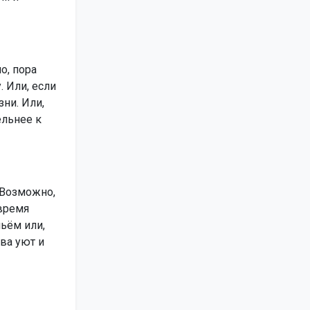
о, пора
 Или, если
зни. Или,
ельнее к
 Возможно,
 время
ьём или,
ова уют и