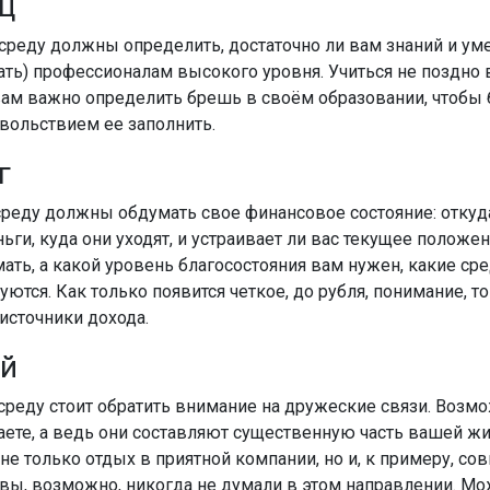
ц
среду должны определить, достаточно ли вам знаний и уме
тать) профессионалам высокого уровня. Учиться не поздно
 вам важно определить брешь в своём образовании, чтобы б
овольствием ее заполнить.
г
среду должны обдумать свое финансовое состояние: откуд
ьги, куда они уходят, и устраивает ли вас текущее положен
ать, а какой уровень благосостояния вам нужен, какие сре
уются. Как только появится четкое, до рубля, понимание, то
источники дохода.
й
среду стоит обратить внимание на дружеские связи. Возмо
ете, а ведь они составляют существенную часть вашей жиз
не только отдых в приятной компании, но и, к примеру, со
я вы, возможно, никогда не думали в этом направлении. Мо