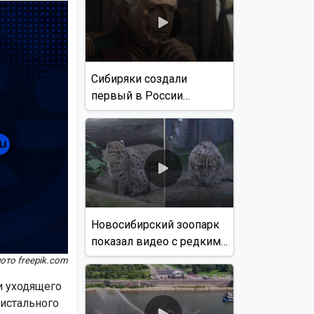
Сибиряки создали
первый в России
документальный фильм
с использованием ИИ
Новосибирский зоопарк
показал видео с редким
виверровым котом
ото freepik.com
и уходящего
ристального