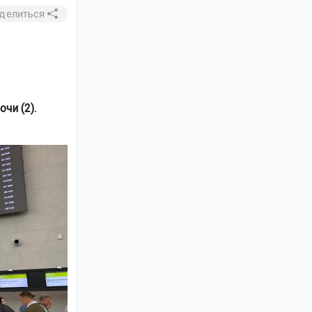
делиться
чи (2).