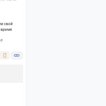
ли свой
 время
у?