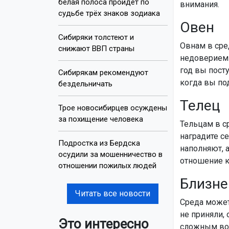
белая полоса пройдёт по
внимания.
судьбе трёх знаков зодиака
Овен
Сибиряки толстеют и
Овнам в сред
снижают ВВП страны
недоверием 
год вы посту
Сибирякам рекомендуют
когда вы по
бездельничать
Телец
Трое новосибирцев осуждены
за похищение человека
Тельцам в ср
наградите с
Подростка из Бердска
наполняют, 
осудили за мошенничество в
отношение к
отношении пожилых людей
Близн
Читать все новости
Среда может
не приняли,
Это интересно
сложным воп