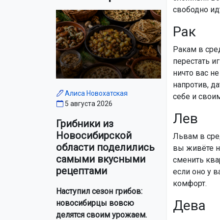
свободно ид
Рак
Ракам в сред
перестать и
ничто вас не
напротив, да
Алиса Новохатская
себе и свои
5 августа 2026
Лев
Грибники из
Новосибирской
Львам в сре
области поделились
вы живёте не
самыми вкусными
сменить ква
рецептами
если оно у в
комфорт.
Наступил сезон грибов:
Дева
новосибирцы вовсю
делятся своим урожаем.