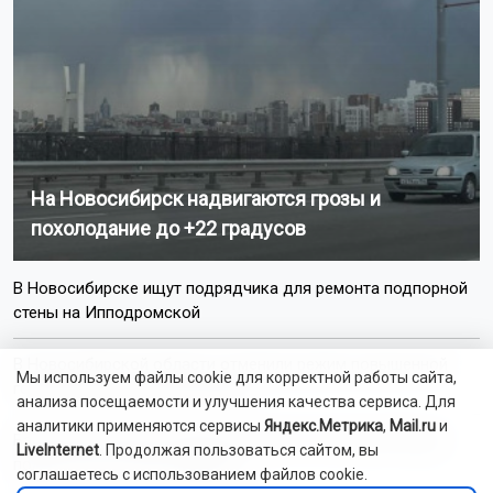
На Новосибирск надвигаются грозы и
похолодание до +22 градусов
В Новосибирске ищут подрядчика для ремонта подпорной
стены на Ипподромской
В Новосибирской области отменили режим повышенной
Мы используем файлы cookie для корректной работы сайта,
готовности из-за шелкопряда
анализа посещаемости и улучшения качества сервиса. Для
аналитики применяются сервисы
Яндекс.Метрика
,
Mail.ru
и
Бастрыкин поручил завершить дела в отношении банды
LiveInternet
. Продолжая пользоваться сайтом, вы
подростков из Новосибирска
соглашаетесь с использованием файлов cookie.