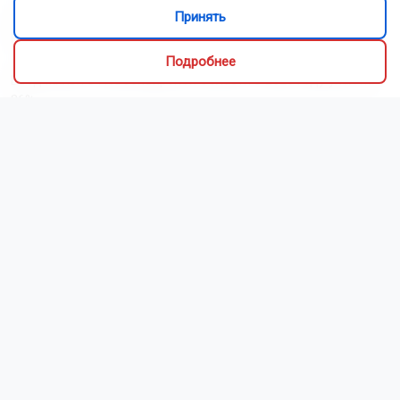
Принять
Косули вышли погулять на Михайловскую набережную в
Новосибирске
Подробнее
Ввод жилья в Новосибирской области в 2026 году упал на
36%
Новосибирцам за службу в войсках БПЛА выплатят до 2,9
млн рублей
В Новосибирске завершили благоустройство улицы Кирова
В России хотят в два раза поднять штрафы за объезд
пробок по обочине
Движение в центре Новосибирска ограничили до 11 августа
из-за ремонта
Питание кормящей мамы: как сделать рацион полезным и
безопасным для малыша