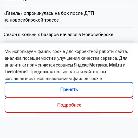
«Газель» опрокинулась на бок после ДТП
на новосибирской трассе
Сезон школьных базаров начался в Новосибирске
Водителя зажало в легковушке после ДТП в Новосибирске
Мы используем файлы cookie для корректной работы сайта,
анализа посещаемости и улучшения качества сервиса. Для
Новосибирские врачи прооперировали девочку
аналитики применяются сервисы
Яндекс.Метрика
,
Mail.ru
и
с многокомпонентным пороком сердца
LiveInternet
. Продолжая пользоваться сайтом, вы
соглашаетесь с использованием файлов cookie.
Тысячи гостей собрались на День физкультурника
Принять
в Новосибирске
Подробнее
Читать все новости
Это интересно