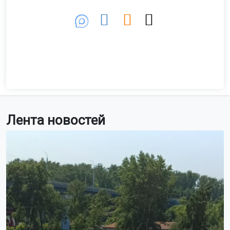
Фото: Горсайт
Пожилая пара заказала сплит-систему за 43 тысячи
рублей. Во время установки рабочий столкнулся с
металлическим штырем в стене. Несмотря на
предложение хозяйки перенести отверстие, он
продолжил сверлить, пока металл не раскалился. Об
этом сообщает МАКС-канал Baza.
Мастер потушил нагретый штырь водой из шприца,
завершил установку и ушёл. Позже в квартире
появился запах гари, но рабочий посоветовал просто
проветрить помещение.
Ночью хозяйку разбудил треск. Она обнаружила, что
кухня охвачена пламенем, а вокруг стоит густой дым.
Супруги пытались потушить огонь вёдрами до приезда
спасателей.