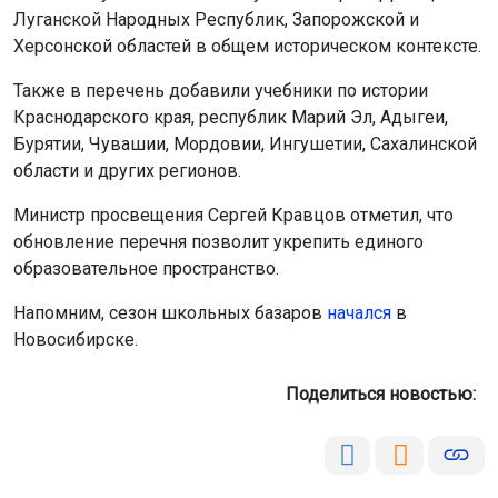
обновление перечня позволит укрепить единого
Принять
образовательное пространство.
Подробнее
Напомним, сезон школьных базаров
начался
в
Новосибирске.
Поделиться новостью:
Автор:
Екатерина Шамина
Читать все
публикации автора
Агентство новостей
ОТС-Горсайт
учебники
образование
Россия
Главная
Новости
Происшествия