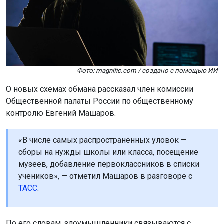
контролю Евгений Машаров.
«В числе самых распространённых уловок —
сборы на нужды школы или класса, посещение
музеев, добавление первоклассников в списки
учеников», — отметил Машаров в разговоре с
ТАСС
.
По его словам, злоумышленники связываются с
родителями, представляясь учителями или завучами, и
просят назвать коды из СМС. Также они могут
предлагать купить товары для школы через
фальшивые сайты.
На таких сайтах родители вводят личные и банковские
данные, после чего деньги списываются, а товары не
доставляются. Эксперт призвал быть внимательными и