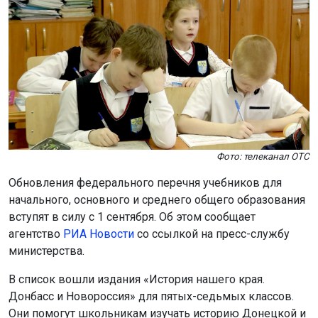
Фото: телеканал ОТС
Обновления федерального перечня учебников для
начального, основного и среднего общего образования
вступят в силу с 1 сентября. Об этом сообщает
агентство
РИА Новости
со ссылкой на пресс-службу
министерства.
В список вошли издания «История нашего края.
Донбасс и Новороссия» для пятых-седьмых классов.
Они помогут школьникам изучать историю Донецкой и
Луганской Народных Республик, Запорожской и
Херсонской областей в общем историческом контексте.
Также в перечень добавили учебники по истории
Мы используем файлы cookie для корректной работы сайта,
Краснодарского края, республик Марий Эл, Адыгеи,
анализа посещаемости и улучшения качества сервиса. Для
Бурятии, Чувашии, Мордовии, Ингушетии, Сахалинской
аналитики применяются сервисы
Яндекс.Метрика
,
Mail.ru
и
области и других регионов.
LiveInternet
. Продолжая пользоваться сайтом, вы
соглашаетесь с использованием файлов cookie.
Министр просвещения Сергей Кравцов отметил, что