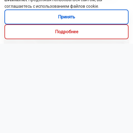
Мотоциклист насмерть разбился на Дачном шоссе в
Новосибирске
Следующая неделя в Новосибирске начнётся с жары до
+30 градусов
Магнитные бури 9 августа 2026: космическая погода
успокоилась
Массовая драка, роды на свадьбе, забег младенцев —
ведущие из Новосибирска рассказали о происшествиях на
мероприятиях
Гороскоп на 9 августа 2026: особо повезёт трём знакам
зодиака
Читать все новости