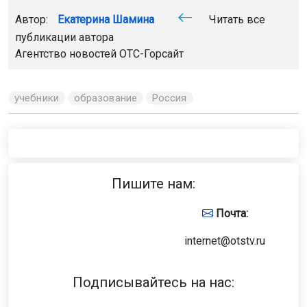
Происшествия
9 августа 2026 - 07:59
Установщик кондиционеров сжёг
кухню пенсионеров в
Новосибирске
Мастер при монтаже перегрел металлический штырь в
стене. По версии пожарных, это стало причиной
возгорания.