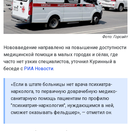
часто нет узких специалистов, уточнил Куринный в
беседе с
РИА Новости
.
«Если в штате больницы нет врача психиатра-
нарколога, то первичную доврачебную медико-
санитарную помощь пациентам по профилю
"психиатрия-наркология", нуждающимся в ней,
сможет оказывать фельдшер», — отметил он.
Все действия фельдшеров будут согласовывать с
врачами из наркологических диспансеров или больниц
дистанционно. Это обеспечит контроль и безопасность
пациентов. Новый порядок также предполагает
использование телемедицины.
Напомним, санитарная авиация Новосибирской области
эвакуировала
211 пациентов за полгода.