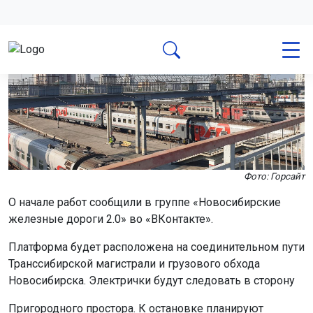
Фото: Горсайт
О начале работ сообщили в группе «Новосибирские
железные дороги 2.0» во «ВКонтакте».
Платформа будет расположена на соединительном пути
Транссибирской магистрали и грузового обхода
Новосибирска. Электрички будут следовать в сторону
Пригородного простора. К остановке планируют
проложить тротуар.
Информации о сроках ввода в эксплуатацию пока нет.
Напомним, железнодорожное сообщение хотят
запустить
между Шерегешем и Новосибирском.
Поделиться новостью: