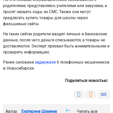
проверять информацию.
Ранее силовики
задержали
6 телефонных мошенников
в Новосибирске.
Поделиться новостью:
Автор:
Екатерина Шамина
Читать все
публикации автора
Агентство новостей
ОТС-Горсайт
мошенник
общество
Новосибирская область
Главная
Новости
Образование
Образование
9 августа 2026 - 08:22