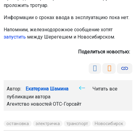
Автор:
Екатерина Шамина
Читать все
публикации автора
Агентство новостей
ОТС-Горсайт
остановка
электричка
транспорт
Новосибирск
Главная
Новости
Общество
Общество
9 августа 2026 - 09:25
Мэр Новосибирска поздравил
жителей с Днём строителя
Максим Кудрявцев пожелал работникам строительной
отрасли здоровья, энергии и семейного благополучия.