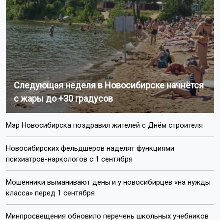
По предварительным данным, причиной пожара стала
неправильная установка кондиционера. Теперь
пенсионерам предстоит с нуля восстанавливать кухню.
Напомним, 12 пожаров
потушили
за сутки в
Новосибирской области.
Поделиться новостью:
Автор:
Екатерина Шамина
Читать все
публикации автора
Агентство новостей
ОТС-Горсайт
пожар
происшествия
Новосибирск