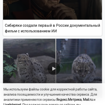
Следующая неделя в Новосибирске начнётся
с жары до +30 градусов
Мэр Новосибирска поздравил жителей с Днём строителя
Новосибирских фельдшеров наделят функциями
психиатров-наркологов с 1 сентября
Мошенники выманивают деньги у новосибирцев «на нужды
класса» перед 1 сентября
Минпросвещения обновило перечень школьных учебников
в России
Установщик кондиционеров сжёг кухню пенсионеров в
Новосибирске