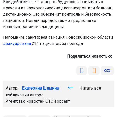
Поделиться новостью:
Автор:
Екатерина Шамина
Читать все
публикации автора
Агентство новостей
ОТС-Горсайт
фельдшер
медицина
Новосибирская область
Главная
Новости
Общество
Общество
9 августа 2026 - 08:41
Мошенники выманивают деньги у
новосибирцев «на нужды класса»
перед 1 сентября