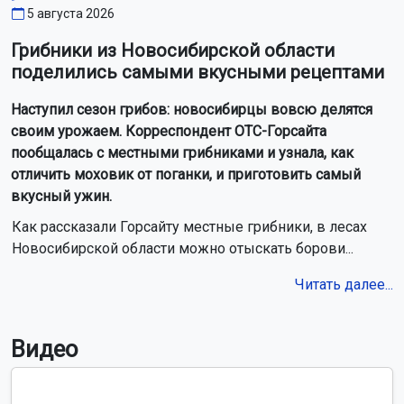
мотоциклист
ДТП
происшествия
Новосибирск
Пишите нам:
Почта:
internet@otstv.ru
Подписывайтесь на нас: