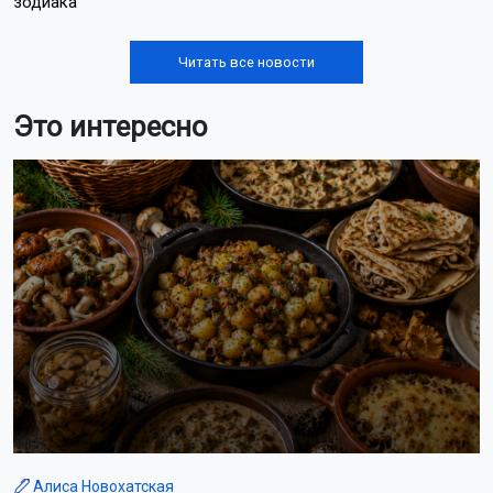
рулём которого находился 51-летний мужчина.
В результате аварии мотоциклист получил травмы,
несовместимые с жизнью.
На месте происшествия работали сотрудники
Госавтоинспекции и следственно-оперативная группа.
Правоохранители выясняют обстоятельства ДТП.
Ранее «Лада»
сбила
пожилую женщину на перекрёстке
в Новосибирске.
Поделиться новостью:
Автор:
Екатерина Шамина
Читать все
публикации автора
Агентство новостей
ОТС-Горсайт