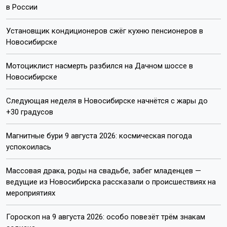
Главная
Новости
ДТП
ДТП
9 августа 2026 - 07:40
Мотоциклист насмерть разбился
на Дачном шоссе в Новосибирске
Смертельное ДТП произошло 8 августа в 21:55 в
Заельцовском районе. Байкер вылетел на встречную
полосу и столкнулся с автомобилем. Об этом сообщили
в городской Госавтоинспекции.
Фото: Госавтоинспекция Новосибирска
36-летний водитель мотоцикла «Хонда Х4» двигался по
Дачному шоссе в сторону 1-го Мочищенского шоссе.
По предварительным данным, он выехал на встречную
полосу и столкнулся с автомобилем «Тойота Приус», за