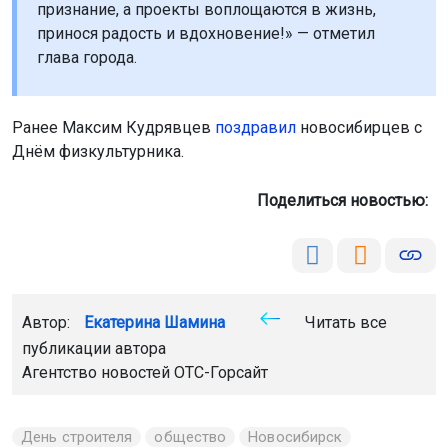
Автор:
Екатерина Шамина
Читать все
публикации автора
Агентство новостей
ОТС-Горсайт
День строителя
общество
Новосибирск
Главная
Новости
Медицина
Медицина
9 августа 2026 - 09:03
Новосибирских фельдшеров
наделят функциями психиатров-
наркологов с 1 сентября