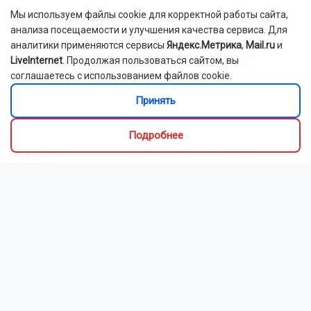
Мы используем файлы cookie для корректной работы сайта,
Трое новосибирцев осуждены за похищение человека
анализа посещаемости и улучшения качества сервиса. Для
аналитики применяются сервисы
Яндекс.Метрика
,
Mail.ru
и
Подростка из Бердска осудили за мошенничество в
LiveInternet
. Продолжая пользоваться сайтом, вы
отношении пожилых людей
соглашаетесь с использованием файлов cookie.
Принять
Житель Кузбасса получил инфаркт после укуса пчелы
Подробнее
Новосибирцы обеспокоены возможным осушением озера
Спартак
В России введут единый экзамен по русскому языку для
иностранцев
Детей заметили на крыше многоэтажки в Новосибирске
Седан перевернулся на крышу после ДТП под
Новосибирском