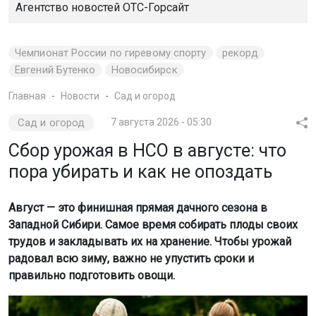
Агентство новостей
ОТС-Горсайт
Чемпионат России по гиревому спорту
рекорд
Евгений Бутенко
Новосибирск
Главная
Новости
Сад и огород
Сад и огород
7 августа 2026 - 05:30
Сбор урожая в НСО в августе: что
пора убирать и как не опоздать
Август — это финишная прямая дачного сезона в
Западной Сибири. Самое время собирать плоды своих
трудов и закладывать их на хранение. Чтобы урожай
радовал всю зиму, важно не упустить сроки и
правильно подготовить овощи.