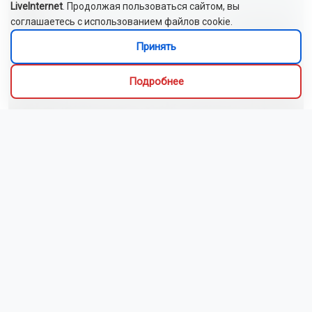
LiveInternet
. Продолжая пользоваться сайтом, вы
соглашаетесь с использованием файлов cookie.
Принять
Подробнее
Новосибирск накрыл трёхдневный шторм с
грозами
Сбор урожая в НСО в августе: что пора убирать и как не
опоздать
В России утверждён ГОСТ на нормальное отношение к
сотрудникам
Новосибирские команды завоевали пять медалей на
турнире по киберспорту