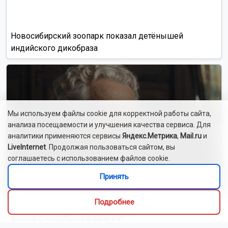
Массовые задержки авиарейсов отмечаются в Толмачёво
8 августа
Под Красноярском 18-летняя мать задушила сына-
младенца
В новосибирском селе Баган отметили 10-летие Храма
святых Бориса и Глеба
7 авиарейсов отменили в аэропорту Толмачёво 8 августа
Новосибирца задержали за убийство 35-летней давности
Дожди и грозы пройдут в Новосибирской области 8 августа
Магнитные бури 8 августа 2026: пришло долгое затишье
Стендап-комики из Новосибирска рассказали, как
научиться шутить со сцены