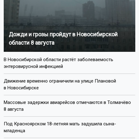
личность стрелка не удалось, и расследование этого
дела приостановили. Об этом сообщили в СУ СКР по
Кемеровской области.
В этом 2026 году расследование возобновили, провели
дополнительные экспертизы, снова опросили
свидетелей. И выяснилось, что причиной нападения
стал старый конфликт между мужчинами. Сразу после
перестрелки подозреваемый покинул регион.
Задержали его только 5 августа 2026 года, спустя 35
лет после совершения преступления, в Новосибирске.
Решается вопрос об избрании фигуранту меры
пресечения.
Ранее в Новосибирской области
задержали
подозреваемого в убийстве 13-летней давности.
Поделиться новостью: