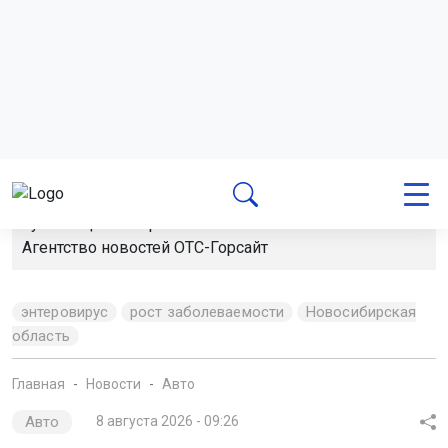
Поделиться новостью:
Автор:
Наталья Илькив
Читать все
публикации автора
Агентство новостей
ОТС-Горсайт
энтеровирус
рост заболеваемости
Новосибирская
область
Главная
Новости
Авто
Авто
8 августа 2026 - 09:26
Движение временно ограничили
на улице Плановой