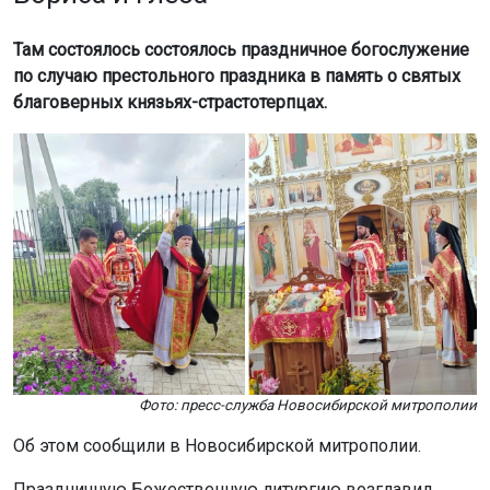
по случаю престольного праздника в память о святых
благоверных князьях-страстотерпцах.
Мы используем файлы cookie для корректной работы сайта,
анализа посещаемости и улучшения качества сервиса. Для
аналитики применяются сервисы
Яндекс.Метрика
,
Mail.ru
и
LiveInternet
. Продолжая пользоваться сайтом, вы
соглашаетесь с использованием файлов cookie.
Принять
Подробнее
Фото: пресс-служба Новосибирской митрополии
Об этом сообщили в Новосибирской митрополии.
Праздничную Божественную литургию возглавил
благочинный Центрального округа Карасукской
епархии иеромонах Мелхиседек. В богослужении ему