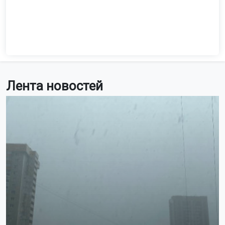
56-летнего жителя областной столицы подозревают
в убийстве одного мужчины и покушении на убийство
второго на проспекте Ленина в Кемерове.
Фото: пресс-служба СУ СКР по Новосибирской области
По данным следствия, 30 октября 1991 года вечером
во дворе дома сибиряк открыл стрельбу по двум
мужчинам. Один из них погиб на месте, второй получил
ранения, но выжил благодаря врачам. Тогда установить