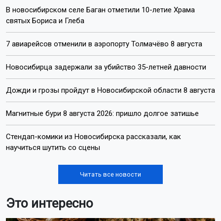
Автор:
Наталья Илькив
Читать все
публикации автора
Агентство новостей
ОТС-Горсайт
убийство 35-летней давности
Кемерово
Новосибирск
Пишите нам:
Почта:
internet@otstv.ru