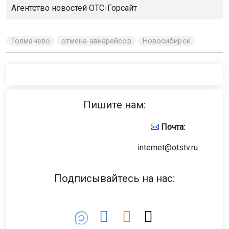
Поделиться новостью:
Автор:
Наталья Илькив
Читать все
публикации автора
Агентство новостей
ОТС-Горсайт
Толмачёво
отмена авиарейсов
Новосибирск
Главная
Новости
Закон
Закон
8 августа 2026 - 07:41
Новосибирца задержали
за убийство 35-летней давности