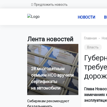
Предложить новость
НОВОСТИ
В
Лента новостей
Главная
Но
Власть
Губер
требуе
28 многодетным
дорож
семьям НСО вручили
сертификаты
на автомобили
Глава Новос
замечаниях 
эксплуатации
Сибирякам рекомендуют
бездельничать