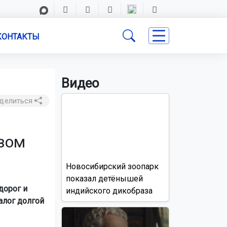
КОНТАКТЫ
Видео
делиться
твом
Новосибирский зоопарк
показал детёнышей
дорог и
индийского дикобраза
алог долгой