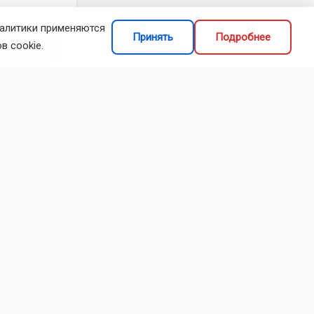
налитики применяются
еобходимую
Принять
Подробнее
в cookie.
нтенсивным
лежание
Рекомендации
з напряжения;
 или
оветуют
а затем
выходные.