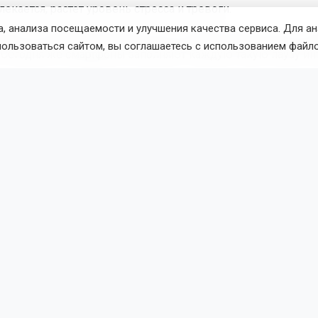
екается, растет уровень стресса и тревоги.
, анализа посещаемости и улучшения качества сервиса. Для а
аузы в ожидании автобуса или в очереди давали мозгу н
пользоваться сайтом, вы соглашаетесь с использованием файло
Сегодня же смартфоны заполняют каждую такую паузу и
ормации, не оставляя пространства для восстановления.
ничать правильно
одчеркивают, что полезное безделье — это не пассивное 
изором, а время без внешнего воздействия и стимулов. 
 стену или в потолок, позволяя мыслям течь свободно, бе
з наушников, слушая звуки окружающего мира, а не музыку
ь «цифровой детокс» — это сознательно отказываться от
ия гаджетов на определенное время. Бизнес-психологи с
оротких перерывов по 5–10 минут в течение рабочего дня, 
лее длительные периоды, вплоть до нескольких часов в 