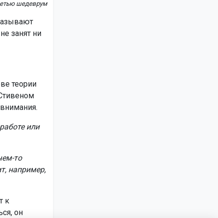
сетью шедеврум
называют
не занят ни
ове теории
 Стивеном
 внимания.
работе или
чем-то
т, например,
т к
ся, он