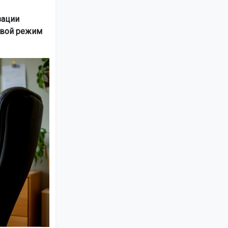
зации
свой режим