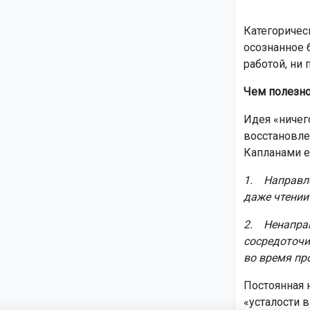
Категоричес
осознанное 
работой, ни 
Чем полезно
Идея «ничег
восстановле
Капланами ещ
1. Направле
даже чтении 
2. Ненаправ
сосредоточи
во время пр
Постоянная 
«усталости 