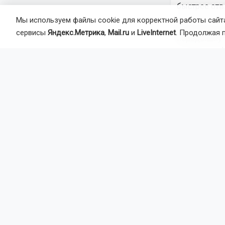
быстрее отвл
Мы используем файлы cookie для корректной работы сайта
В прошлом п
сервисы
Яндекс.Метрика
,
Mail.ru
и
LiveInternet
. Продолжая 
передышку. 
потоком инф
Как бездель
Психологи п
перед телев
просты:
— смотреть в
— гулять бе
подкасты.
Практиковат
использован
начинать с к
выделять бо