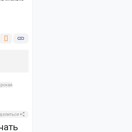
рская
делиться
чать