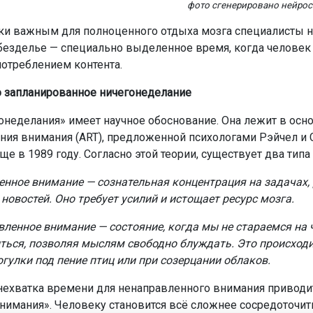
фото сгенерировано нейро
ки важным для полноценного отдыха мозга специалисты 
безделье — специально выделенное время, когда человек 
потреблением контента.
 запланированное ничегонеделание
онеделания» имеет научное обоснование. Она лежит в осн
ния внимания (ART), предложенной психологами Рэйчел и
е в 1989 году. Согласно этой теории, существует два типа
нное внимание — сознательная концентрация на задачах, 
новостей. Оно требует усилий и истощает ресурс мозга.
ленное внимание — состояние, когда мы не стараемся на 
ться, позволяя мыслям свободно блуждать. Это происходи
огулки под пение птиц или при созерцании облаков.
нехватка времени для ненаправленного внимания приводи
внимания». Человеку становится всё сложнее сосредоточить