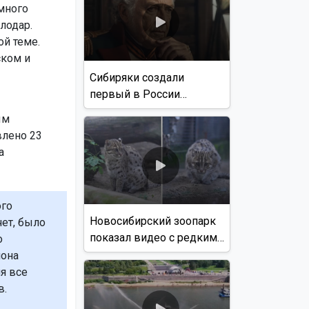
много
лодар.
ой теме.
ском и
Сибиряки создали
первый в России
документальный фильм
ым
с использованием ИИ
лено 23
а
ого
Новосибирский зоопарк
чет, было
показал видео с редким
о
виверровым котом
иона
я все
в.