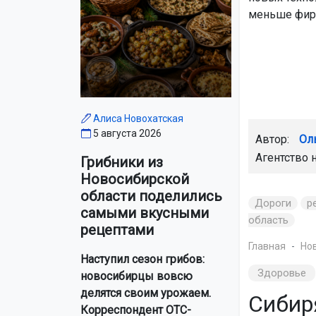
меньше фир
Алиса Новохатская
5 августа 2026
Автор:
Ол
Агентство 
Грибники из
Новосибирской
области поделились
Дороги
р
самыми вкусными
область
рецептами
Главная
Но
Наступил сезон грибов:
Здоровье
новосибирцы вовсю
делятся своим урожаем.
Сибир
Корреспондент ОТС-