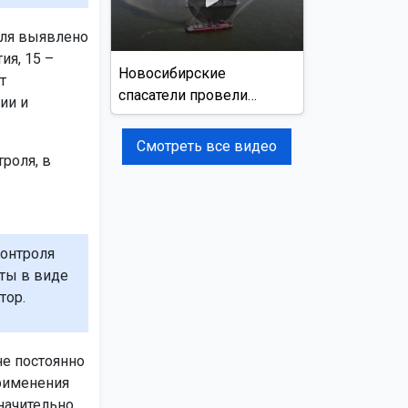
оля выявлено
ия, 15 –
Новосибирские
т
спасатели провели
ии и
учения на реке Обь
Смотреть все видео
роля, в
онтроля
аты в виде
тор.
не постоянно
рименения
начительно