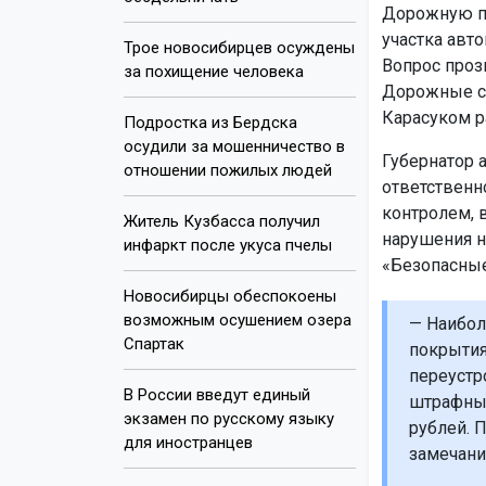
Дорожную пр
участка авт
Трое новосибирцев осуждены
Вопрос прозв
за похищение человека
Дорожные сл
Карасуком р
Подростка из Бердска
осудили за мошенничество в
Губернатор 
отношении пожилых людей
ответственн
контролем, 
Житель Кузбасса получил
нарушения н
инфаркт после укуса пчелы
«Безопасные
Новосибирцы обеспокоены
возможным осушением озера
— Наибол
Спартак
покрытия
переустр
В России введут единый
штрафных
экзамен по русскому языку
рублей. 
для иностранцев
замечани