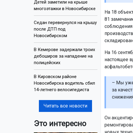
Детей заметили на крыше
многоэтажки в Новосибирске
На 18 объек
81 замечание
Седан перевернулся на крышу
соблюдения 
после ДТП под
производств
Новосибирском
складирован
В Кемерове задержали троих
На 16 сентяб
дебоширов за нападение на
настоящее в
полицейских
асфальтобет
В Кировском районе
– Мы уже
Новосибирска водитель сбил
14-летнего велосипедиста
за качес
снижения
Читать все новости
Он акцентиро
Это интересно
ремонтирова
новых техно