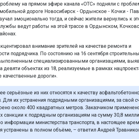
облему на прямом эфире канала «ОТС» подняли с пробле
омобильной дороге Новосибирск - Ордынское - Кочки - Пав
учал эмоционально тогда, и сейчас жители вернулись к эт
ужбы ведут работы на этой трассе в Ордынском, Кочков
айонах.
акцентировал внимание зрителей на качестве ремонта и
ости подрядчика. По состоянию на 16 сентября строительн
выполненным специализированными организациями, выяв
а девяти объектах из 18, реализуемые в рамках нацпроект
 качественные дороги».
ее серьёзные из них относятся к качеству асфальтобетонн
. Для их устранения подрядными организациями, за свой с
оено около 400 квадратных метров. Заказчиком применен
 санкции к подрядным организациям на сумму 30,8 милл
По информации министерства транспорта, в настоящее врем
я устранены в полном объёме, – ответил Андрей Травнико