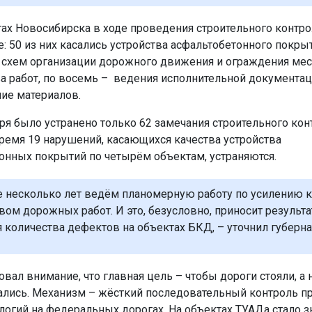
тах Новосибирска в ходе проведения строительного контр
: 50 из них касались устройства асфальтобетонного покрыт
схем организации дорожного движения и ограждения мес
а работ, по восемь – ведения исполнительной документац
ие материалов.
ря было устранено только 62 замечания строительного конт
ремя 19 нарушений, касающихся качества устройства
онных покрытий по четырём объектам, устраняются.
 несколько лет ведём планомерную работу по усилению к
твом дорожных работ. И это, безусловно, приносит результ
 количества дефектов на объектах БКД, – уточнил губерна
вал внимание, что главная цель – чтобы дороги стояли, а 
лись. Механизм – жёсткий последовательный контроль п
логий на федеральных дорогах. На объектах ТУАДа стало з