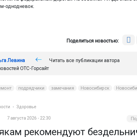
м-однодневок.
Поделиться новостью:
ьга Левина
Читать все публикации автора
новостей
ОТС-Горсайт
емонт
подрядчики
замечания
Новосибирск
Новосиби
вости
Здоровье
7 августа 2026 - 22:30
По
якам рекомендуют бездельни