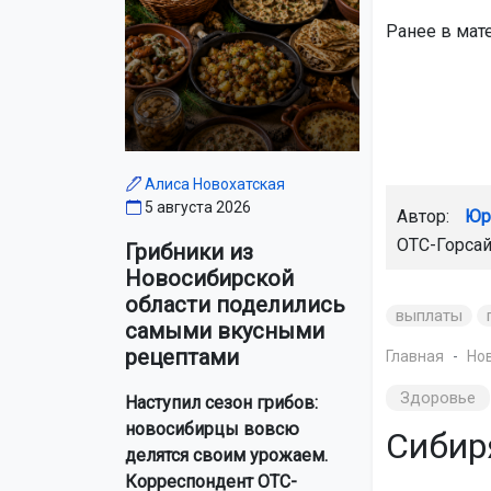
Ранее в мат
Алиса Новохатская
5 августа 2026
Автор:
Юр
ОТС-Горса
Грибники из
Новосибирской
области поделились
выплаты
самыми вкусными
рецептами
Главная
Но
Здоровье
Наступил сезон грибов:
новосибирцы вовсю
Сибир
делятся своим урожаем.
Корреспондент ОТС-