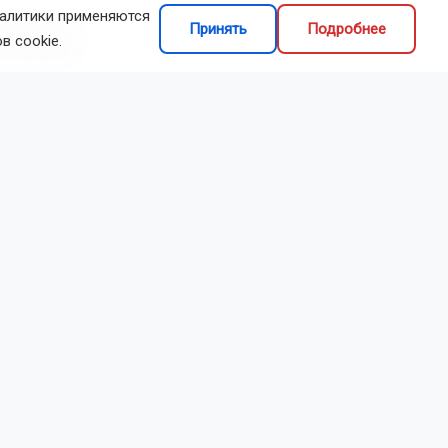
налитики применяются
еобходимую
Принять
Подробнее
в cookie.
нтенсивным
лежание
Рекомендации
з напряжения;
 или
оветуют
а затем
выходные.
тов на три