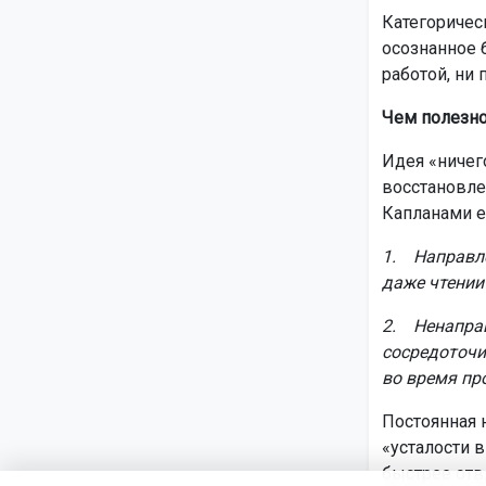
Категоричес
осознанное 
работой, ни 
Чем полезно
Идея «ничег
восстановле
Капланами ещ
1. Направле
даже чтении 
2. Ненаправ
сосредоточи
во время пр
Постоянная 
«усталости 
быстрее отвл