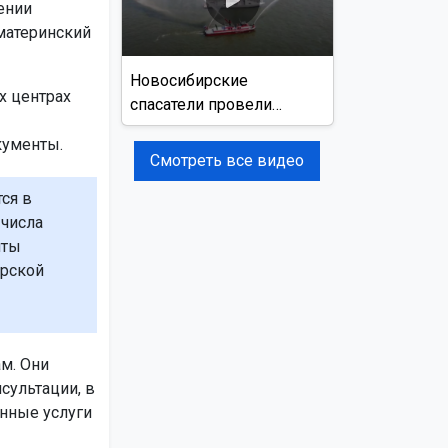
ении
 материнский
Новосибирские
х центрах
спасатели провели
учения на реке Обь
кументы.
Смотреть все видео
ся в
 числа
чты
ирской
м. Они
сультации, в
анные услуги