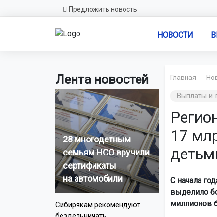
Предложить новость
НОВОСТИ
В
Лента новостей
Главная
Но
Выплаты и 
Регио
17 мл
28 многодетным
детьм
семьям НСО вручили
сертификаты
на автомобили
С начала го
выделило бо
миллионов б
Сибирякам рекомендуют
бездельничать