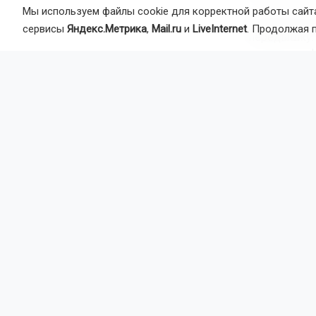
Мы используем файлы cookie для корректной работы сайта
В прошлом п
сервисы
Яндекс.Метрика
,
Mail.ru
и
LiveInternet
. Продолжая 
передышку. 
потоком инф
Как бездель
Психологи п
перед телев
просты:
— смотреть в
— гулять бе
подкасты.
Практиковат
использован
начинать с к
выделять бо
Психотерапе