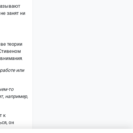
называют
не занят ни
ове теории
 Стивеном
 внимания.
работе или
чем-то
т, например,
т к
ся, он