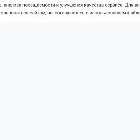
, анализа посещаемости и улучшения качества сервиса. Для а
аузы в ожидании автобуса или в очереди давали мозгу н
пользоваться сайтом, вы соглашаетесь с использованием файло
Сегодня же смартфоны заполняют каждую такую паузу и
ормации, не оставляя пространства для восстановления.
ничать правильно
одчеркивают, что полезное безделье — это не пассивное 
изором, а время без внешнего воздействия и стимулов. 
 стену или в потолок, позволяя мыслям течь свободно, бе
з наушников, слушая звуки окружающего мира, а не музыку
ь «цифровой детокс» — это сознательно отказываться от
ия гаджетов на определенное время. Бизнес-психологи с
оротких перерывов по 5–10 минут в течение рабочего дня, 
лее длительные периоды, вплоть до нескольких часов в 
вты рекомендуют более серьезные меры — отказ от гадже