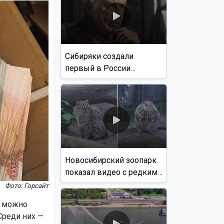
Сибиряки создали
первый в России
документальный фильм
с использованием ИИ
Новосибирский зоопарк
показал видео с редким
виверровым котом
Фото: Горсайт
ы можно
Среди них —