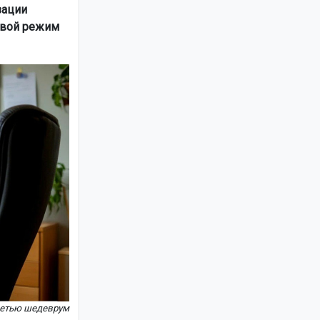
зации
свой режим
сетью шедеврум