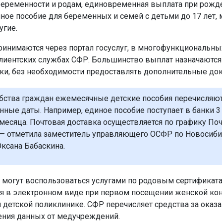
беременности и родам, единовременная выплата при рожд
иное пособие для беременных и семей с детьми до 17 лет,
угие.
ринимаются через портал госуслуг, в многофункциональны
лиентских службах СФР. Большинство выплат назначаются
ки, без необходимости предоставлять дополнительные до
бства граждан ежемесячные детские пособия перечисляют
нные даты. Например, единое пособие поступает в банки 3
месяца. Почтовая доставка осуществляется по графику По
 — отметила заместитель управляющего ОСФР по Новосиб
Оксана Бабаскина.
могут воспользоваться услугами по родовым сертификата
 в электронном виде при первом посещении женской кон
 детской поликлинике. СФР перечисляет средства за оказ
ения данных от медучреждений.