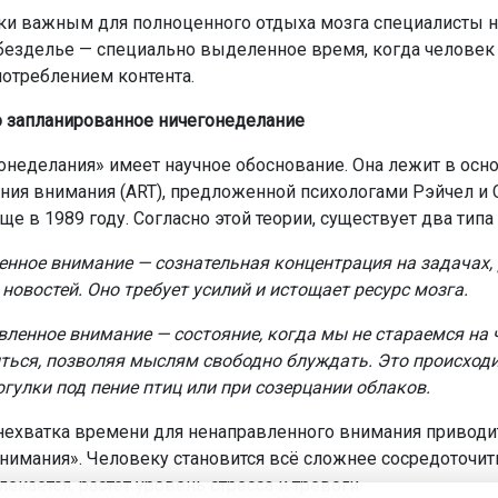
ки важным для полноценного отдыха мозга специалисты 
безделье — специально выделенное время, когда человек 
потреблением контента.
 запланированное ничегонеделание
онеделания» имеет научное обоснование. Она лежит в осн
ния внимания (ART), предложенной психологами Рэйчел и
е в 1989 году. Согласно этой теории, существует два типа
нное внимание — сознательная концентрация на задачах, 
новостей. Оно требует усилий и истощает ресурс мозга.
ленное внимание — состояние, когда мы не стараемся на 
ться, позволяя мыслям свободно блуждать. Это происходи
огулки под пение птиц или при созерцании облаков.
нехватка времени для ненаправленного внимания приводи
внимания». Человеку становится всё сложнее сосредоточить
екается, растет уровень стресса и тревоги.