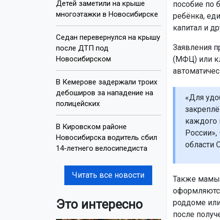
Детей заметили на крыше
пособие по 
многоэтажки в Новосибирске
ребёнка, ед
капитал и др
Седан перевернулся на крышу
Заявления п
после ДТП под
Новосибирском
(МФЦ) или к
автоматичес
В Кемерове задержали троих
дебоширов за нападение на
«Для удо
полицейских
закреплё
каждого 
В Кировском районе
России»,
Новосибирска водитель сбил
области 
14-летнего велосипедиста
Читать все новости
Также мамы 
оформляются
Это интересно
роддоме или
после получ