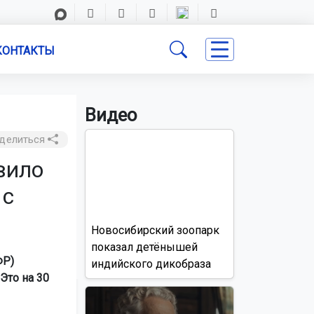
КОНТАКТЫ
Видео
делиться
вило
 с
Новосибирский зоопарк
показал детёнышей
ФР)
индийского дикобраза
Это на 30