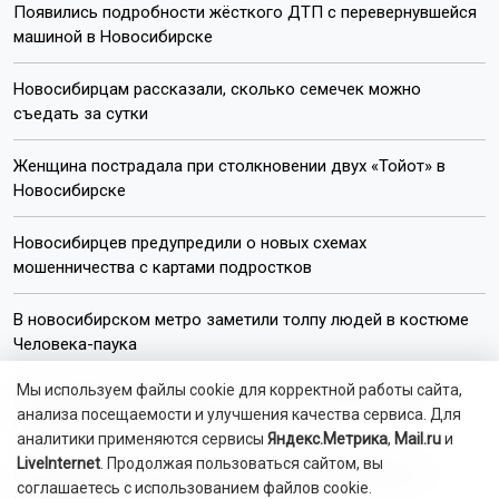
Появились подробности жёсткого ДТП с перевернувшейся
машиной в Новосибирске
Новосибирцам рассказали, сколько семечек можно
съедать за сутки
Женщина пострадала при столкновении двух «Тойот» в
Новосибирске
Новосибирцев предупредили о новых схемах
мошенничества с картами подростков
В новосибирском метро заметили толпу людей в костюме
Человека-паука
Мы используем файлы cookie для корректной работы сайта,
Новосибирцам объяснили, почему летние отключения
анализа посещаемости и улучшения качества сервиса. Для
горячей воды невозможно отменить
аналитики применяются сервисы
Яндекс.Метрика
,
Mail.ru
и
LiveInternet
. Продолжая пользоваться сайтом, вы
Новосибирских дачников предупредили о штрафе за
соглашаетесь с использованием файлов cookie.
содержание кур и коз