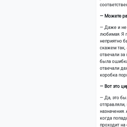
соответствен
— Можете ра
— Даже и не 
любимая. Я п
неприятно бы
скажем так,
отвечали за 
была ошибка,
отвечали да
коробка порв
— Вот это ци
— Да, это б
отправляли,
назначения.
когда попад
проходит на