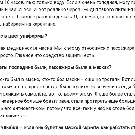
м 16 часов, пью только воду. Если я очень голодная, могу 
ный чай. И всё. И вот реально через 3-4 дня такого питания
ететь. Главное рацион сделать. Я, конечно, не толстая, но
ь набираем на карантине.
ас в цвет униформы?
ная медицинская маска. Мы к этому относимся с пассажир
росто. Главное что средство защиты есть.
еты последние были, пассажиры были в масках?
то-то был в маске, кто-то без маски – еще не трогали. Вот 
отому что ее просто негде было купить. Но я очень всегда 
толикам в самолёте, вот ко всему этому. Я еще более стал
и наверное больше брезгливая, стала протирать ещё больше
 его антисептиком, потому что всё-таки у нас на столе бо
апливается.
улыбки – если она будет за маской скрыта, как работать с