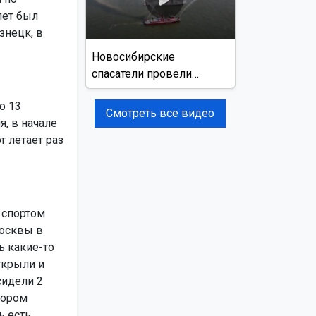
лет был
знецк, в
Новосибирские
спасатели провели
учения на реке Обь
о 13
Смотреть все видео
я, в начале
т летает раз
 спортом
Москвы в
ь какие-то
ткрыли и
сидели 2
тором
ь есть