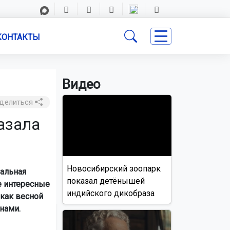
КОНТАКТЫ
Видео
делиться
азала
Новосибирский зоопарк
иальная
показал детёнышей
е интересные
индийского дикобраза
 как весной
нами.