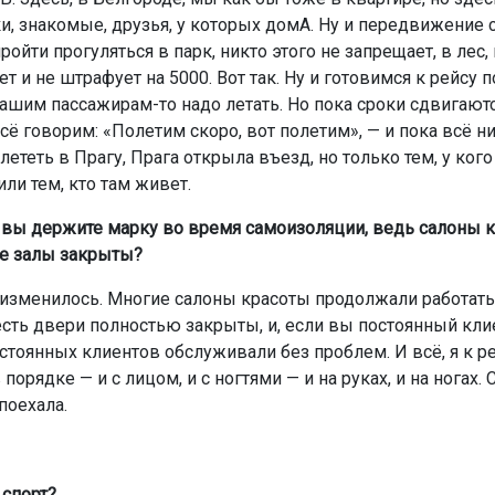
и, знакомые, друзья, у которых домА. Ну и передвижение 
йти прогуляться в парк, никто этого не запрещает, в лес, 
т и не штрафует на 5000. Вот так. Ну и готовимся к рейсу п
нашим пассажирам-то надо летать. Но пока сроки сдвигаютс
сё говорим: «Полетим скоро, вот полетим», — и пока всё н
ететь в Прагу, Прага открыла въезд, но только тем, у кого
ли тем, кто там живет.
к вы держите марку во время самоизоляции, ведь салоны 
е залы закрыты?
 изменилось. Многие салоны красоты продолжали работат
есть двери полностью закрыты, и, если вы постоянный клие
стоянных клиентов обслуживали без проблем. И всё, я к ре
 порядке — и с лицом, и с ногтями — и на руках, и на ногах.
поехала.
 спорт?