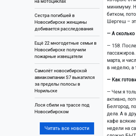
на мотоциклах
минимуму. Н
битком, пото
Сестра погибшей в
Шергеш – эт
Новосибирске женщины
добивается расследования
— А сколько
Ещё 22 многодетные семьи в
— 158. После
Новосибирске получили
пассажиров. 
пожарные извещатели
марта, и чи
в неделю, а 
Самолёт новосибирской
авиакомпании S7 выкатился
— Как готов
за пределы полосы в
Норильске
— Чем я тол
активно, пот
Лося сбили на трассе под
Белгород, п
Новосибирском
дела. А в др
кафе всякие
Читать все новости
недели на са
сложно БЫТЬ