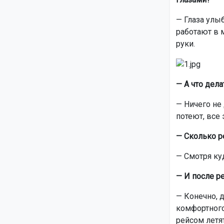
— Глаза улыб
работают в м
руки.
— А что дела
— Ничего не 
потеют, все 
— Сколько р
— Смотря куд
— И после р
— Конечно, 
комфортного
рейсом летят