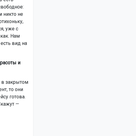
свободное:
и никто не
отихоньку,
я, уже с
икак. Нам
 есть вид на
красоты и
ь в закрытом
нт, то они
йсу готова.
 Скажут —