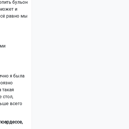
попить бульон
 может и
 всё равно мы
ами
лично я была
боязно
а такая
 стол,
льше всего
тюардессе,