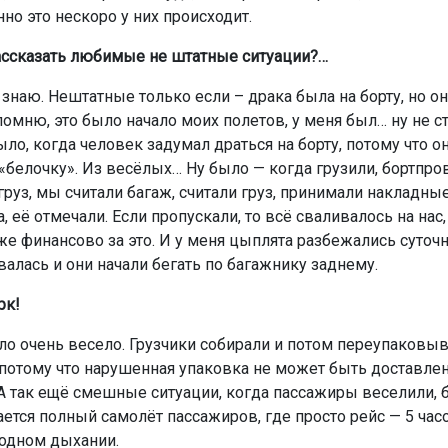
но это нескоро у них происходит.
ссказать любимые не штатные ситуации?…
знаю. Нештатные только если – драка была на борту, но он
омню, это было начало моих полетов, у меня был… ну не ст
ло, когда человек задумал драться на борту, потому что о
 «белочку». Из весёлых… Ну было — когда грузили, бортпр
груз, мы считали багаж, считали груз, принимали накладные
 её отмечали. Если пропускали, то всё сваливалось на нас
же финансово за это. И у меня цыплята разбежались суточ
алась и они начали бегать по багажнику заднему.
рк!
ыло очень весело. Грузчики собирали и потом переупаковы
 потому что нарушенная упаковка не может быть доставлен
 А так ещё смешные ситуации, когда пассажиры веселили, 
ается полный самолёт пассажиров, где просто рейс — 5 час
 одном дыхании.