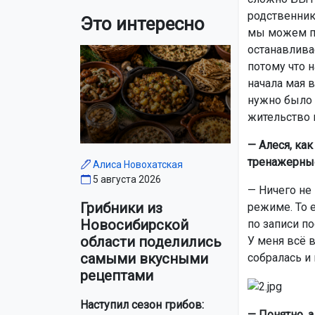
родственник
Это интересно
мы можем про
останавливае
потому что 
начала мая в
нужно было л
жительство и
— Алеся, ка
тренажерны
Алиса Новохатская
5 августа 2026
— Ничего не
Грибники из
режиме. То 
Новосибирской
по записи по
области поделились
У меня всё в
самыми вкусными
собралась и 
рецептами
Наступил сезон грибов:
— Понятно, а