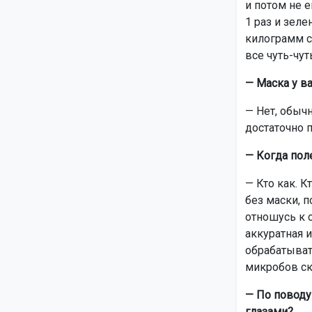
и потом не е
1 раз и зеле
килограмм сл
все чуть-чут
— Маска у в
— Нет, обыч
достаточно п
— Когда пол
— Кто как. К
без маски, п
отношусь к с
аккуратная 
обрабатывать
микробов ск
— По поводу 
глазами?