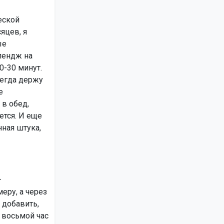
еской
яцев, я
ые
лендж на
0-30 минут.
сегда держу
е
в обед,
ется. И еще
нная штука,
–
меру, а через
 добавить,
и восьмой час