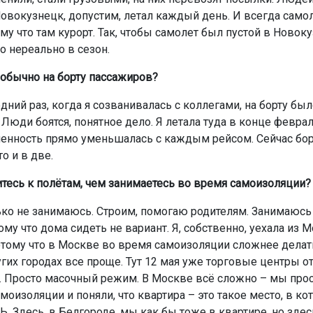
овокузнецк, допустим, летал каждый день. И всегда само
му что там курорт. Так, чтобы самолет был пустой в Новоку
о нереально в сезон.
 обычно на борту пассажиров?
дний раз, когда я созванивалась с коллегами, на борту был
Люди боятся, понятное дело. Я летала туда в конце феврал
сленность прямо уменьшалась с каждым рейсом. Сейчас бор
то и в две.
итесь к полётам, чем занимаетесь во время самоизоляции?
ько не занимаюсь. Строим, помогаю родителям. Занимаюсь
ому что дома сидеть не вариант. Я, собственно, уехала из 
отому что в Москве во время самоизоляции сложнее делат
угих городах все проще. Тут 12 мая уже торговые центры о
. Просто масочный режим. В Москве всё сложно – мы про
моизоляции и поняли, что квартира – это такое место, в ко
. Здесь, в Белгороде, мы как бы тоже в квартире, но здес