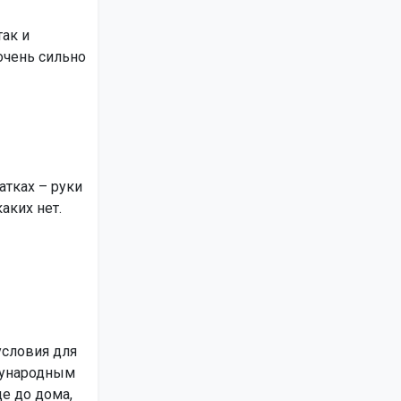
так и
 очень сильно
атках – руки
аких нет.
условия для
дународным
ще до дома,