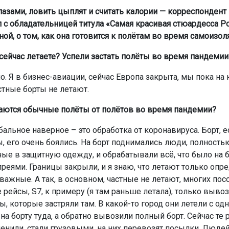
лазами, ловить цыплят и считать калории — корреспондент 
 с обладательницей титула «Самая красивая стюардесса Ро
ой, о том, как она готовится к полётам во время самоизол
 сейчас летаете? Успели застать полёты во время пандемии
о. Я в бизнес-авиации, сейчас Европа закрыта, мы пока на 
стные борты не летают.
аются обычные полёты от полётов во время пандемии?
альное наверное – это обработка от коронавируса. Борт, е
ы, его очень боялись. На борт поднимались люди, полность
ые в защитную одежду, и обрабатывали всё, что было на б
преями. Границы закрыли, и я знаю, что летают только оп
важные. А так, в основном, частные не летают, многих пос
 рейсы, S7, к примеру (я там раньше летала), только выв
ы, которые застряли там. В какой-то город они летели с од
а борту туда, а обратно вывозили полный борт. Сейчас те 
енили, стали грузовыми, на них перевозят посылки. Людей