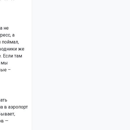
а не
ресс, а
н поймал,
оводники же
. Если там
, мы
ные –
вать
а в аэропорт
бывает,
ов —