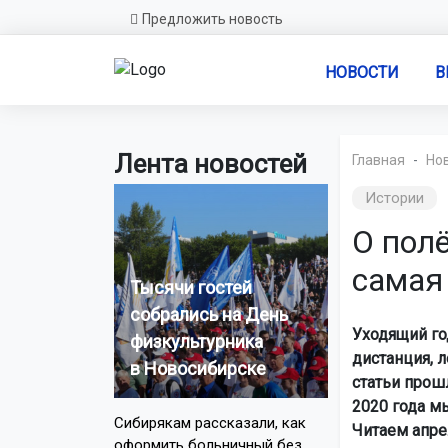
Предложить новость
НОВОСТИ
В
Лента новостей
Главная
Но
Истории
О пол
самая
Тысячи гостей
собрались на День
Уходящий го
физкультурника
дистанция, 
в Новосибирске
статьи прош
2020 года м
Сибирякам рассказали, как
Читаем апре
оформить больничный без