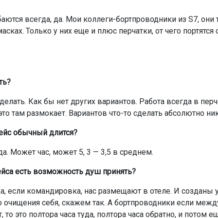
аются всегда, да. Мои коллеги-бортпроводники из S7, они 
асках. Только у них еще и плюс перчатки, от чего портятся
ть?
делать. Как бы нет других вариантов. Работа всегда в перч
это там размокает. Вариантов что-то сделать абсолютно ник
ейс обычный длится?
а. Может час, может 5, 3 — 3,5 в среднем.
ейса есть возможность душ принять?
да, если командировка, нас размещают в отеле. И созданы 
 очищения себя, скажем так. А бортпроводники если меж
, то это полтора часа туда, полтора часа обратно, и потом е