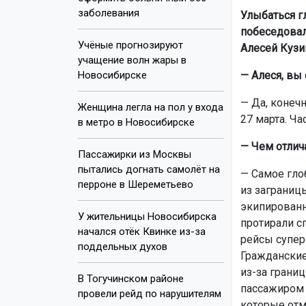
заболевания
Улыбаться г
побеседовал
Учёные прогнозируют
Алесей Кузин
учащение волн жары в
Новосибирске
— Алеся, вы
— Да, конечн
Женщина легла на пол у входа
27 марта. Ча
в метро в Новосибирске
— Чем отлич
Пассажирки из Москвы
пытались догнать самолёт на
— Самое глоб
перроне в Шереметьево
из заграниц
экипированн
У жительницы Новосибирска
протирали с
начался отёк Квинке из-за
рейсы супер
поддельных духов
Гражданские
из-за границ
В Тогучинском районе
пассажиром н
провели рейд по нарушителям
которые отм