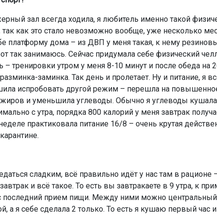
жерный зал всегда ходила, я любитель именно такой физич
, так как это стало невозможно вообще, уже несколько мес
бе платформу дома – из ДВП у меня такая, к нему резинов
Вот так занимаюсь. Сейчас придумала себе физический чел
 – тренировки утром у меня 8-10 минут и после обеда на 2
азминка-заминка. Так день и пролетает. Ну и питание, я в
решила испробовать другой режим – перешла на повышенно
жиров и уменьшила углеводы. Обычно я углеводы кушала 
мально с утра, порядка 800 калорий у меня завтрак получа
неделе практиковала питание 16/8 – очень крутая действе
карантине.
аедаться сладким, всё правильно идёт у нас там в рационе 
автрак и всё такое. То есть вы завтракаете в 9 утра, к при
ас последний прием пищи. Между ними можно центральный
й, а я себе сделала 2 только. То есть я кушаю первый час 