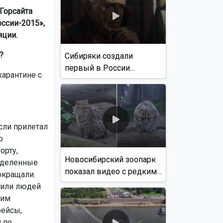
Горсайта
ссии-2015»,
яции.
?
Сибиряки создали
первый в России
карантине с
документальный фильм
с использованием ИИ
сли прилетал
ю
орту,
Новосибирский зоопарк
ределенные
показал видео с редким
окращали.
виверровым котом
озили людей
ним
рейсы,
 по