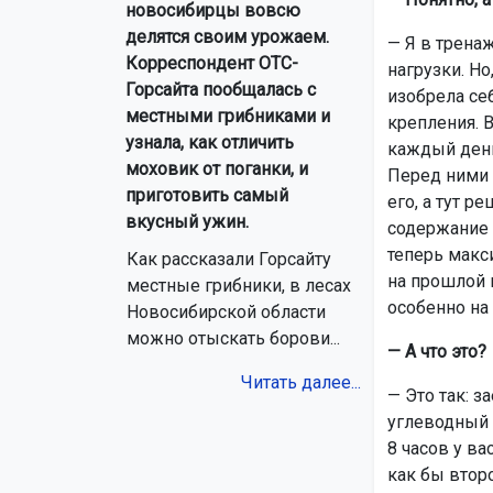
новосибирцы вовсю
делятся своим урожаем.
— Я в трена
Корреспондент ОТС-
нагрузки. Но
Горсайта пообщалась с
изобрела се
местными грибниками и
крепления. 
узнала, как отличить
каждый день
моховик от поганки, и
Перед ними р
приготовить самый
его, а тут 
вкусный ужин.
содержание 
теперь макси
Как рассказали Горсайту
на прошлой 
местные грибники, в лесах
особенно на 
Новосибирской области
можно отыскать борови...
— А что это?
Читать далее...
— Это так: з
углеводный з
8 часов у в
как бы второ