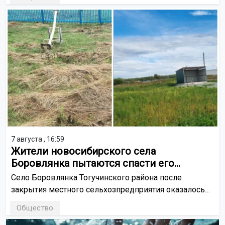
администрации и Совета ветеранов.
7 августа , 16:59
Жители новосибирского села
Боровлянка пытаются спасти его
от упадка
Село Боровлянка Тогучинского района после
закрытия местного сельхозпредприятия оказалось
в сложной ситуации: работы почти нет,
Общество
инфраструктура разрушается, а люди продолжают