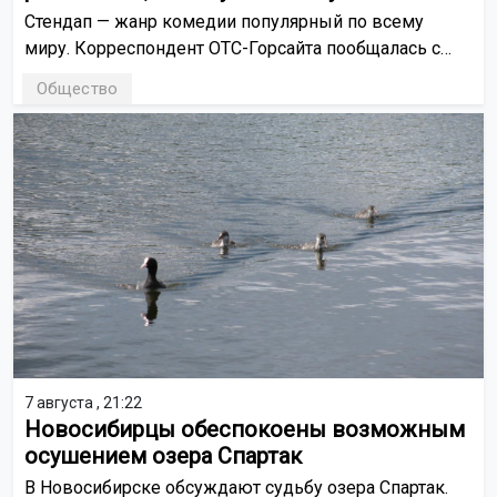
сцены
Стендап — жанр комедии популярный по всему
миру. Корреспондент ОТС-Горсайта пообщалась с
местными стендаперами и узнала, на какие темы они
Общество
предпочитают шутить и можно ли заработать на
своём увлечении.
7 августа , 21:22
Новосибирцы обеспокоены возможным
осушением озера Спартак
В Новосибирске обсуждают судьбу озера Спартак.