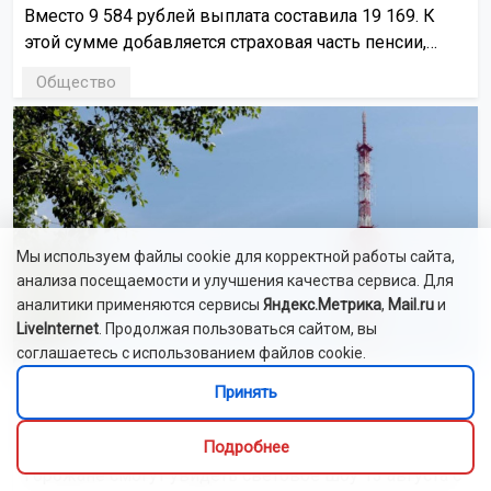
Вместо 9 584 рублей выплата составила 19 169. К
этой сумме добавляется страховая часть пенсии,
зависящая от стажа и заработка.
Общество
Мы используем файлы cookie для корректной работы сайта,
анализа посещаемости и улучшения качества сервиса. Для
аналитики применяются сервисы
Яндекс.Метрика
,
Mail.ru
и
LiveInternet
. Продолжая пользоваться сайтом, вы
соглашаетесь с использованием файлов cookie.
Принять
6 августа , 13:56
Телебашню в Новосибирске подсветят к
25-летию РТРС
Подробнее
Горожане смогут увидеть световое шоу 13 августа с