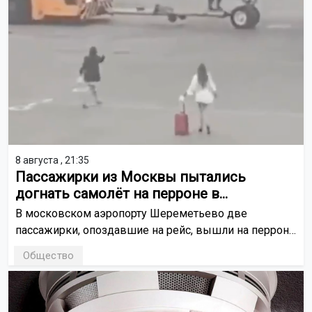
8 августа , 21:35
Пассажирки из Москвы пытались
догнать самолёт на перроне в
Шереметьево
В московском аэропорту Шереметьево две
пассажирки, опоздавшие на рейс, вышли на перрон,
чтобы догнать самолёт. Борт уже буксировали на
Общество
взлётно-посадочную полосу.