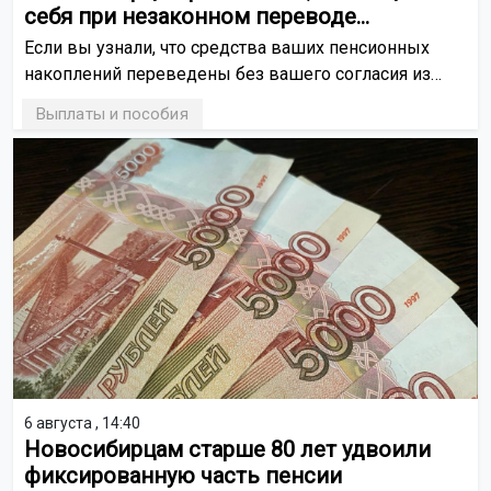
себя при незаконном переводе
пенсионных накоплений
Если вы узнали, что средства ваших пенсионных
накоплений переведены без вашего согласия из
Социального фонда России (СФР) в
Выплаты и пособия
негосударственный пенсионный фонд (НПФ) или из
одного НПФ в другой, направьте бесплатное
обращение финансовому уполномоченному.
6 августа , 14:40
Новосибирцам старше 80 лет удвоили
фиксированную часть пенсии