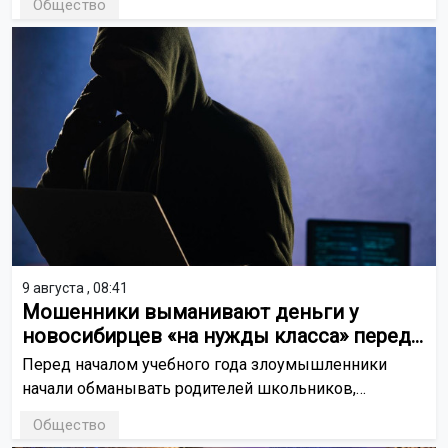
Общество
9 августа , 08:41
Мошенники выманивают деньги у
новосибирцев «на нужды класса» перед
1 сентября
Перед началом учебного года злоумышленники
начали обманывать родителей школьников,
представляясь сотрудниками учебного заведения
Общество
или членами родительского комитета.