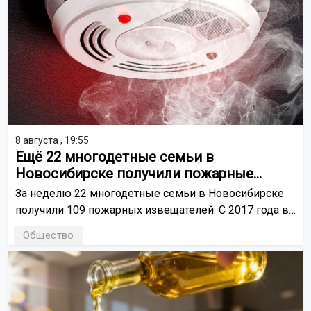
8 августа , 19:55
Ещё 22 многодетные семьи в
Новосибирске получили пожарные
извещатели
За неделю 22 многодетные семьи в Новосибирске
получили 109 пожарных извещателей. С 2017 года в
рамках городской программы жителям передали 47
Общество
898 таких устройств.