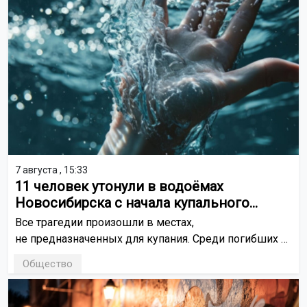
уезжать.
7 августа , 15:33
11 человек утонули в водоёмах
Новосибирска с начала купального
сезона
Все трагедии произошли в местах,
не предназначенных для купания. Среди погибших —
двое детей.
Общество