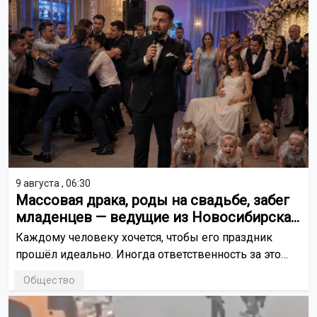
9 августа , 06:30
Массовая драка, роды на свадьбе, забег
младенцев — ведущие из Новосибирска
рассказали о происшествиях на
Каждому человеку хочется, чтобы его праздник
мероприятиях
прошёл идеально. Иногда ответственность за это
ложится на плечи ведущего. Новосибирские
Общество
шоумены рассказали корреспонденту ОТС-Горсайта,
как выкручивались из сложных ситуаций.