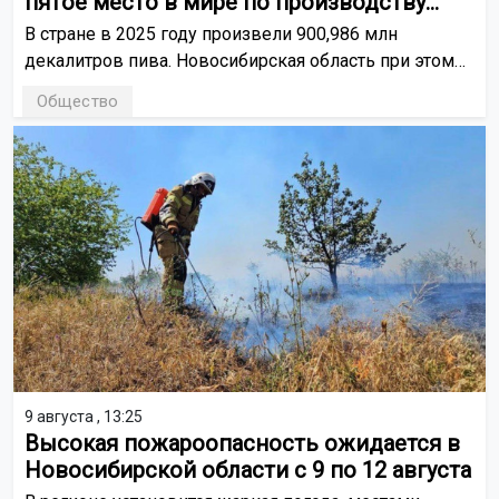
пятое место в мире по производству
пива
В стране в 2025 году произвели 900,986 млн
декалитров пива. Новосибирская область при этом
занимает третье место в РФ по объёмам
Общество
производства этого напитка, уступая только
Ульяновской и Московской областям.
9 августа , 13:25
Высокая пожароопасность ожидается в
Новосибирской области с 9 по 12 августа