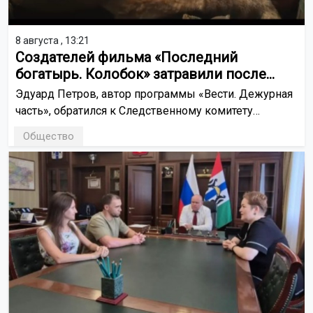
8 августа , 13:21
Создателей фильма «Последний
богатырь. Колобок» затравили после
премьеры
Эдуард Петров, автор программы «Вести. Дежурная
часть», обратился к Следственному комитету
и прокуратуре из-за травли съёмочной группы
Общество
фильма. По его словам, участники проекта
столкнулись с угрозами и буллингом.