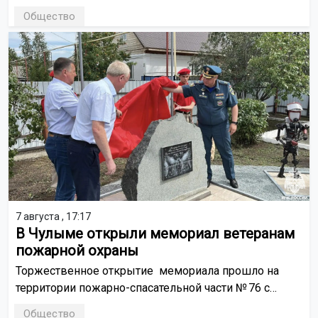
Новый формат позволит установить общие
Общество
требования к знанию языка для поступления в вузы.
7 августа , 17:17
В Чулыме открыли мемориал ветеранам
пожарной охраны
Торжественное открытие мемориала прошло на
территории пожарно-спасательной части № 76 с
участием руководства МЧС, представителей
Общество