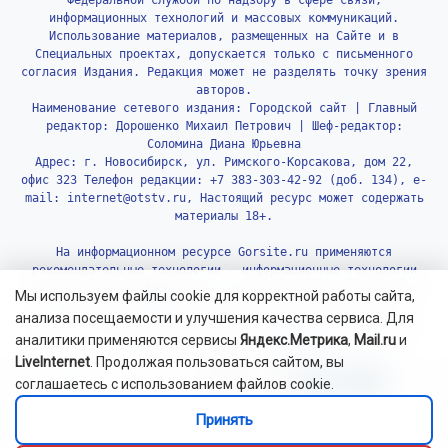
информационных технологий и массовых коммуникаций.
Использование материалов, размещенных на Сайте и в
Специальных проектах, допускается только с письменного
согласия Издания. Редакция может не разделять точку зрения
авторов.
Наименование сетевого издания: Городской сайт | Главный
редактор: Дорошенко Михаил Петрович | Шеф-редактор:
Соломина Диана Юрьевна
Адрес: г. Новосибирск, ул. Римского-Корсакова, дом 22,
офис 323 Телефон редакции: +7 383-303-42-92 (доб. 134), e-
mail: internet@otstv.ru, Настоящий ресурс может содержать
материалы 18+.
На информационном ресурсе Gorsite.ru применяются
рекомендательные технологии - информационные технологии
предоставления информации на основе сбора, систематизации
Мы используем файлы cookie для корректной работы сайта,
и анализа сведений, относящихся к предпочтениям
анализа посещаемости и улучшения качества сервиса. Для
пользователей сети «Интернет», находящихся на территории
аналитики применяются сервисы
Яндекс.Метрика
,
Mail.ru
и
Российской Федерации.
Подробнее.
LiveInternet
. Продолжая пользоваться сайтом, вы
соглашаетесь с использованием файлов cookie.
Принять