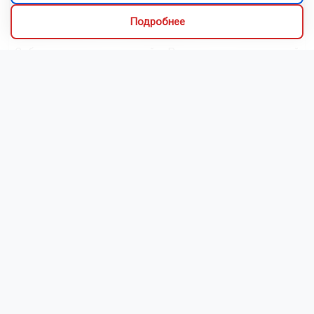
Подробнее
Сибиряки создали первый в России документальный
фильм с использованием ИИ
Новосибирский зоопарк показал видео с редким
виверровым котом