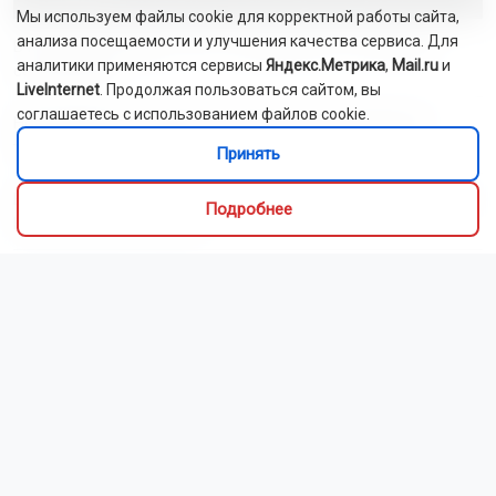
Мы используем файлы cookie для корректной работы сайта,
анализа посещаемости и улучшения качества сервиса. Для
В России утверждён ГОСТ на нормальное отношение к
аналитики применяются сервисы
Яндекс.Метрика
,
Mail.ru
и
сотрудникам
LiveInternet
. Продолжая пользоваться сайтом, вы
соглашаетесь с использованием файлов cookie.
Новосибирские команды завоевали пять медалей на
турнире по киберспорту
Принять
Больных туберкулёзом принудительно госпитализировали в
Подробнее
Новосибирской области
Вооружённый новосибирец избивал жену на глазах у детей
Новосибирские спортсмены участвуют в Спартакиаде
народов России
Двое детей пострадали в ДТП с питбайком в
Новосибирской области
Прилёт девяти рейсов в Новосибирск задерживается