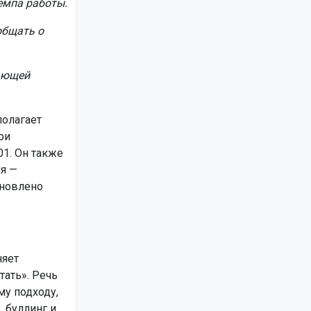
емпа работы.
общать о
ающей
полагает
ри
1. Он также
ля —
ановлено
няет
тать». Речь
му подходу,
 буллинг и