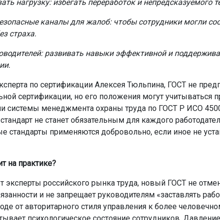
ать нагрузку: избегать переработок и непредсказуемого т
езопасные каналы для жалоб: чтобы сотрудники могли со
ез страха.
оводителей: развивать навыки эффективной и поддержив
ии.
ксперта по сертификации Алексея Тюльпина, ГОСТ не пред
ьной сертификации, но его положения могут учитываться п
и системы менеджмента охраны труда по ГОСТ Р ИСО 4500
 стандарт не станет обязательным для каждого работодате
е стандарты применяются добровольно, если иное не уст
ит на практике?
т эксперты российского рынка труда, новый ГОСТ не отме
язанности и не запрещает руководителям «заставлять рабо
ходе от авторитарного стиля управления к более человечно
тывает психологическое состояние сотрудников. Давление,