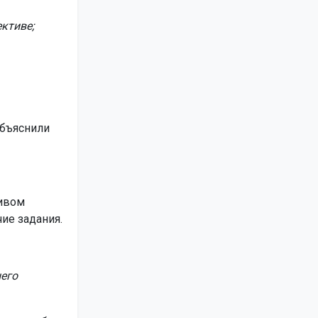
ктиве;
объяснили
тивом
ие задания.
него