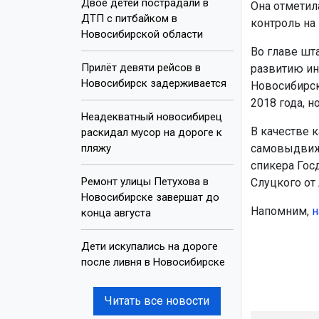
Двое детей пострадали в
Она отметил
ДТП с питбайком в
контроль на 
Новосибирской области
Во главе шт
Прилёт девяти рейсов в
развитию и
Новосибирск задерживается
Новосибирск
2018 года, 
Неадекватный новосибирец
В качестве 
раскидал мусор на дороге к
пляжу
самовыдвиже
спикера Гос
Ремонт улицы Петухова в
Слуцкого от
Новосибирске завершат до
Напомним,
н
конца августа
Дети искупались на дороге
после ливня в Новосибирске
Читать все новости