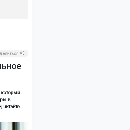
делиться
льное
 который
еры в
, читайте