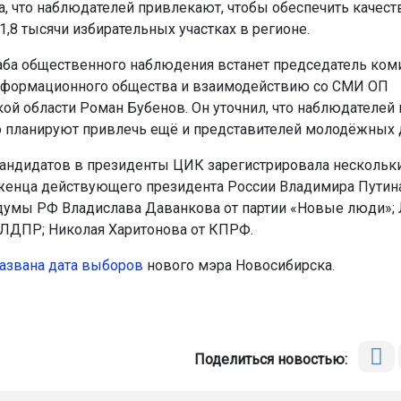
а, что наблюдателей привлекают, чтобы обеспечить качес
1,8 тысячи избирательных участках в регионе.
аба общественного наблюдения встанет председатель ком
нформационного общества и взаимодействию со СМИ ОП
ой области Роман Бубенов. Он уточнил, что наблюдателей 
но планируют привлечь ещё и представителей молодёжных
кандидатов в президенты ЦИК зарегистрировала нескольки
нца действующего президента России Владимира Путина
думы РФ Владислава Даванкова от партии «Новые люди»;
 ЛДПР; Николая Харитонова от КПРФ.
азвана дата выборов
нового мэра Новосибирска.
Поделиться новостью: