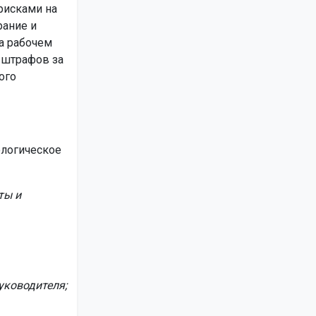
рисками на
рание и
а рабочем
 штрафов за
ого
ологическое
ты и
уководителя;