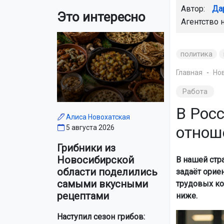
Автор:
Да
Это интересно
Агентство 
политика
Главная
Но
Работа
В Рос
Алиса Новохатская
отнош
5 августа 2026
Грибники из
Новосибирской
В нашей стр
области поделились
задаёт орие
самыми вкусными
трудовых ко
рецептами
ниже.
Наступил сезон грибов: