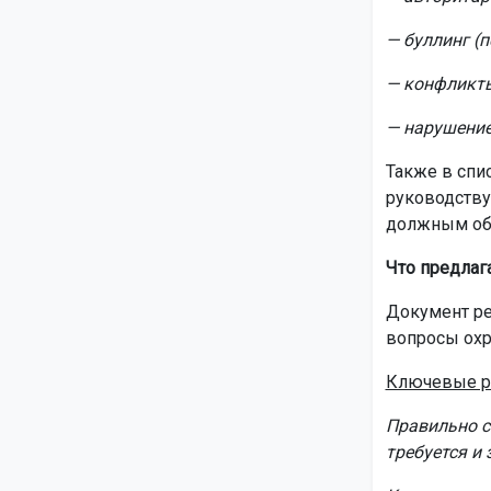
— буллинг (п
— конфликты
— нарушение
Также в спи
руководству
должным об
Что предлаг
Документ ре
вопросы охр
Ключевые р
Правильно с
требуется и 