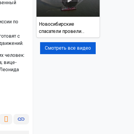
твенный
иссии по
Новосибирские
спасатели провели
готовят с
учения на реке Обь
 движений.
Смотреть все видео
х человек:
; вице-
 Леонида