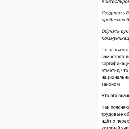
Контролиров
Создавать б
проблемах б
Обучать рук
коммуникац
По словам э
самостоятел
сертификаци
отметил, что
национальны
законом.
Что это знач
Как поясняю
трудовые об
идёт о пере
который учи