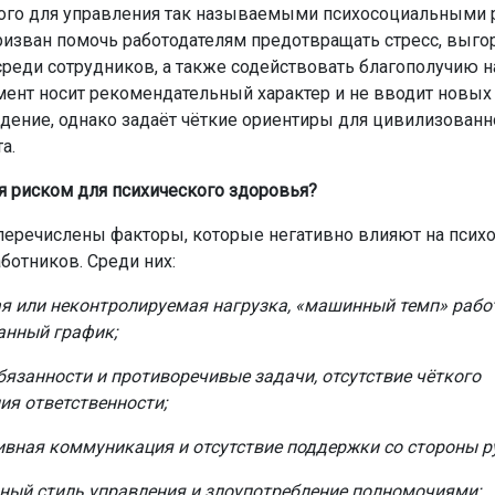
ого для управления так называемыми психосоциальными 
призван помочь работодателям предотвращать стресс, выго
реди сотрудников, а также содействовать благополучию н
мент носит рекомендательный характер и не вводит новых
дение, однако задаёт чёткие ориентиры для цивилизованн
а.
ся риском для психического здоровья?
 перечислены факторы, которые негативно влияют на псих
ботников. Среди них:
я или неконтролируемая нагрузка, «машинный темп» рабо
анный график;
бязанности и противоречивые задачи, отсутствие чёткого
ия ответственности;
вная коммуникация и отсутствие поддержки со стороны р
ный стиль управления и злоупотребление полномочиями;