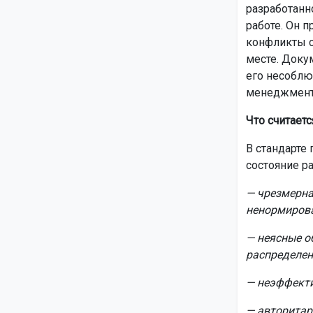
разработанн
работе. Он 
конфликты с
месте. Доку
его несоблю
менеджмент
Что считает
В стандарте
состояние ра
— чрезмерна
ненормиров
— неясные о
распределен
— неэффекти
— авторитар