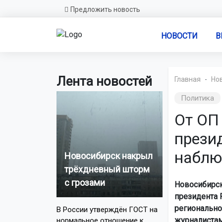
Предложить новость
НОВОСТИ
В
Лента новостей
Главная
Но
Политика
От ОП
презид
наблю
Новосибирск накрыл
трёхдневный шторм
с грозами
Новосибирск
президента Р
регионально
В России утверждён ГОСТ на
журналистам
нормальное отношение к