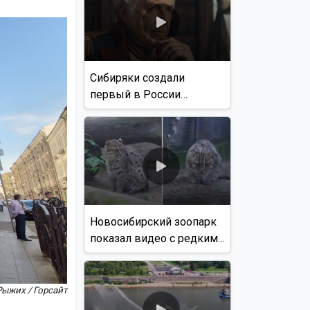
Сибиряки создали
первый в России
документальный фильм
с использованием ИИ
Новосибирский зоопарк
показал видео с редким
виверровым котом
Рыжих / Горсайт