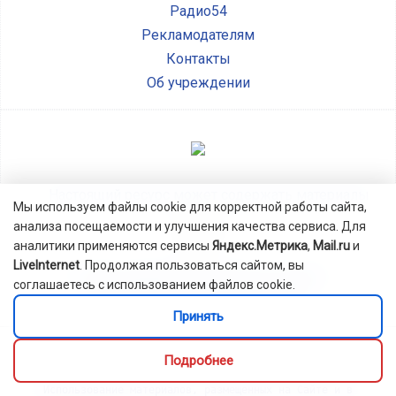
Радио54
Рекламодателям
Контакты
Об учреждении
Настоящий ресурс может содержать материалы
Мы используем файлы cookie для корректной работы сайта,
анализа посещаемости и улучшения качества сервиса. Для
аналитики применяются сервисы
Яндекс.Метрика
,
Mail.ru
и
LiveInternet
. Продолжая пользоваться сайтом, вы
Политика обработки персональных данных
соглашаетесь с использованием файлов cookie.
Информация о использовании cookie
Принять
Свидетельство о регистрации СМИ ЭЛ №ФС 77-77788 выдано
Федеральной службой по надзору в сфере связи,
Подробнее
информационных технологий и массовых коммуникаций.
Использование материалов, размещенных на Сайте и в