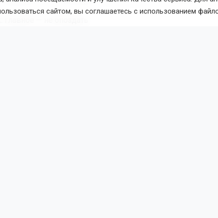
оврежденные экземпляры, и только потом отправляют на 
пользоваться сайтом, вы соглашаетесь с использованием файло
: главное — не опоздать
к — культуры, которые нельзя передерживать в сибирской 
тели и полегли, пора приступать к уборке. Оптимальный с
густа, чтобы головки не начали загнивать в сырой земле.
в сухую погоду, выдергивая из земли и раскладывая прямо
и на солнце. Если погода влажная, сушку продолжают под 
ушенные луковицы с сухой шейкой и плотными чешуями 
з потерь.
саем урожай от фитофторы
емя максимальной активности фитофторы, особенно при п
нах. Для Новосибирской области эта угроза стоит особенно 
лета влажный, поэтому болезни, в частности фитофтора, ра
о. Агрономы советуют не ждать полного созревания томато
ые плоды для дозаривания.