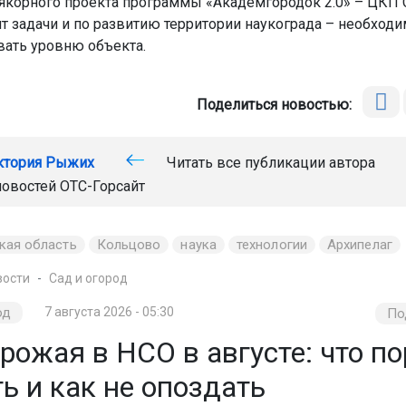
 якорного проекта программы «Академгородок 2.0» – ЦКП 
ит задачи и по развитию территории наукограда – необход
вать уровню объекта.
Поделиться новостью:
ктория Рыжих
Читать все публикации автора
новостей
ОТС-Горсайт
кая область
Кольцово
наука
технологии
Архипелаг
вости
Сад и огород
од
7 августа 2026 - 05:30
По
рожая в НСО в августе: что по
ь и как не опоздать