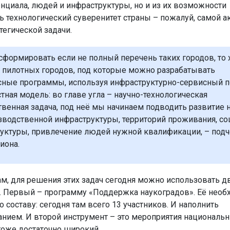
енциала, людей и инфраструктуры, но и из их возможности
ь технологический суверенитет страны – пожалуй, самой а
тегической задачи.
сформировать если не полный перечень таких городов, то 
 пилотных городов, под которые можно разрабатывать
ные программы, используя инфраструктурно-сервисный по
тная модель: во главе угла – научно-технологическая
твенная задача, под неё мы начинаем подводить развитие 
зводственной инфраструктуры, территорий проживания, с
уктуры, привлечение людей нужной квалификации, – под
иона.
ам, для решения этих задач сегодня можно использовать д
. Первый – программу «Поддержка наукоградов». Её необ
 составу: сегодня там всего 13 участников. И наполнить
нием. И второй инструмент – это мероприятия националь
 тоже достаточно широкий.