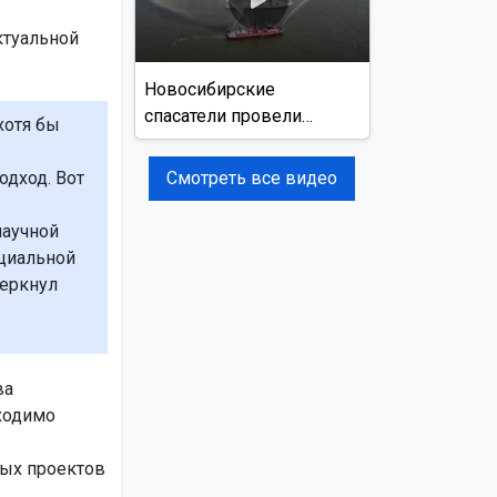
ктуальной
Новосибирские
спасатели провели
хотя бы
учения на реке Обь
Смотреть все видео
дход. Вот
научной
оциальной
черкнул
ва
ходимо
ных проектов