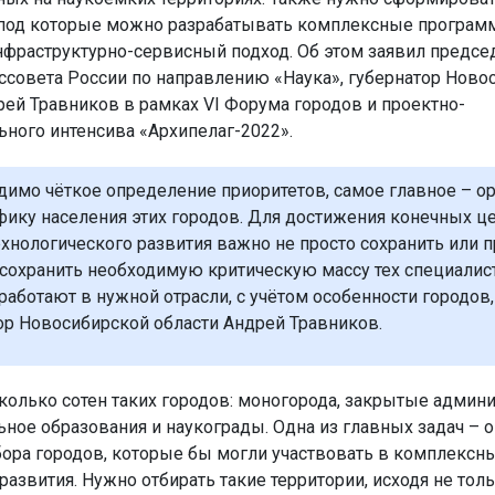
 под которые можно разрабатывать комплексные програм
нфраструктурно-сервисный подход. Об этом заявил предсе
ссовета России по направлению «Наука», губернатор Ново
рей Травников в рамках VI Форума городов и проектно-
ьного интенсива «Архипелаг-2022».
димо чёткое определение приоритетов, самое главное – о
фику населения этих городов. Для достижения конечных ц
ехнологического развития важно не просто сохранить или 
 сохранить необходимую критическую массу тех специалис
работают в нужной отрасли, с учётом особенности городов,
ор Новосибирской области Андрей Травников.
сколько сотен таких городов: моногорода, закрытые админ
ьное образования и наукограды. Одна из главных задач – 
бора городов, которые бы могли участвовать в комплексн
азвития. Нужно отбирать такие территории, исходя не толь