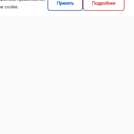
хранение.
Принять
Подробнее
в cookie.
земле. Если
рок — до
 на грядке
навесом.
будут долго
рохладных
остро: конец
звиваются
в, а