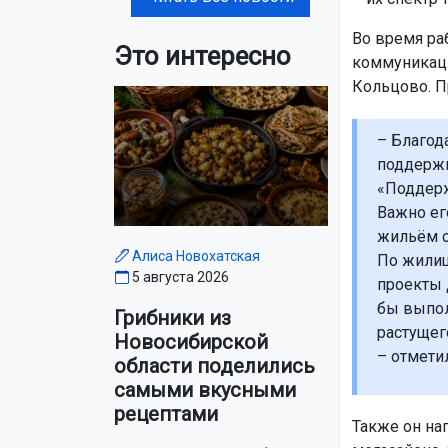
Во время ра
Это интересно
коммуникаци
Кольцово. П
– Благод
поддержк
«Поддерж
Важно ег
жильём с
Алиса Новохатская
По жилищ
5 августа 2026
проекты 
бы выпол
Грибники из
растущег
Новосибирской
– отмети
области поделились
самыми вкусными
рецептами
Также он на