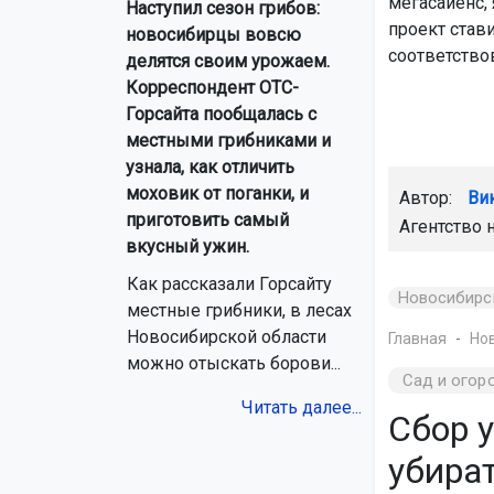
мегасайенс,
Наступил сезон грибов:
проект став
новосибирцы вовсю
соответство
делятся своим урожаем.
Корреспондент ОТС-
Горсайта пообщалась с
местными грибниками и
узнала, как отличить
моховик от поганки, и
Автор:
Ви
приготовить самый
Агентство 
вкусный ужин.
Как рассказали Горсайту
Новосибирс
местные грибники, в лесах
Новосибирской области
Главная
Но
можно отыскать борови...
Сад и огор
Читать далее...
Сбор у
убират