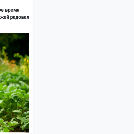
ое время
ожай радовал