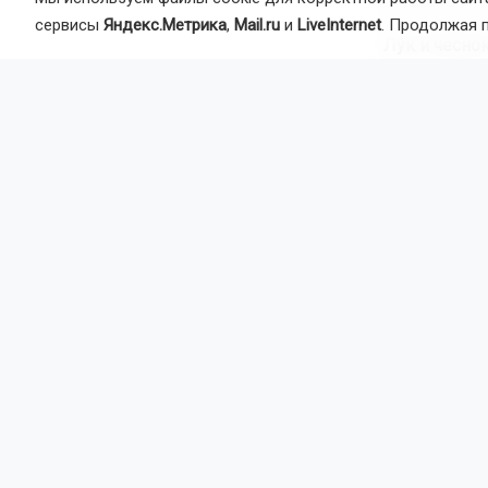
больные и п
сервисы
Яндекс.Метрика
,
Mail.ru
и
LiveInternet
. Продолжая 
Лук и чеснок
Лук и чесно
листья пожел
середины ав
Убирают их 
для просушк
Хорошо прос
храниться бе
Томаты: спа
Август — вр
ночах и тума
сибирского 
стремительн
снимать бур