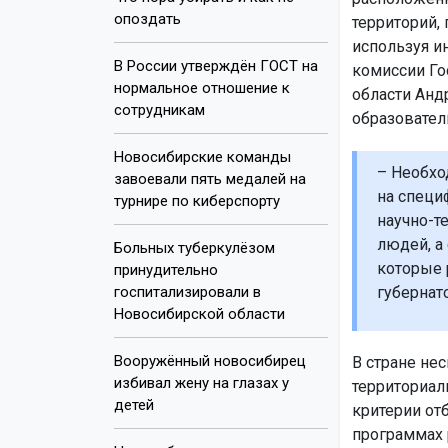
опоздать
территорий,
используя и
В России утверждён ГОСТ на
комиссии Го
нормальное отношение к
области Анд
сотрудникам
образовател
Новосибирские команды
– Необхо
завоевали пять медалей на
на специ
турнире по киберспорту
научно-т
людей, а
Больных туберкулёзом
которые 
принудительно
госпитализировали в
губернат
Новосибирской области
Вооружённый новосибирец
В стране не
избивал жену на глазах у
территориал
детей
критерии от
программах р