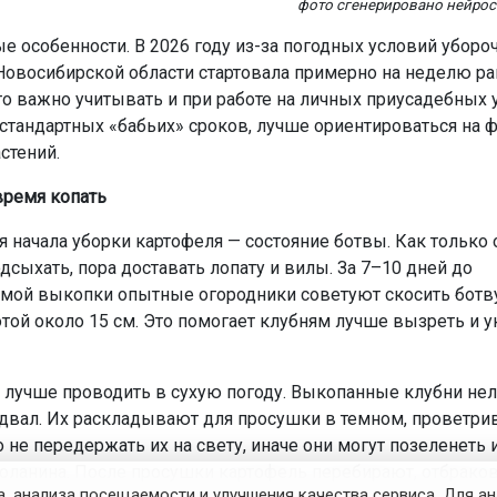
фото сгенерировано нейро
е особенности. В 2026 году из-за погодных условий уборо
Новосибирской области стартовала примерно на неделю р
то важно учитывать и при работе на личных приусадебных у
 стандартных «бабьих» сроков, лучше ориентироваться на 
стений.
время копать
я начала уборки картофеля — состояние ботвы. Как только 
дсыхать, пора доставать лопату и вилы. За 7–10 дней до
мой выкопки опытные огородники советуют скосить ботву
той около 15 см. Это помогает клубням лучше вызреть и у
 лучше проводить в сухую погоду. Выкопанные клубни нел
одвал. Их раскладывают для просушки в темном, проветр
 не передержать их на свету, иначе они могут позеленеть 
оланина. После просушки картофель перебирают, отбрако
, анализа посещаемости и улучшения качества сервиса. Для а