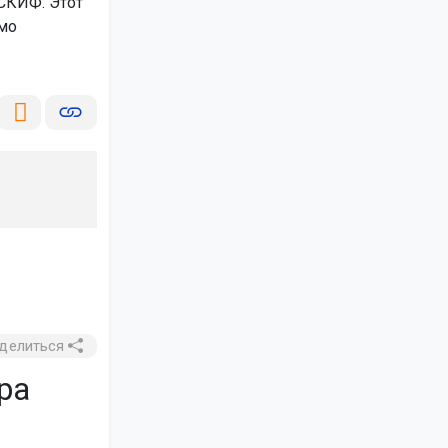
СКИФ. Этот
имо
делиться
ра