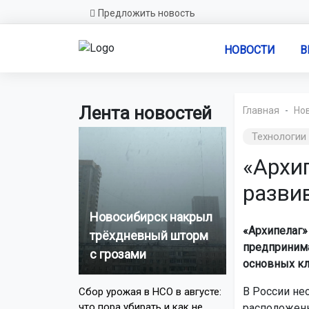
Предложить новость
НОВОСТИ
В
Лента новостей
Главная
Но
Технологии
«Архи
разви
Новосибирск накрыл
«Архипелаг»
трёхдневный шторм
предпринима
с грозами
основных кл
В России не
Сбор урожая в НСО в августе:
что пора убирать и как не
расположенн