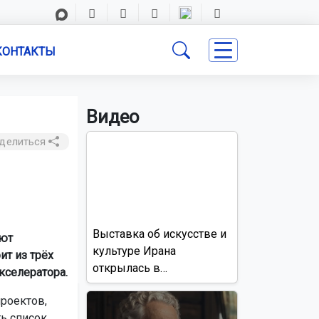
КОНТАКТЫ
Видео
делиться
Выставка об искусстве и
уют
культуре Ирана
ит из трёх
открылась в
кселератора.
Новосибирске
роектов,
ь список