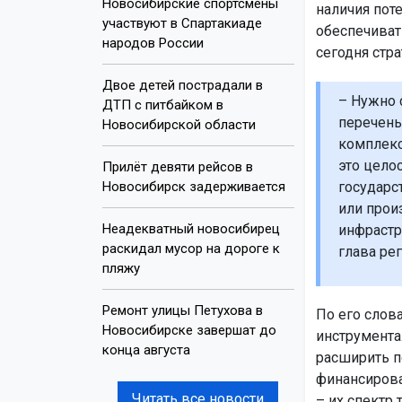
Новосибирские спортсмены
наличия пот
участвуют в Спартакиаде
обеспечиват
народов России
сегодня стра
Двое детей пострадали в
– Нужно 
ДТП с питбайком в
перечень
Новосибирской области
комплекс
это целос
Прилёт девяти рейсов в
Новосибирск задерживается
государс
или прои
Неадекватный новосибирец
инфрастр
раскидал мусор на дороге к
глава рег
пляжу
Ремонт улицы Петухова в
По его слов
Новосибирске завершат до
инструмента
конца августа
расширить по
финансирова
Читать все новости
– их спектр