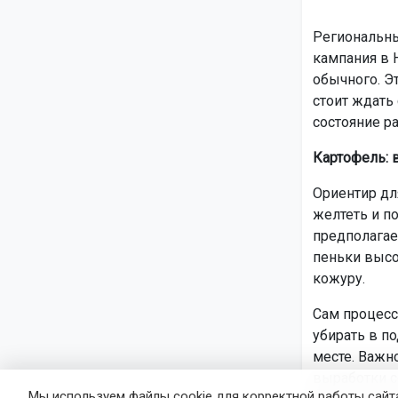
Региональны
кампания в 
обычного. Э
стоит ждать
состояние ра
Картофель: 
Ориентир дл
желтеть и по
предполагае
пеньки высо
кожуру.
Сам процесс
убирать в п
месте. Важно
выработки с
Мы используем файлы cookie для корректной работы сайта