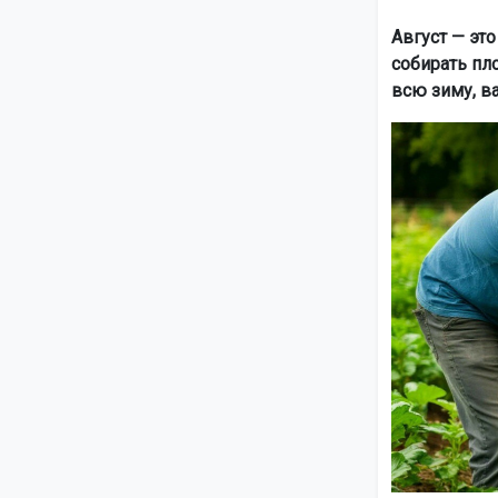
Август — эт
собирать пл
всю зиму, в