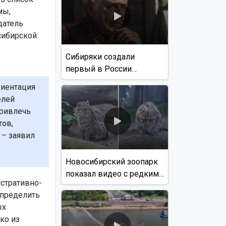
мы,
датель
сибирской
Сибиряки создали
первый в России
документальный фильм
риентация
с использованием ИИ
елей
привлечь
тов,
 – заявил
Новосибирский зоопарк
показал видео с редким
истративно-
виверровым котом
определить
ых
ко из