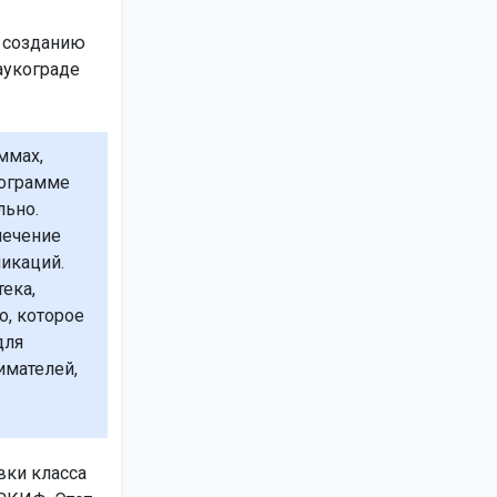
о созданию
аукограде
ммах,
рограмме
льно.
печение
икаций.
ека,
, которое
для
имателей,
вки класса