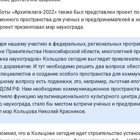
боты «Архипелага-2022» также был представлен проект п
онного пространства для учёных и предпринимателей в н
роект презентовал мэр наукограда.
аря нашему участию в федеральных, региональных програ
е Правительства Новосибирской области, многолетней п
ка наукоградов» Кольцово сегодня выглядит привлекате
о доразвитие. И тут необходимо решить два вопроса: обес
пециалистов и создание особого пространства для коммун
ному вопросу есть подвижки, это, например, льготная ипот
ДОМ.РФ. Нам необходимо коммуникационное пространство
няло функцию мультинационального культурного центра 
о наукограда, стало бы местом встречи учёных и предприн
л мэр Кольцова Николай Красников.
помнил, что в Кольцове сегодня идет строительство устано