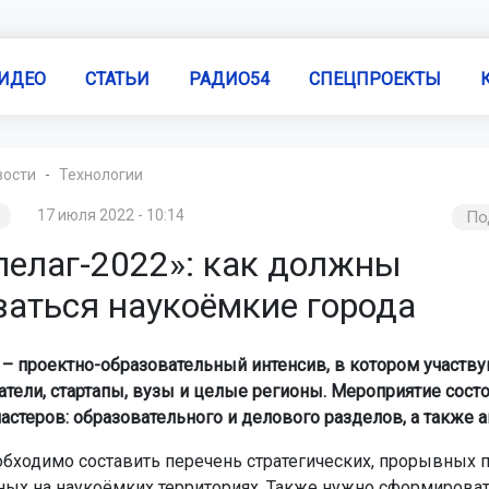
ИДЕО
СТАТЬИ
РАДИО54
СПЕЦПРОЕКТЫ
вости
Технологии
17 июля 2022 - 10:14
По
пелаг-2022»: как должны
ваться наукоёмкие города
 – проектно-образовательный интенсив, в котором участв
тели, стартапы, вузы и целые регионы. Мероприятие состо
астеров: образовательного и делового разделов, а также а
обходимо составить перечень стратегических, прорывных п
ых на наукоёмких территориях. Также нужно сформироват