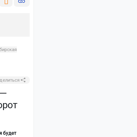
бирская
делиться
 —
орот
я будет