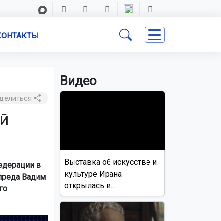
КОНТАКТЫ
Видео
делиться
ой
Выставка об искусстве и
едерации в
культуре Ирана
преда Вадим
открылась в
го
Новосибирске