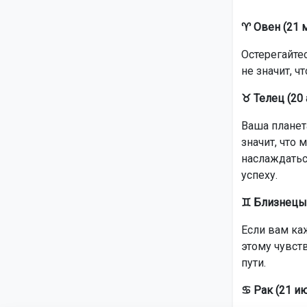
♈ Овен (21 м
Остерегайтес
не значит, ч
♉ Телец (20 
Ваша планета
значит, что 
наслаждатьс
успеху.
♊ Близнецы 
Если вам каж
этому чувст
пути.
♋ Рак (21 и