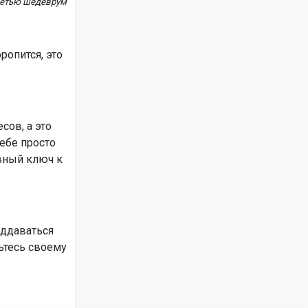
сетью шедеврум
ропится, это
сов, а это
себе просто
вный ключ к
оддаваться
ьтесь своему