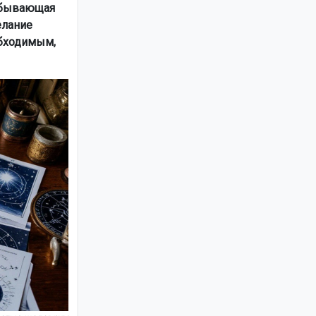
 убывающая
елание
обходимым,