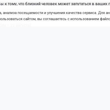
ы к тому, что близкий человек может запутаться в ваших п
ь объяснить свои мотивы максимально просто и ясно — эт
, анализа посещаемости и улучшения качества сервиса. Для а
допонимания.
пользоваться сайтом, вы соглашаетесь с использованием файло
ля – 22 августа)
оказаться, что вы соглашаетесь на роль, которая вам рань
 Не бойтесь этого — вполне вероятно, что через нескольк
воей прежней осторожности.
вгуста – 22 сентября)
 Венера входит в ваш денежный сектор. Это отличные новос
нансовые предложения, подарки или даже повышение. Не
 для улучшения своего материального положения.
ентября – 22 октября)
й день месяца для вас! Венера входит в ваш знак, делая 
и. Это идеальное время, чтобы заняться собой, обновить 
 вниманием. Вам будут дарить цветы и приглашать на ром