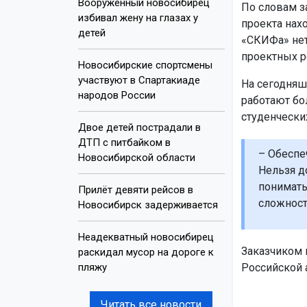
Вооружённый новосибирец
По словам з
избивал жену на глазах у
проекта нах
детей
«СКИФа» нет
проектных р
Новосибирские спортсмены
участвуют в Спартакиаде
На сегодняш
народов России
работают бо
студенчески
Двое детей пострадали в
ДТП с питбайком в
– Обеспе
Новосибирской области
Нельзя д
понимать
Прилёт девяти рейсов в
сложност
Новосибирск задерживается
Неадекватный новосибирец
Заказчиком 
раскидал мусор на дороге к
пляжу
Российской 
Читать все новости