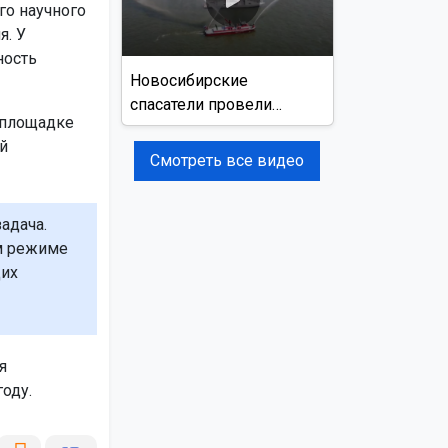
го научного
я. У
ность
Новосибирские
спасатели провели
 площадке
учения на реке Обь
й
Смотреть все видео
адача.
м режиме
щих
я
оду.