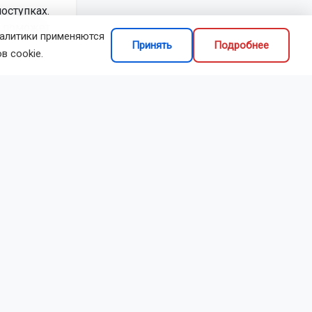
оступках.
о поможет
налитики применяются
Принять
Подробнее
в cookie.
ше была не
о дней вы
ти: вас ждут
 упустите
вас
гардероб и
антические