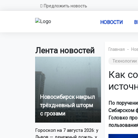
Предложить новость
НОВОСТИ
В
Лента новостей
Главная
Но
Технологии
Как с
источ
Новосибирск накрыл
По поручени
трёхдневный шторм
Сибирском ф
с грозами
Головко про
пользования
Гороскоп на 7 августа 2026: у
Львов — денежный дождь, у