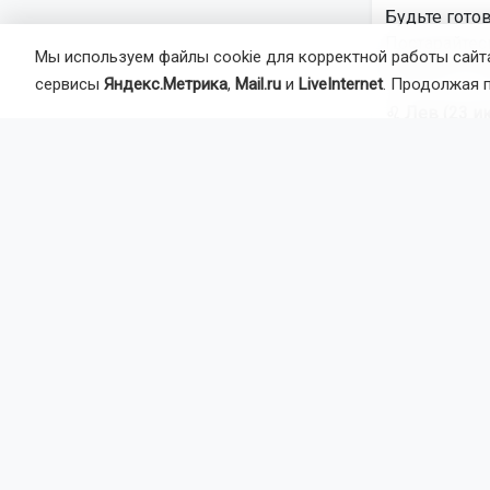
Будьте готов
Постарайтес
Мы используем файлы cookie для корректной работы сайта
избежать не
сервисы
Яндекс.Метрика
,
Mail.ru
и
LiveInternet
. Продолжая 
♌ Лев (23 ию
Вам может п
свойственна.
удивитесь с
♍ Дева (23 а
С 7 августа
приятные фи
этот период
♎ Весы (23 с
Самый важны
неотразимым
насладиться