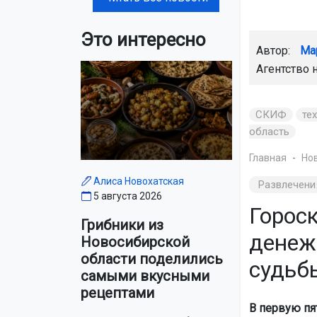
Это интересно
Автор:
Ма
Агентство 
СКИФ
те
область
Главная
Но
Алиса Новохатская
Развлечени
5 августа 2026
Гороск
Грибники из
денеж
Новосибирской
области поделились
судьб
самыми вкусными
рецептами
В первую пят