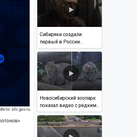
Сибиряки создали
первый в России
документальный фильм
с использованием ИИ
Новосибирский зоопарк
показал видео с редким
Фото: sfo.gov.ru
виверровым котом
фотонов»