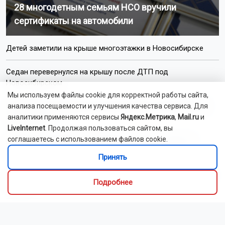
28 многодетным семьям НСО вручили
сертификаты на автомобили
Детей заметили на крыше многоэтажки в Новосибирске
Седан перевернулся на крышу после ДТП под
Новосибирском
Мы используем файлы cookie для корректной работы сайта,
В Кемерове задержали троих дебоширов за нападение на
анализа посещаемости и улучшения качества сервиса. Для
полицейских
аналитики применяются сервисы
Яндекс.Метрика
,
Mail.ru
и
LiveInternet
. Продолжая пользоваться сайтом, вы
соглашаетесь с использованием файлов cookie.
В Кировском районе Новосибирска водитель сбил 14-
летнего велосипедиста
Принять
Новосибирский парк «Сосновый бор» отметит полувековой
Подробнее
юбилей
Уникальный кинофестиваль проходит в новосибирском
парке «Арена»