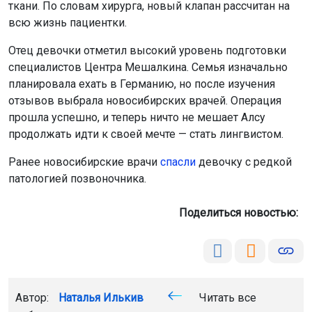
Ранее новосибирские врачи
спасли
девочку с редкой
патологией позвоночника.
Поделиться новостью:
Автор:
Наталья Илькив
Читать все
публикации автора
Агентство новостей
ОТС-Горсайт
многокомпонентный порок сердца
НМИЦ имени
Мешалкина
Новосибирск
Главная
Новости
Спорт