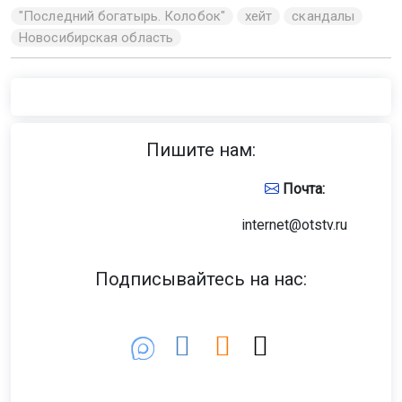
"Последний богатырь. Колобок"
хейт
скандалы
Новосибирская область
Главная
Новости
Образование
Образование
8 августа 2026 - 12:55
Новосибирские школьники
выиграли олимпиаду
по искусственному интеллекту
Двое новосибирцев выступали в составе сборной
России и завоевали золотые медали
на Международной олимпиаде по искусственному
интеллекту, которая проходила в Казахстане со 2
по 7 августа. Российская сборная стала абсолютным
чемпионом соревнований.