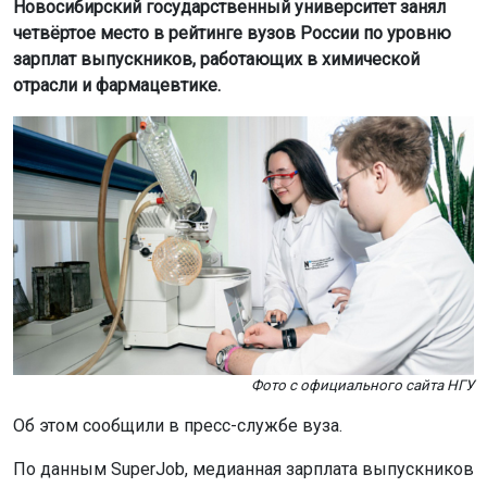
Фото с официального сайта НГУ
Об этом сообщили в пресс-службе вуза.
По данным SuperJob, медианная зарплата выпускников
НГУ, окончивших вуз в 2020–2025 годах, составляет
175 тысяч рублей.
В топ-5 рейтинга также вошли МГУ, МФТИ, СПбГУ и
РХТУ им. Менделеева. Высокие позиции НГУ
объясняются качественной подготовкой студентов. На
факультете естественных наук (ФЕН) обучают не только
химии, но и смежным дисциплинам, таким как физика