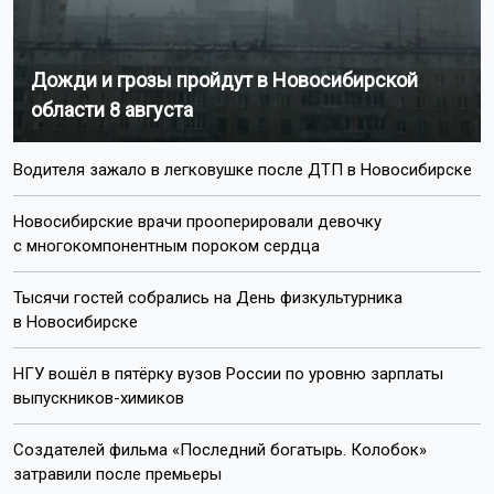
математике в Риме.
Поделиться новостью:
Автор:
Наталья Илькив
Читать все
публикации автора
Агентство новостей
ОТС-Горсайт
Международная олимпиада по искусственному
интеллекту
победа
Новосибирск