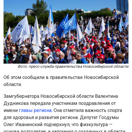
Фото: пресс-служба правительства Новосибирской области
Об этом сообщили в правительстве Новосибирской
области.
Замгубернатора Новосибирской области Валентина
Дудникова передала участникам поздравления от
имени
главы региона
. Она отметила важность спорта
для здоровья и развития региона. Депутат Госдумы
Олег Иванинский подчеркнул, что физкультура —
основа долголетия, и напомнил о созданных в области
условиях для занятий спортом.
Для новосибирцев
организовали
спортивное шествие,
показательные выступления и презентации
спортивных школ и организаций. Также участников
поздравили министр спорта региона Сергей Ахапов,
мэр города Максим Кудрявцев и олимпийский
чемпион Евгений Подгорный.