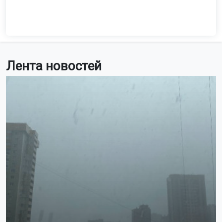
Фото пресс-службы Центрального университета с сайта
Минпросвещения РФ
Об этом сообщило Минпросвещения РФ.
Российскую команду готовили специалисты
Центрального университета и Альянса в сфере
искусственного интеллекта. Наши ребята завоевали 8
медалей: семь золотых и одну бронзовую. Среди
победителей — ученики 11-го класса лицея № 22
«Надежда Сибири» Михаил Вершинин и Семён
Родионов.
Всего в этом году в олимпиаде участвовали 465
школьников из 105 стран мира, что стало рекордом за
всю историю соревнований. По числу участников
олимпиада заняла второе место в мире, уступив только
Международной математической олимпиаде.
Ранее 12-летний новосибирец
выиграл
олимпиаду по