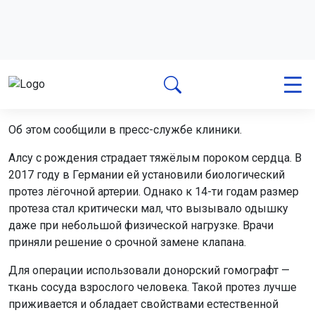
Алсу с рождения страдает тяжёлым пороком сердца. В
2017 году в Германии ей установили биологический
протез лёгочной артерии. Однако к 14-ти годам размер
протеза стал критически мал, что вызывало одышку
даже при небольшой физической нагрузке. Врачи
приняли решение о срочной замене клапана.
Для операции использовали донорский гомографт —
ткань сосуда взрослого человека. Такой протез лучше
приживается и обладает свойствами естественной
ткани. По словам хирурга, новый клапан рассчитан на
всю жизнь пациентки.
Отец девочки отметил высокий уровень подготовки
специалистов Центра Мешалкина. Семья изначально
планировала ехать в Германию, но после изучения
отзывов выбрала новосибирских врачей. Операция
прошла успешно, и теперь ничто не мешает Алсу
продолжать идти к своей мечте — стать лингвистом.