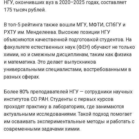
и математика. Это делает выпускников
универсальными специалистами, востребованными в
разных сферах.
Более 80% преподавателей НГУ — сотрудники научных
институтов СО РАН. Студенты с первых курсов
проходят практику в лабораториях, где занимаются
актуальными исследованиями. Такой подход помогает
им осваивать экспериментальные методы и работать с
Мы используем файлы cookie для корректной работы сайта,
современными задачами химии.
анализа посещаемости и улучшения качества сервиса. Для
аналитики применяются сервисы
Яндекс.Метрика
,
Mail.ru
и
Высокий уровень подготовки подтверждают
LiveInternet
. Продолжая пользоваться сайтом, вы
достижения студентов. В 2025 году на Международной
соглашаетесь с использованием файлов cookie.
олимпиаде по химии в Ашхабаде они завоевали две
Принять
золотые и две серебряные медали. Ежегодно студенты
НГУ становятся призёрами олимпиады «Я —
Подробнее
профессионал» по направлению «Химия».
Ранее в Новосибирске назвали
вузы
с самыми