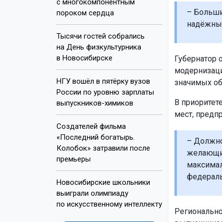
с многокомпонентным
– Больши
пороком сердца
надёжным
Тысячи гостей собрались
на День физкультурника
в Новосибирске
Губернатор о
модернизаци
НГУ вошёл в пятёрку вузов
значимых об
России по уровню зарплаты
В приоритет
выпускников-химиков
мест, предпр
Создателей фильма
«Последний богатырь.
– Должно
Колобок» затравили после
желающим
премьеры
максимал
федераль
Новосибирские школьники
выиграли олимпиаду
по искусственному интеллекту
Регионально