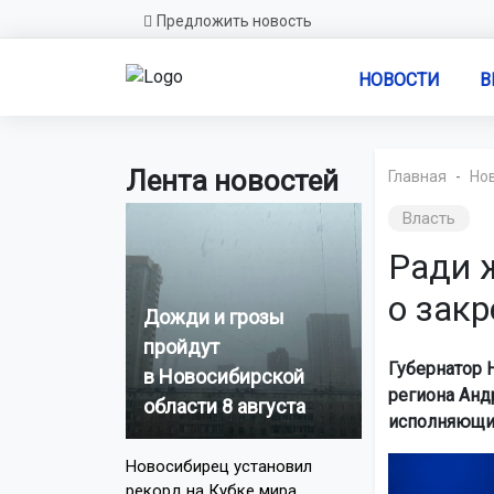
Предложить новость
НОВОСТИ
В
Лента новостей
Главная
Но
Власть
Ради ж
о зак
Дожди и грозы
пройдут
Губернатор 
в Новосибирской
региона Анд
области 8 августа
исполняющим
Новосибирец установил
рекорд на Кубке мира