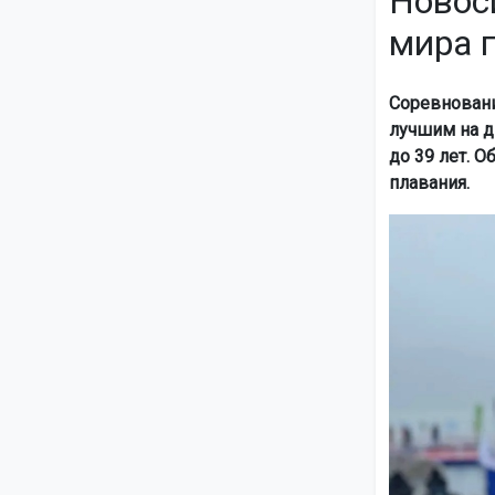
Новос
мира 
Соревновани
лучшим на д
до 39 лет. 
плавания.