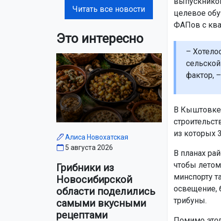
выпускников
Читать все новости
целевое обу
ФАПов с ква
Это интересно
– Хотело
сельской
фактор, –
В Кыштовке 
строительст
из которых 
Алиса Новохатская
5 августа 2026
В планах ра
чтобы летом
Грибники из
минспорту т
Новосибирской
освещение, 
области поделились
трибуны.
самыми вкусными
рецептами
Помимо этог