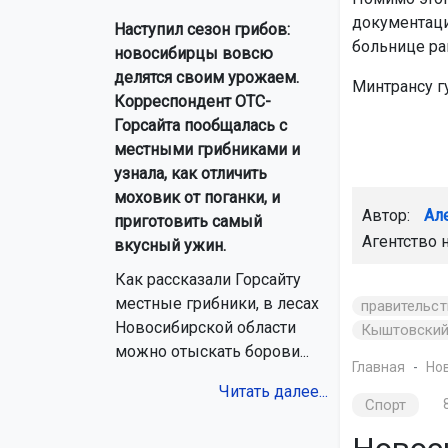
документаци
Наступил сезон грибов:
больнице ра
новосибирцы вовсю
делятся своим урожаем.
Минтрансу г
Корреспондент ОТС-
Горсайта пообщалась с
местными грибниками и
узнала, как отличить
моховик от поганки, и
Автор:
Ал
приготовить самый
Агентство 
вкусный ужин.
Как рассказали Горсайту
местные грибники, в лесах
правительс
Новосибирской области
Кыштовский
можно отыскать борови...
Главная
Но
Читать далее...
Спорт