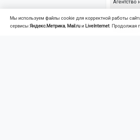
Агентство 
Мы используем файлы cookie для корректной работы сайта
Кубок мира
сервисы
Яндекс.Метрика
,
Mail.ru
и
LiveInternet
. Продолжая 
Новосибирс
Главная
Но
Общество
Новос
новог
Согласно пр
России, выхо