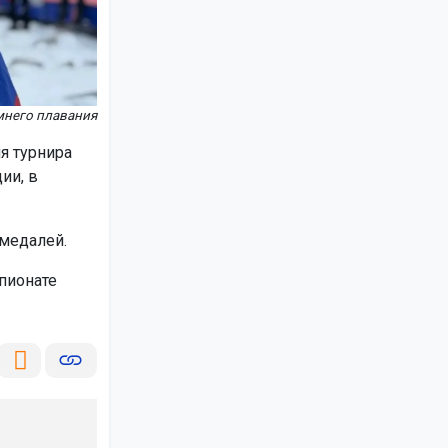
мнего плавания
я турнира
ии, в
медалей.
пионате