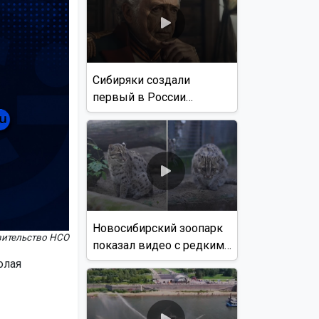
Сибиряки создали
первый в России
документальный фильм
с использованием ИИ
Новосибирский зоопарк
вительство НСО
показал видео с редким
виверровым котом
олая