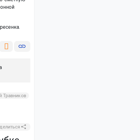
йонной
ресенка.
а
й Травников
делиться