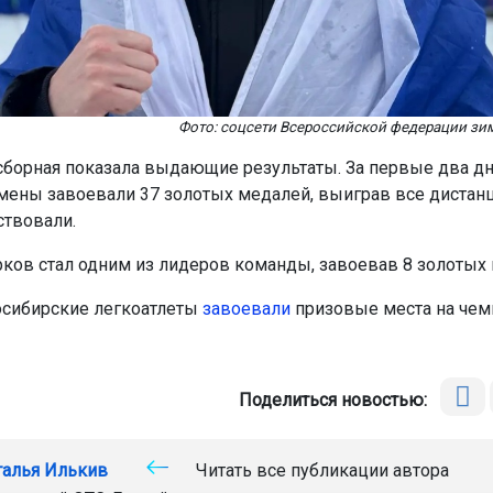
Фото: соцсети Всероссийской федерации зи
сборная показала выдающие результаты. За первые два дн
мены завоевали 37 золотых медалей, выиграв все дистанц
ствовали.
ков стал одним из лидеров команды, завоевав 8 золотых 
сибирские легкоатлеты
завоевали
призовые места на чем
Поделиться новостью:
талья Илькив
Читать все публикации автора