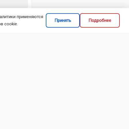
налитики применяются
Принять
Подробнее
в cookie.
делиться
нтрудом
года.