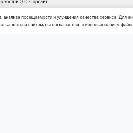
новостей
ОТС-Горсайт
, анализа посещаемости и улучшения качества сервиса. Для а
 по зимнему плаванию
Алексей Жарков
победа
рекорд
пользоваться сайтом, вы соглашаетесь с использованием файло
к
вости
Общество
8 августа 2026 - 16:05
По
ибирцев ждут 11-дневные
одние каникулы в 2027 году
оекту производственного календаря, опубликованному Ми
дные продлятся с 31 декабря 2026 года до 10 января 2027 