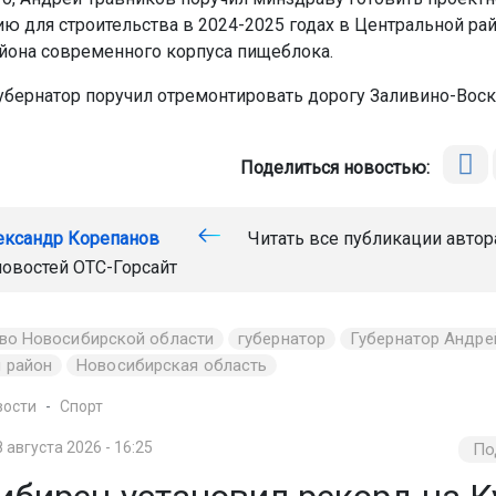
ю для строительства в 2024-2025 годах в Центральной ра
йона современного корпуса пищеблока.
убернатор поручил отремонтировать дорогу Заливино-Воск
Поделиться новостью:
ександр Корепанов
Читать все публикации автор
новостей
ОТС-Горсайт
тво Новосибирской области
губернатор
Губернатор Андре
 район
Новосибирская область
вости
Спорт
8 августа 2026 - 16:25
По