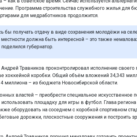
 – как в советское время. Сейчас используется альтернати
чение. Программа строительства служебного жилья для б
ртирами для медработников продолжится.
сь бы получать отдачу в виде сохранения молодёжи на сел
 местности должна быть интересной – это также немалов
 поделился губернатор.
Андрей Травников проконтролировал исполнение своего 
ве хоккейной коробки. Общий объём вложений 34,343 мил
34 миллиона – из бюджета Новосибирской области.
йонных властей – приобрести специальное искусственное п
 использовать площадку для игры в футбол. Глава региона
акже оборудовать на соседнем с коробкой спортивном ста
беговые дорожки, плоскостные сооружения и построить з
о, Андрей Травников поручил минздраву готовить проект