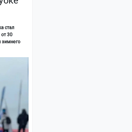
убке
а стал
 от 30
и зимнего