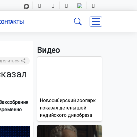
КОНТАКТЫ
Видео
делиться
сказал
Новосибирский зоопарк
Заксобрания
показал детёнышей
 временно
индийского дикобраза