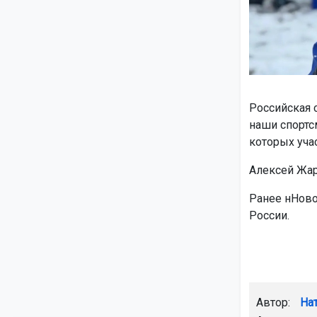
Российская 
наши спортс
которых уча
Алексей Жар
Ранее нНово
России.
Автор:
На