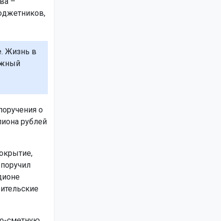
ва –
юджетников,
е. Жизнь в
ажный
поручения о
лиона рублей
окрытие,
 поручил
дионе
рительские
но-сметную