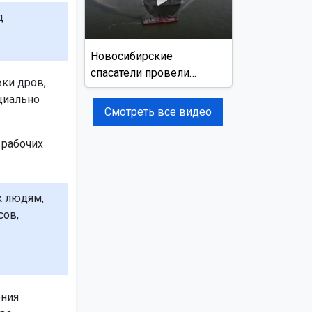
д
Новосибирские
спасатели провели
вки дров,
учения на реке Обь
циально
Смотреть все видео
 рабочих
к людям,
сов,
ения