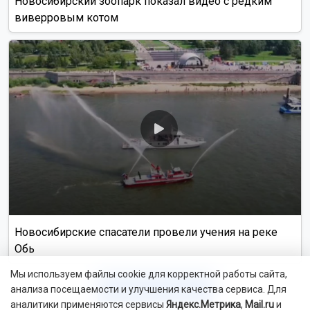
Вблизи пляжной зоны шопинг довольно скудный, так
что за чем-то интересным надо ехать вглубь острова. В
большом ТЦ «Ананас», куда Ланской заглянул из
любопытства, кроме китайской техники, покупать
нечего. А вот телефоны, колонки, планшеты местного
производства действительно можно приобрести в
разы дешевле, чем в России.
«Я брал с собой немного юаней, но скажу со всей
ответственностью: перед поездкой делать это вообще
не нужно. Установите приложение Alipay и переводите
деньги туда. Я вас уверяю, что даже у самого
захудалого торговца фруктами где-то на обочине
дороги вы сможете купить ананас через эту систему,
заказать такси, да и вообще все. Но хочется
предупредить: если у вас заканчиваются деньги,
позаботьтесь о денежном переводе из вашего банка
заранее, он может зависнуть часов на 8», —