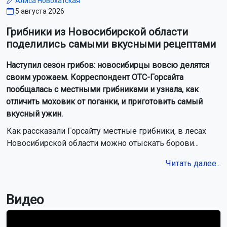
организовано. На обратном пути, конечно,
процедура была более тщательной, обыскивали
всех, включая детей. Но это было настолько
вежливо и культурно, что никого не смутило», —
рассказал Ланской.
Трансферы из аэропорта также не заняли много
времени. Однако Ланской предупредил:
новосибирские рейсы прилетают на Хайнань ночью, и
потому следует заранее оплатить лишнюю ночь, иначе
придется ждать заселения до 12 дня. Качество отелей
на острове тоже держит высокую планку, но это
объясняется просто: большая часть отелей – новые,
ведь раньше остров был военной базой, и только
после того, как Хайнань решили сделать центром
туризма, здесь построили множество отелей разной
степени звездности. В этом отношении Хайнань в разы
превосходит как Таиланд, так и Вьетнам, где отели в 4