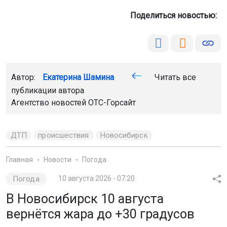
Автор:
Екатерина Шамина
Читать все
публикации автора
Агентство новостей
ОТС-Горсайт
ДТП
происшествия
Новосибирск
Главная
Новости
Погода
Погода
10 августа 2026 - 07:20
В Новосибирск 10 августа
вернётся жара до +30 градусов
В городе ожидается переменная облачность, осадков
не прогнозируют. Ночью возможен северо-западный
ветер со скоростью 2–7 м/с. Такой прогноз составили
синоптики Западно-Сибирского УГМС.