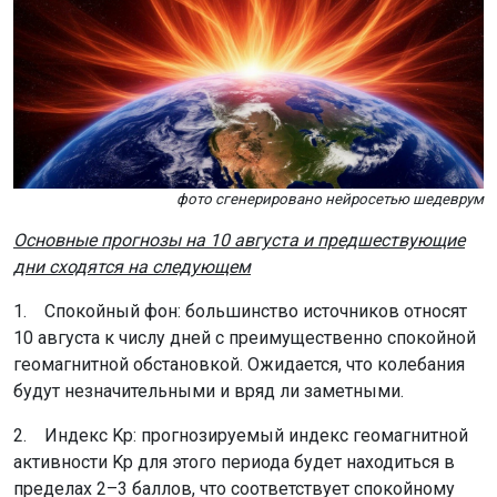
фото сгенерировано нейросетью шедеврум
Основные прогнозы на 10 августа и предшествующие
дни сходятся на следующем
1. Спокойный фон: большинство источников относят
10 августа к числу дней с преимущественно спокойной
геомагнитной обстановкой. Ожидается, что колебания
будут незначительными и вряд ли заметными.
2. Индекс Kp: прогнозируемый индекс геомагнитной
активности Kp для этого периода будет находиться в
пределах 2–3 баллов, что соответствует спокойному
или слабо возмущенному состоянию. Начало магнитной
бури (уровень G1) начинается с Kp=5.
Причина возмущений
Согласно расчётам российских астрофизиков, в