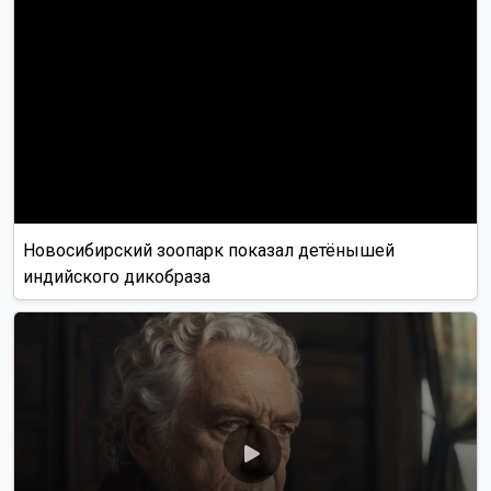
звезды часто не дотягивают даже до двух. Еда на
завтраках в китайских отелях ориентирована на
европейца, так что никаких экзотических блюд не
подавали.
«Развлекал разве что сам стол. Он был круглым
и вращался. Так было в нескольких ресторанах,
где я побывал. Мне все время вспоминалось
"Поле чудес", хотелось крикнуть: вращайте
барабан!» На одной из экскурсий был подобный
стол, он все время вертелся, народу было много,
я не успевал даже что-то положить на тарелку», —
рассказал Ланской.
Что до связи, писатель отметил: интернет в Китае
дорогой. Конечно, везде есть точки wi-fi, но что в них
толку, если ты не можешь воспользоваться
привычными мессенджерами и соцсетями?