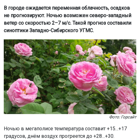
Фото: Горсайт
Ночью в мегаполисе температура составит +15…+17
градусов, днём воздух прогреется до +28…+30.
По области ночью прогнозируют +14…+19 градусов,
местами до +8…+13. Днём воздух прогреется до +27…
+32 градусов.
В отдельных районах области ночью возможны