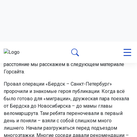
Забегая вперёд, скажем, что позже специалисты, глядя
на шины, которые пробежали от Бердска до Питера,
заявили: «Это обман, износ минимальный. Ты проехал
максимум от Бердска до Новосибирска». Но о
детальной подготовке к путешествию на столь дальнее
расстояние мы расскажем в следующем материале
Горсайта.
Провал операции «Бердск – Санкт-Петербург»
пророчили и знакомые героя публикации. Когда всё
было готово для «миграции», дружеская пара поехала
от Бердска до Новосибирска – до мамы главы
веломаршрута. Там ребята переночевали в первый
день и поняли – взяли с собой слишком много
лишнего. Начали разгружаться перед подъездом
многоэтажки. Многие соседи давали рекомендации –
что оставить, а что выкинуть. Образовался целый совет