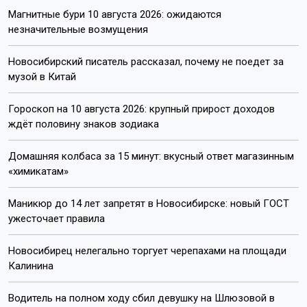
что не вывожу. Подумал: надо куда-то поехать. А
мне собраться недолго: рот закрыл, да поехал.
Выбрал Хайнань, после чего охотно рассказывал
коллегам и друзьям: морюшко все расставило по
своим местам, но больше за музой туда я не
поеду, не моё», — поделился Ланской.
Аэропорт, связь и отели