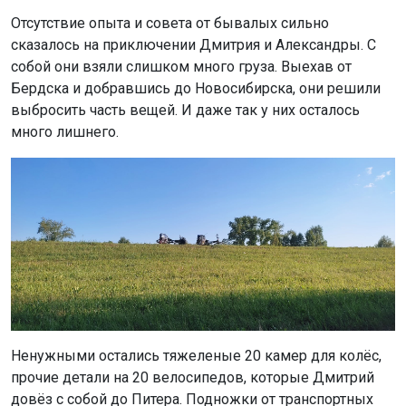
Ненужными остались тяжеленые 20 камер для колёс,
прочие детали на 20 велосипедов, которые Дмитрий
довёз с собой до Питера. Подножки от транспортных
средств тоже нужно было снять сразу, но от них
избавились только в пути. Они просто не держали
велосипеды. Лишним стали и шампуни. Нормально
помыться у пары от силы получилось раза три за два
месяца.
По итогу в баулах из основных вещей остались
походные котелки, кружки, плиточка – примус, баллоны
газовые-туристические, ножи. А также два паурбанка и
две складные солнечные панели, зиплоки, нейлоновые