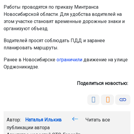
Автор:
Наталья Илькив
Читать все
публикации автора
Агентство новостей
ОТС-Горсайт
трасса Новосибирск-Ленинск-Кузнецкий
ограничение
движения
Новосибирская область
Главная
Новости
Закон
Закон
7 августа 2026 - 09:23
Начальника отдела полиции в
Новосибирске арестовали по делу
о взятке
Центральный районный суд заключил под стражу