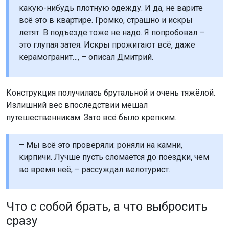
– Мы всё это проверяли: роняли на камни,
кирпичи. Лучше пусть сломается до поездки, чем
во время неё, – рассуждал велотурист.
Что с собой брать, а что выбросить
сразу
Отсутствие опыта и совета от бывалых сильно
сказалось на приключении Дмитрия и Александры. С
собой они взяли слишком много груза. Выехав от
Бердска и добравшись до Новосибирска, они решили
выбросить часть вещей. И даже так у них осталось
много лишнего.