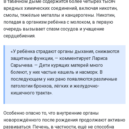
сердцебиения.
«У ребёнка страдают органы дыхания, снижаются
защитные функции, — комментирует Лариса
Сарычева. — Дети курящих матерей много
болеют, у них частые кашель и насморк. В
последующем у них рано появляются различные
патологии бронхов, лёгких и желудочно-
кишечного тракта».
Особенно опасно то, что внутренние органы
новорождённого после рождения продолжают активно
развиваться. Печень, в частности, ещё не способна
справляться с высокой токсической нагрузкой.
«Поэтому у ребёнка могут возникать всевозможные
симптомы интоксикации: рвота, тошнота, снижение
аппетита, — предупреждает специалист. — Кроме того, у
детей курящих матерей выше риск синдрома