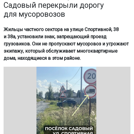
Фото: МАКС-канал АО "САХ"
Об этом сообщили в пресс-службе АО «САХ».
Причиной конфликта стало обновление дорожного
покрытия. Жители решили, что тяжёлая техника может
повредить новую дорогу. При этом мусоровозы,
которые вывозят отходы из частного сектора они
пропускают без препятствий.
Региональный оператор вынужден искать
альтернативный маршрут, но других подъездов к
контейнерной площадке многоквартирных домов нет.
Единственный возможный путь через лесополосу