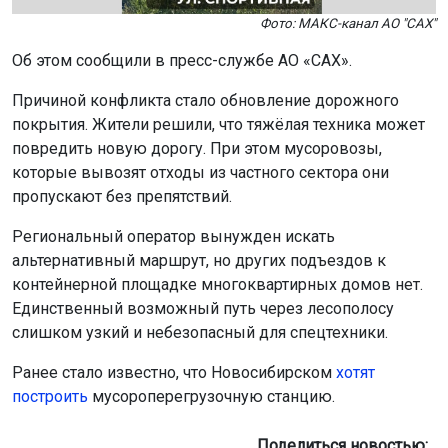
слишком узкий и небезопасный для спецтехники.
Ранее стало известно, что Новосибирском
хотят
построить
мусороперегрузочную станцию.
Поделиться новостью:
Автор:
Наталья Илькив
Читать все
публикации автора
Агентство новостей
ОТС-Горсайт
посёлок Садовый
АО "САХ"
Новосибирск
Главная
Новости
Авто
Авто
7 августа 2026 - 09:39