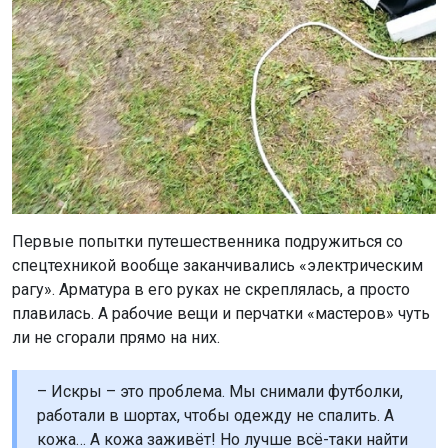
спецтехникой вообще заканчивались «электрическим
рагу». Арматура в его руках не скреплялась, а просто
плавилась. А рабочие вещи и перчатки «мастеров» чуть
ли не сгорали прямо на них.
– Искры – это проблема. Мы снимали футболки,
работали в шортах, чтобы одежду не спалить. А
кожа… А кожа заживёт! Но лучше всё-таки найти
какую-нибудь плотную одежду. И да, не варите
всё это в квартире. Громко, страшно и искры
летят. В подъезде тоже не надо. Я попробовал –
это глупая затея. Искры прожигают всё, даже
керамогранит…, – описал Дмитрий.
Конструкция получилась брутальной и очень тяжёлой.
Излишний вес впоследствии мешал
путешественникам. Зато всё было крепким.