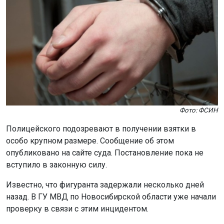
Известно, что фигуранта задержали несколько дней
назад. В ГУ МВД по Новосибирской области уже начали
проверку в связи с этим инцидентом.
Если вина полицейского будет доказана, в отношении
него примут необходимые меры.
Ранее начальника Западно-Сибирской железной
дороги
отправили
в СИЗО.
Поделиться новостью:
Автор:
Наталья Илькив
Читать все
публикации автора
Агентство новостей
ОТС-Горсайт