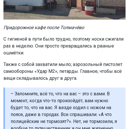
самообороны «Удар М2»; петарды. Главное, чтобы всё
вещи складывалось друг в друга.
– Запомните, всё то, что на вас – это с вами. В
момент, когда что-то произойдёт, вам нужно
будет то, что на вас. Я везде ходил с ножом на
поясе, даже в городах. Все спрашивали: «А что
полицейские не тормозят?». Нет, не тормозили, я
вообще то путешественник и он мне жизненно
необходим. Инструмент настолько стал частью
меня, что был со мной даже во снах. Его можно и
за тысячу рублей купить. Им консервные банки
открывать, да колбасу резать по большому счёту,
– посоветовал Дмитрий.
Подготовившись окончательно уже в Новосибирске,
группа выдвинулась в сторону Омска. О воинствующих
муравьях, водителях-камикадзе в пути до Санкт-