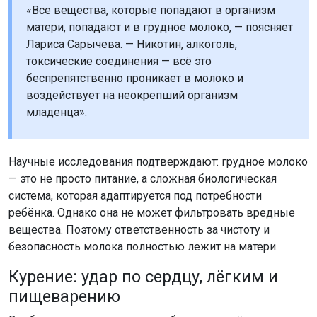
воздействует на неокрепший организм
младенца».
Научные исследования подтверждают: грудное молоко
— это не просто питание, а сложная биологическая
система, которая адаптируется под потребности
ребёнка. Однако она не может фильтровать вредные
вещества. Поэтому ответственность за чистоту и
безопасность молока полностью лежит на матери.
Курение: удар по сердцу, лёгким и
пищеварению
В табачном дыме содержится более четырёх тысяч
вредных химических соединений, включая никотин,
смолы, тяжёлые металлы и канцерогены. Никотин,
попадая в организм ребёнка с молоком, в первую
очередь вызывает спазм сосудов и учащение