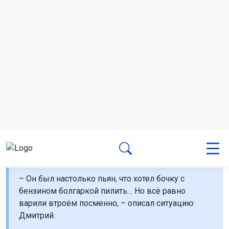
но только в теории, а третий всё умел, но настолько
часто прикладывался к бутылке, что надеяться на него
было бесполезно.
– Он был настолько пьян, что хотел бочку с
бензином болгаркой пилить… Но всё равно
варили втроём посменно, – описал ситуацию
Дмитрий.
Делать что-то с лёту оказалось глупо. Парни
«наступали» на грабли. Так, один раз у Дмитрия «залип»
электрод. От страха он его дёрнул и электродуга
сцепилась с тросом тормоза. Щелчок. Тот тут же
оплавился и оборвался.