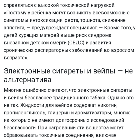
внезапной детской смерти (СВДС) и развития
хронических респираторных заболеваний во взрослом
возрасте».
Электронные сигареты и вейпы — не
альтернатива
Многие ошибочно считают, что электронные сигареты
и вейпы безопаснее традиционного табака. Однако это
не так. Жидкости для вейпов содержат никотин,
пропиленгликоль, глицерин и ароматизаторы, многие
из которых не имеют долгосрочных исследований
безопасности. При нагревании эти вещества могут
образовывать токсичные соединения, включая
формальдегид.
«Вейпы не являются безопасной альтернативой, —
подчёркивает Лариса Сарычева. — Они также
содержат никотин и другие вредные вещества,