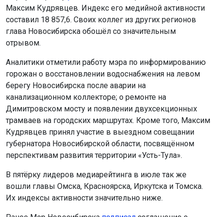
В пятёрку лидеров медиарейтинга в июле так же
вошли главы Омска, Красноярска, Иркутска и Томска.
Их индексы активности значительно ниже.
Ранее Мэр Новосибирска
подписал
соглашение о
сотрудничестве с Омском.
Поделиться новостью:
Автор:
Наталья Илькив
Читать все
публикации автора
Агентство новостей
ОТС-Горсайт
медиарейтинг
мэр Кудрявцев
Новосибирск