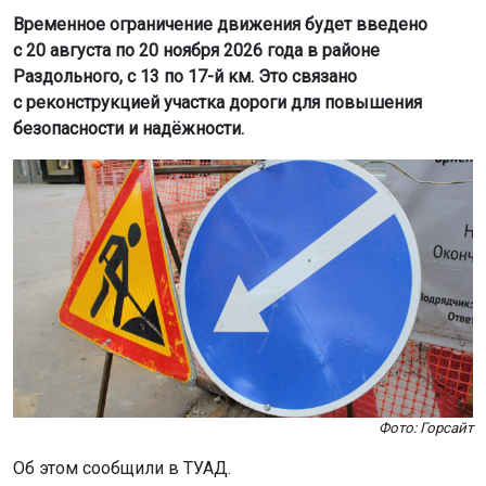
Фото: Горсайт
Об этом сообщили в ТУАД.
Работы проводятся по приказу Минтранса
Новосибирской области. Для удобства водителей на
этом участке становят временные дорожные знаки и
организуют объезд.
Водителей просят соблюдать ПДД и заранее
планировать маршруты.
Ранее в Новосибирске
ограничили
движение на улице
Орджоникидзе.
Поделиться новостью: