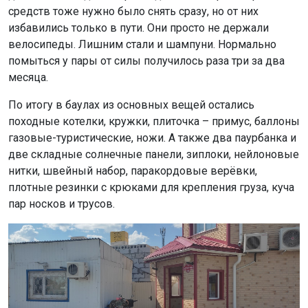
нитки, швейный набор, паракордовые верёвки,
плотные резинки с крюками для крепления груза, куча
пар носков и трусов.
Придорожное кафе после Толмачёво
С гигиеной в пути было трудно, поэтому носки сжигали
раз в неделю. Они просто превращались в рваные
ошмётки.
Также с собой захватили мыло; аэрозольный пистолет