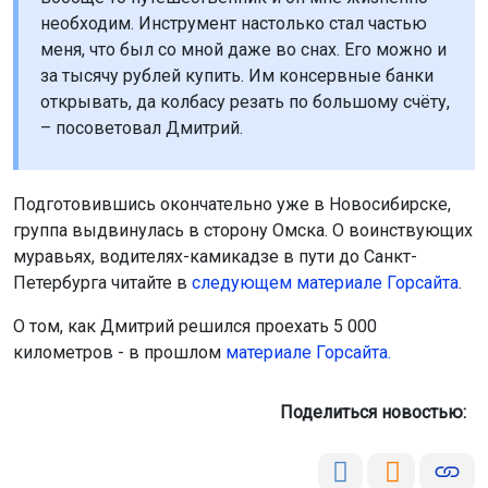
Петербурга читайте в
следующем материале Горсайта
.
О том, как Дмитрий решился проехать 5 000
километров - в прошлом
материале Горсайта.
Поделиться новостью:
Автор:
Александр Корепанов
Читать все
публикации автора
Агентство новостей
ОТС-Горсайт
история
велосипеды
Бердск
Санкт-Петербург
Россия
путешествия
Новосибирск
Новосибирская
область