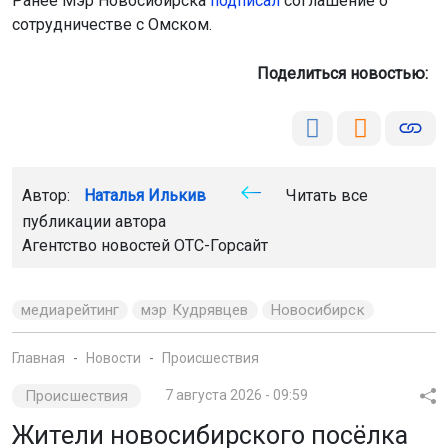
Главная
Новости
Происшествия
Происшествия
7 августа 2026 - 09:59
Жители новосибирского посёлка
Садовый перекрыли дорогу
для мусоровозов
Жильцы частного сектора на улице Спортивной, 38
и 38а, установили знак, запрещающий проезд
грузовиков. Они не пропускают мусоровоз и угрожают
экипажу, который обслуживает многоквартирные
дома, находящиеся в этом районе.