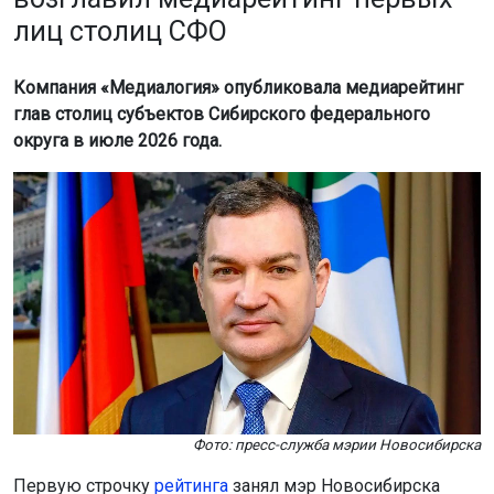
Фото: пресс-служба мэрии Новосибирска
Первую строчку
рейтинга
занял мэр Новосибирска
Максим Кудрявцев. Индекс его медийной активности
составил 18 857,6. Своих коллег из других регионов
глава Новосибирска обошёл со значительным
отрывом.
Аналитики отметили работу мэра по информированию
горожан о восстановлении водоснабжения на левом
берегу Новосибирска после аварии на
канализационном коллекторе; о ремонте на
Димитровском мосту и появлении двухсекционных
трамваев на городских маршрутах. Кроме того, Максим
Кудрявцев принял участие в выездном совещании
губернатора Новосибирской области, посвящённом
перспективам развития территории «Усть-Тула».