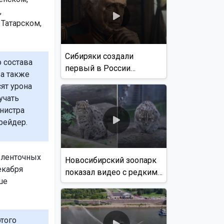
,
Татарском,
Сибиряки создали
 состава
первый в России
а также
документальный фильм
ят урона
с использованием ИИ
учать
инистра
рейдер.
и ленточных
Новосибирский зоопарк
екабря
показал видео с редким
ше
виверровым котом
того