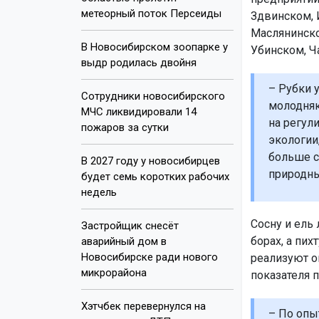
метеорный поток Персеиды
Здвинском, 
Маслянинско
В Новосибирском зоопарке у
Убинском, Ч
выдр родилась двойня
– Рубки 
Сотрудники новосибирского
молодняк
МЧС ликвидировали 14
на регул
пожаров за сутки
экологии
больше с
В 2027 году у новосибирцев
природны
будет семь коротких рабочих
недель
Сосну и ель 
Застройщик снесёт
борах, а пих
аварийный дом в
Новосибирске ради нового
реализуют о
микрорайона
показателя 
Хэтчбек перевернулся на
– По опы