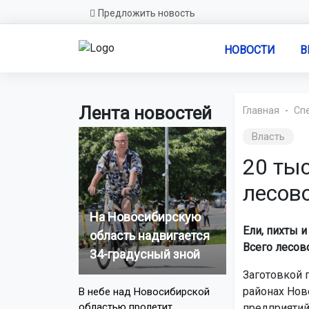
Предложить новость
НОВОСТИ
В
Лента новостей
Главная
Сп
Власть
20 ты
лесов
На Новосибирскую
Ели, пихты и
область надвигается
Всего лесов
34-градусный зной
Заготовкой 
районах Нов
В небе над Новосибирской
областью пролетит
предприятий