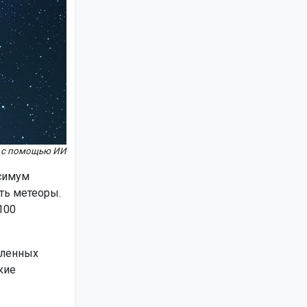
но с помощью ИИ
ксимум
ть метеоры.
100
вленных
кие