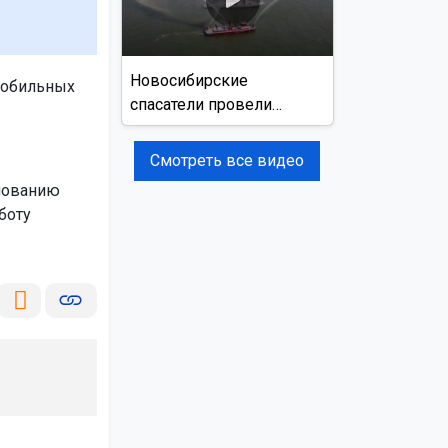
Новосибирские
 мобильных
спасатели провели
учения на реке Обь
Смотреть все видео
днованию
боту