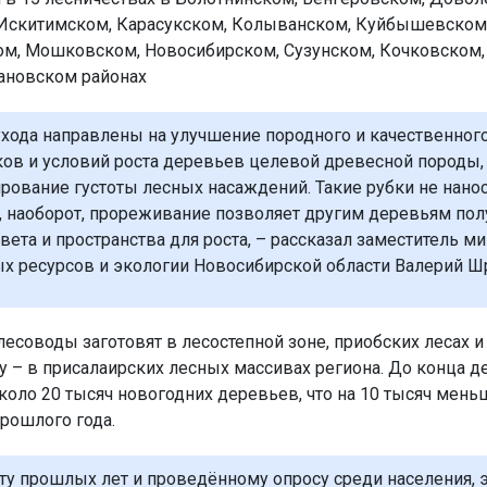
Искитимском, Карасукском, Колыванском, Куйбышевском
м, Мошковском, Новосибирском, Сузунском, Кочковском, 
ановском районах
ухода направлены на улучшение породного и качественного
ов и условий роста деревьев целевой древесной породы, 
ирование густоты лесных насаждений. Такие рубки не нанос
, наоборот, прореживание позволяет другим деревьям пол
вета и пространства для роста, – рассказал заместитель м
х ресурсов и экологии Новосибирской области Валерий Ш
лесоводы заготовят в лесостепной зоне, приобских лесах 
ту – в присалаирских лесных массивах региона. До конца д
коло 20 тысяч новогодних деревьев, что на 10 тысяч мень
прошлого года.
ту прошлых лет и проведённому опросу среди населения, э