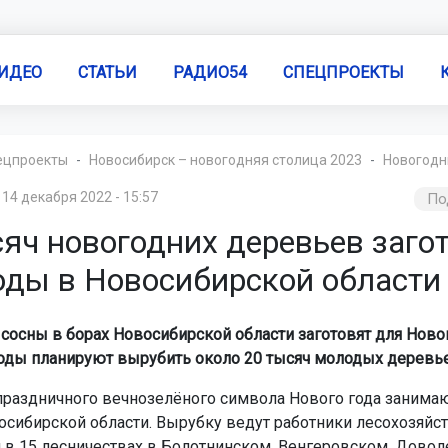
ИДЕО
СТАТЬИ
РАДИО54
СПЕЦПРОЕКТЫ
ецпроекты
Новосибирск – новогодняя столица 2023
Новогодн
14 декабря 2022 - 15:57
По
сяч новогодних деревьев заго
оды в Новосибирской области
 сосны в борах Новосибирской области заготовят для Новог
оды планируют вырубить около 20 тысяч молодых деревье
праздничного вечнозелёного символа Нового года занимаю
осибирской области. Вырубку ведут работники лесохозяйс
 в 15 лесничествах в Болотнинском, Венгеровском, Довол