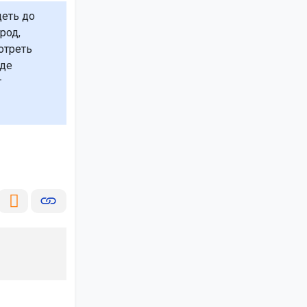
деть до
род,
отреть
где
т