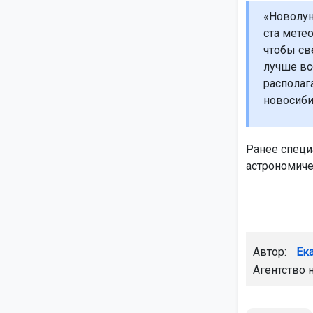
«Новолун
ста мете
чтобы св
лучше вс
располаг
новосиби
Ранее специ
астрономиче
Автор:
Ек
Агентство 