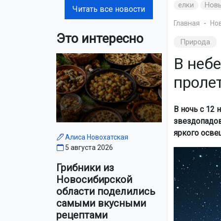
елки
Нов
Читать все новости
Главная
Но
Это интересно
Природа
В неб
проле
В ночь с 12 
звездопадов
яркого осве
Алиса Новохатская
5 августа 2026
Грибники из
Новосибирской
области поделились
самыми вкусными
рецептами