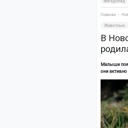
звездопад
Главная
Но
Животные
В Нов
родил
Малыши появ
они активно