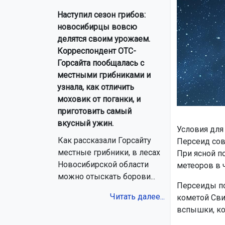
Наступил сезон грибов:
новосибирцы вовсю
делятся своим урожаем.
Корреспондент ОТС-
Горсайта пообщалась с
местными грибниками и
узнала, как отличить
моховик от поганки, и
приготовить самый
вкусный ужин.
Условия для
Как рассказали Горсайту
Персеид сов
местные грибники, в лесах
При ясной п
Новосибирской области
метеоров в ч
можно отыскать борови...
Персеиды по
Читать далее...
кометой Сви
вспышки, ко