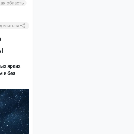
ая область
делиться
ю
ы
мых ярких
м и без