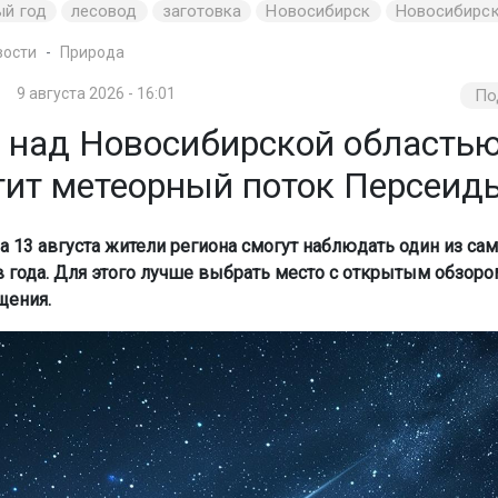
ый год
лесовод
заготовка
Новосибирск
Новосибирск
вости
Природа
9 августа 2026 - 16:01
По
е над Новосибирской область
тит метеорный поток Персеид
на 13 августа жители региона смогут наблюдать один из са
 года. Для этого лучше выбрать место с открытым обзоро
щения.