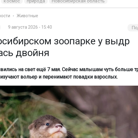
космос
природа
Новосибирская область
вости
Животные
9 августа 2026 - 15:40
По
осибирском зоопарке у выдр
ась двойня
ились на свет ещё 7 мая. Сейчас малышам чуть больше т
 изучают вольер и перенимают повадки взрослых.