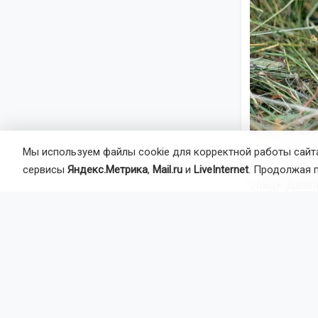
Мы используем файлы cookie для корректной работы сайта
Первое врем
сервисы
Яндекс.Метрика
,
Mail.ru
и
LiveInternet
. Продолжая 
улицу. Детё
процедуры.
По словам з
них предпоч
чаще следуе
Родители вн
отец сразу 