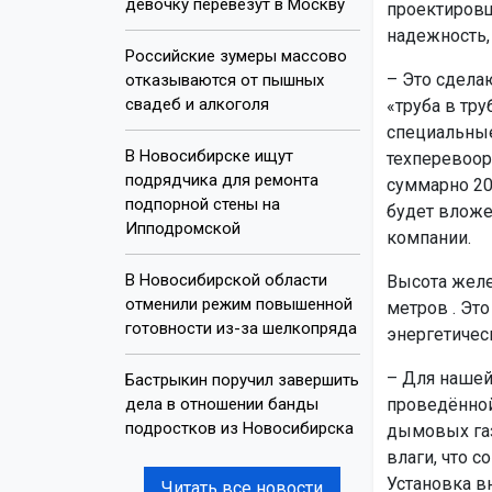
девочку перевезут в Москву
проектировщ
надежность,
Российские зумеры массово
– Это сдела
отказываются от пышных
свадеб и алкоголя
«труба в тр
специальные
В Новосибирске ищут
техперевоор
подрядчика для ремонта
суммарно 20
подпорной стены на
будет вложе
Ипподромской
компании.
В Новосибирской области
Высота желе
отменили режим повышенной
метров . Это
готовности из-за шелкопряда
энергетичес
– Для нашей
Бастрыкин поручил завершить
дела в отношении банды
проведённой
подростков из Новосибирска
дымовых га
влаги, что 
Установка в
Читать все новости