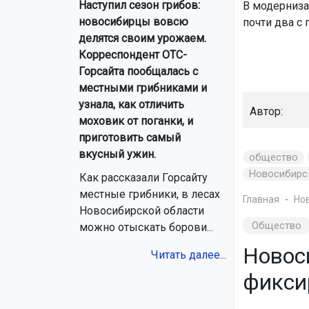
Наступил сезон грибов:
В модерниза
новосибирцы вовсю
почти два с
делятся своим урожаем.
Корреспондент ОТС-
Горсайта пообщалась с
местными грибниками и
узнала, как отличить
Автор:
моховик от поганки, и
приготовить самый
вкусный ужин.
общество
Новосибирс
Как рассказали Горсайту
местные грибники, в лесах
Главная
Но
Новосибирской области
Общество
можно отыскать борови...
Новос
Читать далее...
фикси