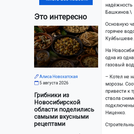
надёжность 
Башкинов.\
Это интересно
Основную ча
горячее вод
Куйбышеве.
На Новосиби
одна из одн
газовый вод
– Котел не 
Алиса Новохатская
5 августа 2026
морозы. Соо
привести к 
Грибники из
ствола сниме
Новосибирской
подключены 
области поделились
Ниценко.
самыми вкусными
рецептами
Строительны