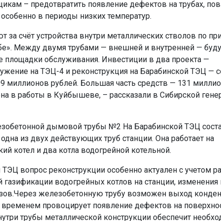
икам – предотвратить появление дефектов на трубах, пов
 особенно в периоды низких температур.
ют за счёт устройства внутри металлических стволов по пр
убе». Между двумя трубами — внешней и внутренней — буд
 площадки обслуживания. Инвестиции в два проекта —
ужение на ТЭЦ-4 и реконструкция на Барабинской ТЭЦ — с
9 миллионов рублей. Большая часть средств — 131 миллио
на в работы в Куйбышеве, – рассказали в Сибирской ген
зобетонной дымовой трубы №2 На Барабинской ТЭЦ соста
 одна из двух действующих труб станции. Она работает на
кий котел и два котла водогрейной котельной.
 ТЭЦ вопрос реконструкции особенно актуален с учетом р
 газификации водогрейных котлов на станции, изменения
зов.Через железобетонную трубу возможен выход конде
со временем провоцирует появление дефектов на поверхнос
нутри трубы металлической конструкции обеспечит необх