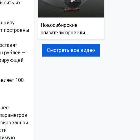
ысить их
инципу
Новосибирские
ут построены
спасатели провели
учения на реке Обь
оставят
Смотреть все видео
н рублей —
ерирующей
вляет 100
анее
 параметров
нсированной
ти.
одимую