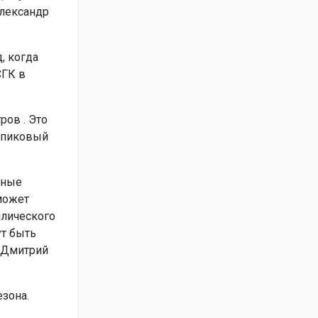
Александр
, когда
СГК в
ов . Это
н пиковый
ьные
может
ллического
ут быть
 Дмитрий
зона.