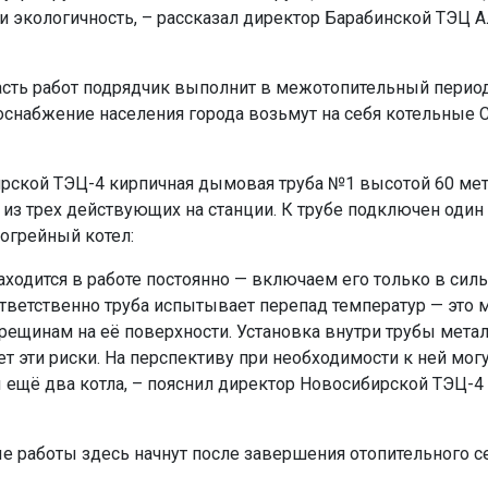
и экологичность, – рассказал директор Барабинской ТЭЦ 
сть работ подрядчик выполнит в межотопительный период
оснабжение населения города возьмут на себя котельные 
рской ТЭЦ-4 кирпичная дымовая труба №1 высотой 60 метр
а из трех действующих на станции. К трубе подключен оди
огрейный котел:
находится в работе постоянно — включаем его только в сил
тветственно труба испытывает перепад температур — это 
трещинам на её поверхности. Установка внутри трубы мета
т эти риски. На перспективу при необходимости к ней мог
ещё два котла, – пояснил директор Новосибирской ТЭЦ-4
е работы здесь начнут после завершения отопительного се