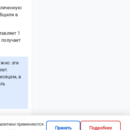
величенную
общили в
тавляет 1
о получает
жно: эти
лет.
есяцем, в
ель
енты, пенсия
налитики применяются
с
Принять
Подробнее