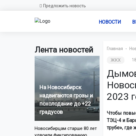
Предложить новость
НОВОСТИ
В
Лента новостей
Главная
Но
ЖКХ
18
Дымов
Новос
На Новосибирск
2023 г
надвигаются грозы и
похолодание до +22
градусов
Чтобы повыс
ТЭЦ-4 и Бар
трубе», где
Новосибирцам старше 80 лет
удвоили фиксированную