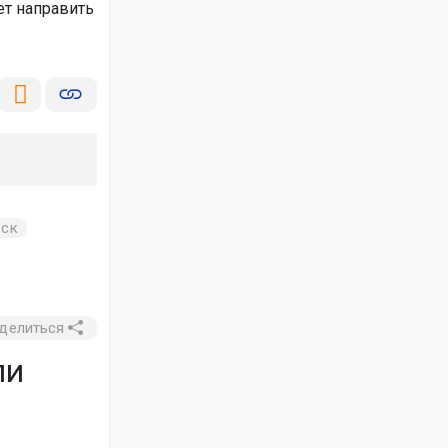
ет направить
рск
делиться
ли