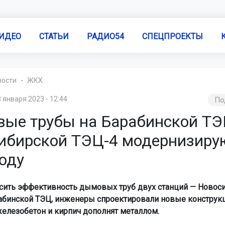
ИДЕО
СТАТЬИ
РАДИО54
СПЕЦПРОЕКТЫ
вости
ЖКХ
 января 2023 - 12:44
По
ые трубы на Барабинской ТЭ
ибирской ТЭЦ-4 модернизиру
оду
ить эффективность дымовых труб двух станций — Новос
абинской ТЭЦ, инженеры спроектировали новые конструкц
 железобетон и кирпич дополнят металлом.