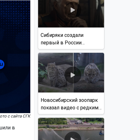
Сибиряки создали
первый в России
документальный фильм
с использованием ИИ
Новосибирский зоопарк
показал видео с редким
виверровым котом
ото с сайта СГК
шили в