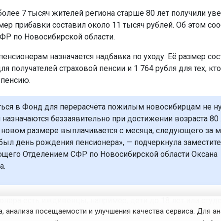
 более 7 тысяч жителей региона старше 80 лет получили у
мер прибавки составил около 11 тысяч рублей. Об этом со
ФР по Новосибирской области.
пенсионерам назначается надбавка по уходу. Её размер сос
ля получателей страховой пенсии и 1 764 рубля для тех, кт
 пенсию.
ься в Фонд для перерасчёта пожилым новосибирцам не ну
 назначаются беззаявительно при достижении возраста 80 
 новом размере выплачивается с месяца, следующего за м
был день рождения пенсионера», — подчеркнула заместит
щего Отделением СФР по Новосибирской области Оксана
а.
онера есть иждивенцы, например, дети до 18 лет или студ
, анализа посещаемости и улучшения качества сервиса. Для а
ся. Для этого нужно обратиться в клиентскую службу СФР 