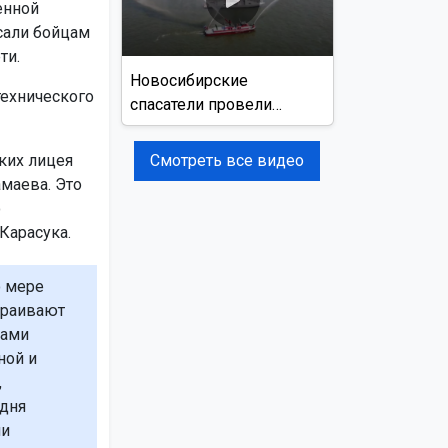
енной
сали бойцам
ти.
Новосибирские
технического
спасатели провели
учения на реке Обь
ких лицея
Смотреть все видео
маева. Это
о
Карасука.
о мере
траивают
вами
ной и
,
одня
ми