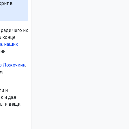
орит в
ради чего их
в конце
 в наших
щин
р Ложечкин
,
из
ли и
к и две
ы и вещи.