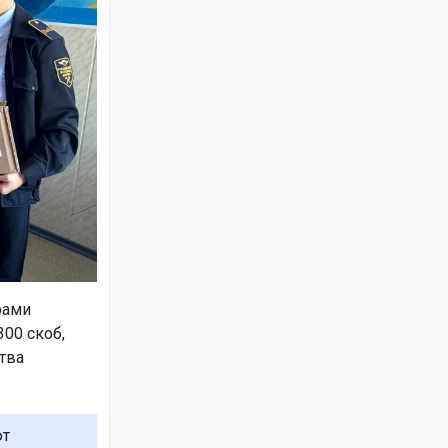
рами
300 скоб,
тва
ют