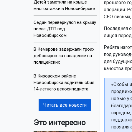
Детей заметили на крыше
прошлого го
многоэтажки в Новосибирске
операции. Р
СВО письма,
Седан перевернулся на крышу
Последняя о
после ДТП под
Новосибирском
лицея перед
Ребята изго
В Кемерове задержали троих
под руковод
дебоширов за нападение на
для будущих
полицейских
качества пр
В Кировском районе
Новосибирска водитель сбил
«Скобы и
14-летнего велосипедиста
продвиже
новые ук
Читать все новости
благодар
народом,
поддержи
Это интересно
проявляю