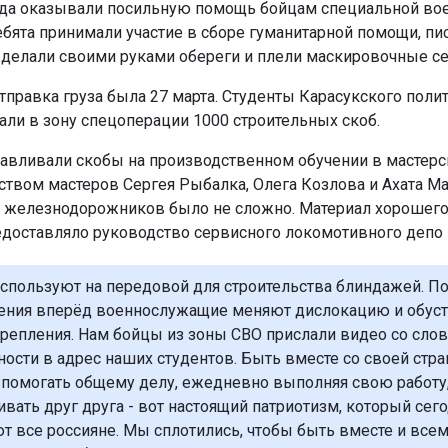
да оказывали посильную помощь бойцам специальной во
ебята принимали участие в сборе гуманитарной помощи, пи
 делали своими руками обереги и плели маскировочные се
тправка груза была 27 марта. Студенты Карасукского поли
али в зону спецоперации 1000 строительных скоб.
тавливали скобы на производственном обучении в мастерс
ством мастеров Сергея Рыбалка, Олега Козлова и Ахата Ма
 железнодорожников было не сложно. Материал хорошег
едоставляло руководство сервисного локомотивного депо 
спользуют на передовой для строительства блиндажей. П
ния вперёд военнослужащие меняют дислокацию и обус
репления. Нам бойцы из зоны СВО прислали видео со сло
ности в адрес наших студентов. Быть вместе со своей стра
 помогать общему делу, ежедневно выполняя свою работу
вать друг друга - вот настоящий патриотизм, который сег
т все россияне. Мы сплотились, чтобы быть вместе и все