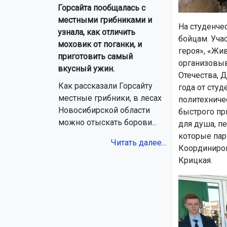
Горсайта пообщалась с
местными грибниками и
На студенче
узнала, как отличить
бойцам. Уча
моховик от поганки, и
героя», «Жи
приготовить самый
организовыв
вкусный ужин.
Отечества, 
Как рассказали Горсайту
года от студ
местные грибники, в лесах
политехниче
Новосибирской области
быстрого при
можно отыскать борови...
для душа, пе
которые пар
Читать далее...
Координиров
Крицкая.