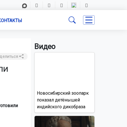
КОНТАКТЫ
Видео
делиться
ли
Новосибирский зоопарк
показал детёнышей
готовили
индийского дикобраза