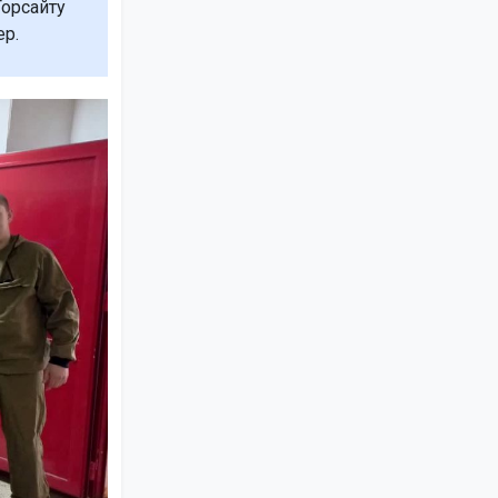
орсайту
ер.