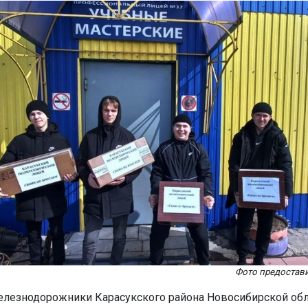
Фото предостави
лезнодорожники Карасукского района Новосибирской обл