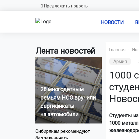
Предложить новость
НОВОСТИ
В
Лента новостей
Главная
Но
Армия
1000 
студе
28 многодетным
Новос
семьям НСО вручили
сертификаты
на автомобили
Студенты из
1000 металл
железнодоро
Сибирякам рекомендуют
бездельничать