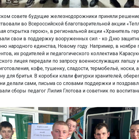
ском совете будущие железнодорожники приняли решение
ствовали во Всероссийской благотворительной акции «Теп
вая открытка герою», в региональной акции «Хранитель гер
али свои в поддержку вооруженных сил - ко Дню защитн
Дню народного единства, Новому году. Например, в ноябре
ентов, их родителей и педагогического коллектива Карасук
ского лицея передали по запросу военнослужащих лапшу 
готовления, кофе, тушенку, сладости, термобельё, носки, а
ну для бритья. В коробки клали фигурки хранителей, оберег
ни делали сами, письма со словами поддержки и поздравл
али сборы педагог Лилия Глотова и советник по воспитан