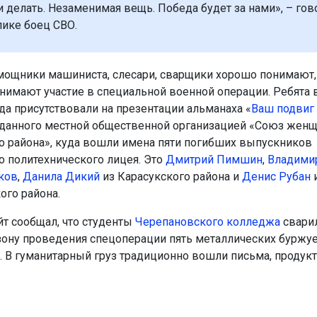
 делать. Незаменимая вещь. Победа будет за нами», – гов
ике боец СВО.
ощники машиниста, слесари, сварщики хорошо понимают, 
нимают участие в специальной военной операции. Ребята 
да присутствовали на презентации альманаха «
Ваш подвиг
зданного местной общественной организацией «Союз жен
о района», куда вошли имена пяти погибших выпускников
о политехнического лицея. Это
Дмитрий Пимшин
,
Владими
ков
,
Данила Дикий
из Карасукского района и
Денис Рубан
ого района.
йт сообщал, что студенты
Черепановского колледжа
свари
зону проведения спецоперации пять металлических буржуе
. В гуманитарный груз традиционно вошли письма, продукт