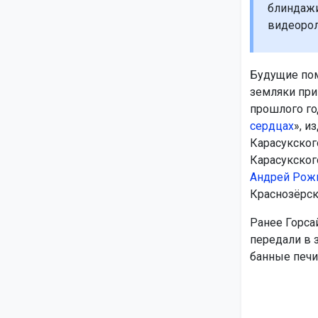
блиндажи
видеорол
Будущие пом
земляки при
прошлого го
сердцах
», и
Карасукског
Карасукског
Андрей Рож
Краснозёрск
Ранее Горса
передали в 
банные печи