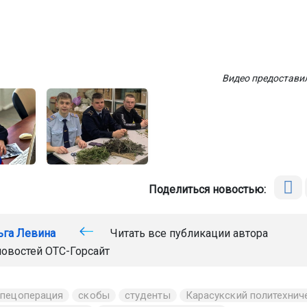
Видео предостави
Поделиться новостью:
ьга Левина
Читать все публикации автора
новостей
ОТС-Горсайт
спецоперация
скобы
студенты
Карасукский политехнич