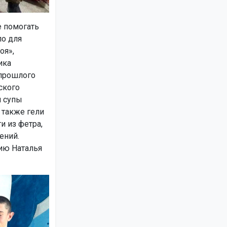
 помогать
ло для
оя»,
ика
 прошлого
ского
и супы
 также гели
и из фетра,
ений.
ию Наталья