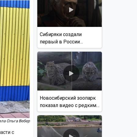
Сибиряки создали
первый в России
документальный фильм
с использованием ИИ
Новосибирский зоопарк
показал видео с редким
виверровым котом
ла Ольга Вебер
асти с