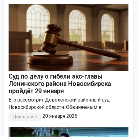
Суд по делу о гибели экс-главы
Ленинского района Новосибирска
пройдёт 29 января
Его рассмотрит Доволенский районный суд
Новосибирской области. Обвиняемым в
непредумышленном убийстве Александра Гриба
20 января 2026
Довольное
выступает житель Ордынки.