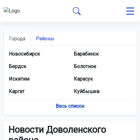
Города
Районы
Новосибирск
Барабинск
Бердск
Болотное
Искитим
Карасук
Каргат
Куйбышев
Купино
Обь
Весь список
Татарск
Тогучин
Новости Доволенского
Черепаново
Чулым