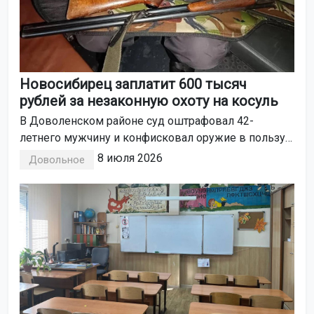
Новосибирец заплатит 600 тысяч
рублей за незаконную охоту на косуль
В Доволенском районе суд оштрафовал 42-
летнего мужчину и конфисковал оружие в пользу
государства. Об этом сообщили в областной
8 июля 2026
Довольное
прокуратуре.