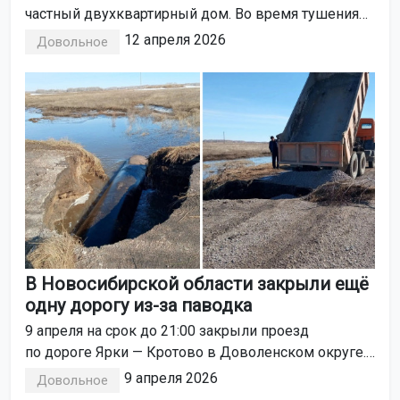
частный двухквартирный дом. Во время тушения
огня спасатели обнаружили тело.
12 апреля 2026
Довольное
В Новосибирской области закрыли ещё
одну дорогу из-за паводка
9 апреля на срок до 21:00 закрыли проезд
по дороге Ярки — Кротово в Доволенском округе.
Талые воды повредили дорожное полотно
9 апреля 2026
Довольное
и водопропускную трубу.