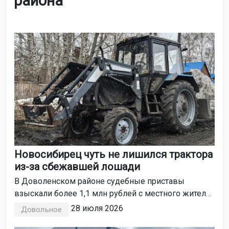
района
Новосибирец чуть не лишился трактора
из-за сбежавшей лошади
В Доволенском районе судебные приставы
взыскали более 1,1 млн рублей с местного жителя
за ущерб, причинённый ДТП. Причиной аварии
28 июля 2026
Довольное
стала лошадь, оставленная без присмотра. Об этом