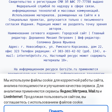
Свидетельство о регистрации СМИ ЭЛ №ФС 77-77788 выдано
Федеральной службой по надзору в сфере связи,
информационных технологий и массовых коммуникаций.
Использование материалов, размещенных на Сайте и в
Специальных проектах, допускается только с письменного
согласия Издания. Редакция может не разделять точку зрения
авторов.
Наименование сетевого издания: Городской сайт | Главный
редактор: Дорошенко Михаил Петрович | Шеф-редактор:
Соломина Диана Юрьевна
Адрес: г. Новосибирск, ул. Римского-Корсакова, дом 22,
офис 323 Телефон редакции: +7 383-303-42-92 (доб. 134), e-
mail: internet@otstv.ru, Настоящий ресурс может содержать
материалы 18+.
На информационном ресурсе Gorsite.ru применяются
рекомендательные технологии - информационные технологии
предоставления информации на основе сбора, систематизации
Мы используем файлы cookie для корректной работы сайта,
и анализа сведений, относящихся к предпочтениям
анализа посещаемости и улучшения качества сервиса. Для
пользователей сети «Интернет», находящихся на территории
аналитики применяются сервисы
Яндекс.Метрика
,
Mail.ru
и
Российской Федерации.
Подробнее.
LiveInternet
. Продолжая пользоваться сайтом, вы
соглашаетесь с использованием файлов cookie.
Принять