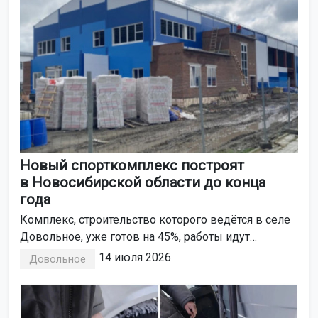
сообщили в пресс-службе регионального ГУФССП
России.
Новый спорткомплекс построят
в Новосибирской области до конца
года
Комплекс, строительство которого ведётся в селе
Довольное, уже готов на 45%, работы идут
по графику. Объект возводят в рамках
14 июля 2026
Довольное
федеральной программы «Развитие физической
культуры и спорта».