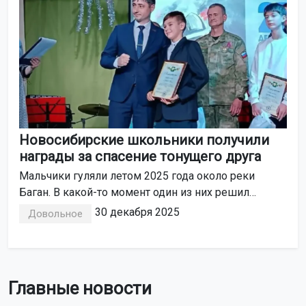
Новосибирские школьники получили
награды за спасение тонущего друга
Мальчики гуляли летом 2025 года около реки
Баган. В какой-то момент один из них решил
искупаться в водоёме, но заплыл слишком далеко
30 декабря 2025
Довольное
и запутался в рыболовной сети. Стоящие у берега
товарищи бросились ему на помощь.
Главные новости