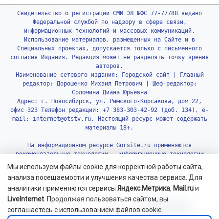
Свидетельство о регистрации СМИ ЭЛ №ФС 77-77788 выдано
Федеральной службой по надзору в сфере связи,
информационных технологий и массовых коммуникаций.
Использование материалов, размещенных на Сайте и в
Специальных проектах, допускается только с письменного
согласия Издания. Редакция может не разделять точку зрения
авторов.
Наименование сетевого издания: Городской сайт | Главный
редактор: Дорошенко Михаил Петрович | Шеф-редактор:
Соломина Диана Юрьевна
Адрес: г. Новосибирск, ул. Римского-Корсакова, дом 22,
офис 323 Телефон редакции: +7 383-303-42-92 (доб. 134), e-
mail: internet@otstv.ru, Настоящий ресурс может содержать
материалы 18+.
На информационном ресурсе Gorsite.ru применяются
рекомендательные технологии - информационные технологии
предоставления информации на основе сбора, систематизации
Мы используем файлы cookie для корректной работы сайта,
и анализа сведений, относящихся к предпочтениям
анализа посещаемости и улучшения качества сервиса. Для
пользователей сети «Интернет», находящихся на территории
аналитики применяются сервисы
Яндекс.Метрика
,
Mail.ru
и
Российской Федерации.
Подробнее.
LiveInternet
. Продолжая пользоваться сайтом, вы
соглашаетесь с использованием файлов cookie.