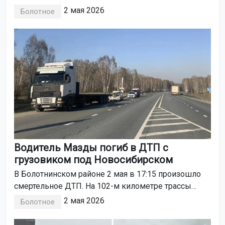
забрала на передержку местная жительница
2 мая 2026
Болотное
Наталья Тищенко.
Водитель Мазды погиб в ДТП с
грузовиком под Новосибирском
В Болотнинском районе 2 мая в 17:15 произошло
смертельное ДТП. На 102-м километре трассы
Р-255 столкнулись легковой автомобиль и
2 мая 2026
Болотное
грузовик. Водитель легковушки погиб, трое
пассажирок получили травмы.