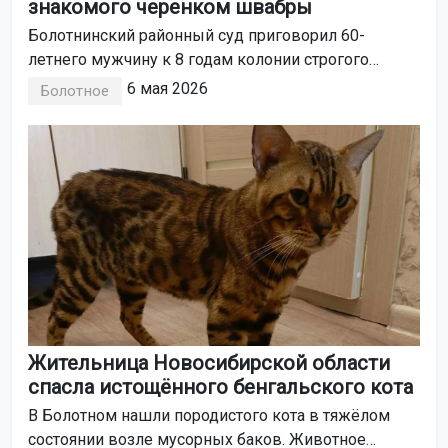
знакомого черенком швабры
Болотнинский районный суд приговорил 60-
летнего мужчину к 8 годам колонии строгого
режима за причинение тяжкого вреда здоровью,
6 мая 2026
Болотное
повлекшего смерть.
Жительница Новосибирской области
спасла истощённого бенгальского кота
В Болотном нашли породистого кота в тяжёлом
состоянии возле мусорных баков. Животное