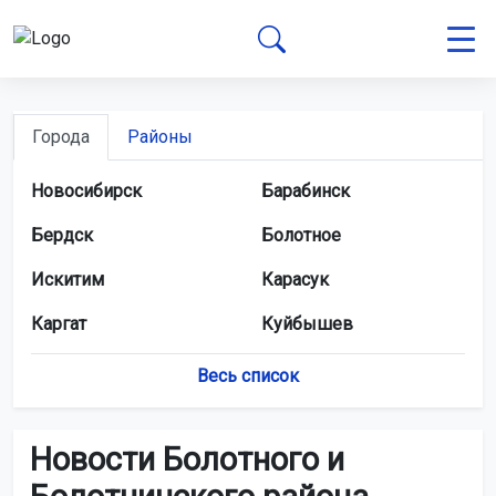
Города
Районы
Новосибирск
Барабинск
Бердск
Болотное
Искитим
Карасук
Каргат
Куйбышев
Купино
Обь
Весь список
Татарск
Тогучин
Новости Болотного и
Черепаново
Чулым