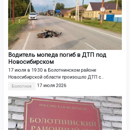
Водитель мопеда погиб в ДТП под
Новосибирском
17 июля в 19:30 в Болотнинском районе
Новосибирской области произошло ДТП с
погибшим. Водитель мопеда не справился с
17 июля 2026
Болотное
управлением и опрокинулся на проезжей части.