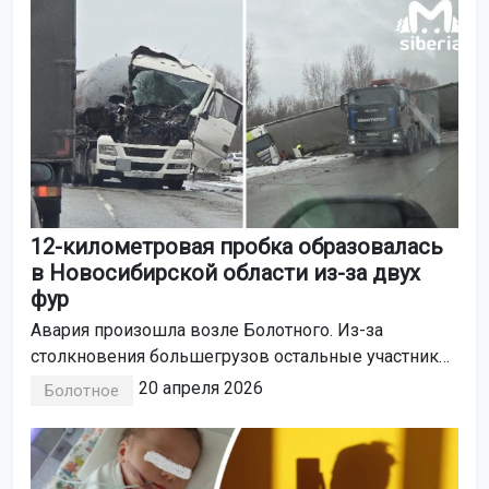
12-километровая пробка образовалась
в Новосибирской области из-за двух
фур
Авария произошла возле Болотного. Из-за
столкновения большегрузов остальные участники
движения не могут нормально проехать. Машины
20 апреля 2026
Болотное
практически стоят на месте уже несколько часов.