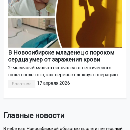
В Новосибирске младенец с пороком
сердца умер от заражения крови
2-месячный малыш скончался от септического
шока после того, как перенёс сложную операцию.
Матери его вернули в детском гробике.
17 апреля 2026
Болотное
Главные новости
В небе над Новосибирской областью пролетит метеорный