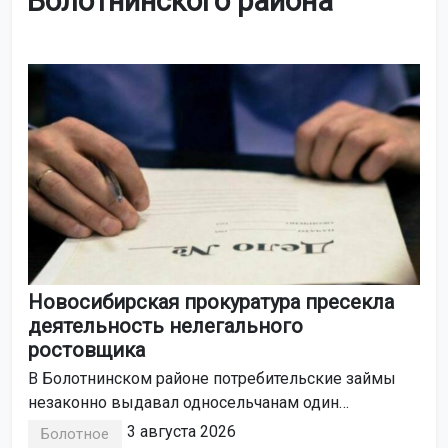
Болотнинского района
Новосибирская прокуратура пресекла
деятельность нелегального
ростовщика
В Болотнинском районе потребительские займы
незаконно выдавал односельчанам один
из предпринимателей.
3 августа 2026
Болотное