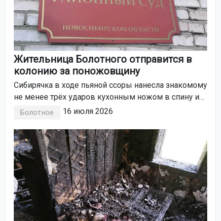
Жительница Болотного отправится в
колонию за поножовщину
Сибирячка в ходе пьяной ссоры нанесла знакомому
не менее трёх ударов кухонным ножом в спину и
плечо. Болотнинский районный суд приговорил её
16 июля 2026
Болотное
к 3 годам и 8 месяцам колонии общего режима.