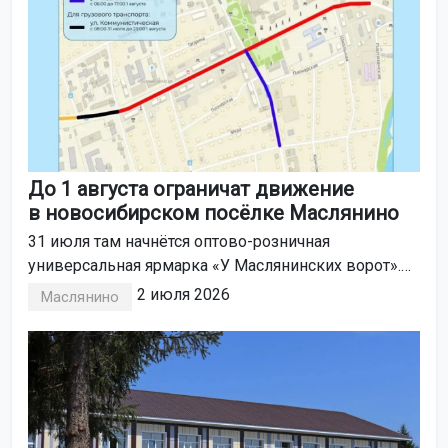
До 1 августа ограничат движение
в новосибирском посёлке Маслянино
31 июля там начнётся оптово-розничная
универсальная ярмарка «У Маслянинских ворот».
В ярмарке участвуют предприятия,
2 июля 2026
Маслянино
предприниматели и мастера из разных районов
и городов области.