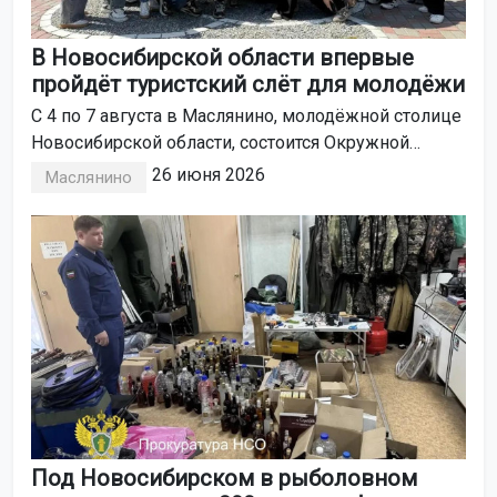
В Новосибирской области впервые
пройдёт туристский слёт для молодёжи
С 4 по 7 августа в Маслянино, молодёжной столице
Новосибирской области, состоится Окружной
туристский слёт «Больше, чем путешествие». Это
26 июня 2026
Маслянино
мероприятие пройдет впервые.
Под Новосибирском в рыболовном