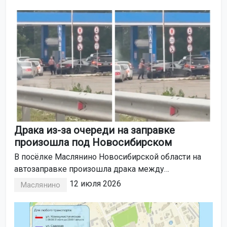
рублей компенсации морального вреда.
Драка из-за очереди на заправке
произошла под Новосибирском
В посёлке Маслянино Новосибирской области на
автозаправке произошла драка между
водителями. Конфликт возник из-за нарушения
12 июля 2026
Маслянино
очереди к топливной колонке.