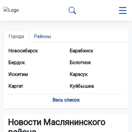
Города
Районы
Новосибирск
Барабинск
Бердск
Болотное
Искитим
Карасук
Каргат
Куйбышев
Купино
Обь
Весь список
Татарск
Тогучин
Новости Маслянинского
Черепаново
Чулым