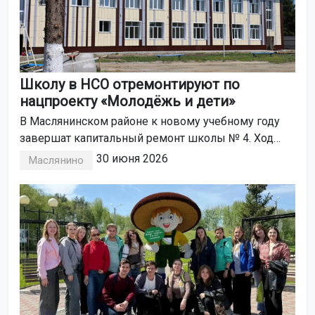
Школу в НСО отремонтируют по
нацпроекту «Молодёжь и дети»
В Маслянинском районе к новому учебному году
завершат капитальный ремонт школы № 4. Ход
работ проконтролировала заместитель губернатора
30 июня 2026
Маслянино
Новосибирской области Валентина Дудникова в
ходе рабочей поездки.