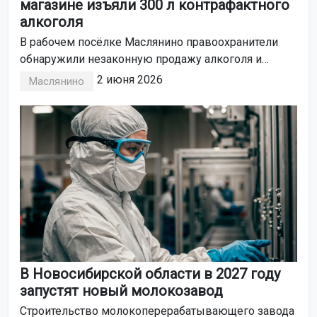
магазине изъяли 300 л контрафактного
алкоголя
В рабочем посёлке Маслянино правоохранители
обнаружили незаконную продажу алкоголя и
сигарет. Помимо спиртного у нарушителей изъяли
2 июня 2026
Маслянино
около 200 пачек сигарет.
В Новосибирской области в 2027 году
запустят новый молокозавод
Строительство молокоперерабатывающего завода