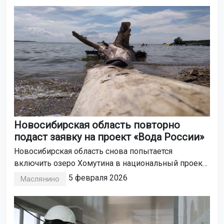
Новосибирская область повторно
подаст заявку на проект «Вода России»
Новосибирская область снова попытается
включить озеро Хомутина в национальный проект
«Вода России». Ранее заявка не прошла из-за
5 февраля 2026
Маслянино
недостатка инфраструктуры. Об этом сообщил
заместитель министра природных ресурсов
региона Дмитрий Цуканов.