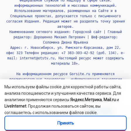
Федеральной службой по надзору в сфере связи,
информационных технологий и массовых коммуникаций.
Использование материалов, размещенных на Сайте и в
Специальных проектах, допускается только с письменного
согласия Издания. Редакция может не разделять точку зрения
авторов.
Наименование сетевого издания: Городской сайт | Главный
редактор: Дорошенко Михаил Петрович | Шеф-редактор:
Соломина Диана Юрьевна
Адрес: г. Новосибирск, ул. Римского-Корсакова, дом 22,
офис 323 Телефон редакции: +7 383-303-42-92 (доб. 134), e-
mail: internet@otstv.ru, Настоящий ресурс может содержать
материалы 18+.
На информационном ресурсе Gorsite.ru применяются
рекомендательные технологии - информационные технологии
предоставления информации на основе сбора, систематизации
Мы используем файлы cookie для корректной работы сайта,
и анализа сведений, относящихся к предпочтениям
анализа посещаемости и улучшения качества сервиса. Для
пользователей сети «Интернет», находящихся на территории
аналитики применяются сервисы
Яндекс.Метрика
,
Mail.ru
и
Российской Федерации.
Подробнее.
LiveInternet
. Продолжая пользоваться сайтом, вы
соглашаетесь с использованием файлов cookie.
Принять