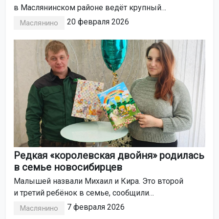
в Маслянинском районе ведёт крупный
агрохолдинг.
20 февраля 2026
Маслянино
Редкая «королевская двойня» родилась
в семье новосибирцев
Малышей назвали Михаил и Кира. Это второй
и третий ребёнок в семье, сообщили
в региональном управлении по делам ЗАГС.
7 февраля 2026
Маслянино