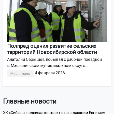
Полпред оценил развитие сельских
территорий Новосибирской области
Анатолий Серышев побывал с рабочей поездкой
в Маслянинском муниципальном округе.
Он посетил строящийся молокозавод, объекты
4 февраля 2026
Маслянино
социальной и туристической инфраструктуры.
Главные новости
ХК «Сибирь» подписал контракт с нападающим Евгением