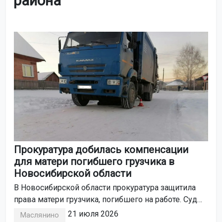
района
Прокуратура добилась компенсации
для матери погибшего грузчика в
Новосибирской области
В Новосибирской области прокуратура защитила
права матери грузчика, погибшего на работе. Суд
обязал работодателя выплатить женщине 1,2 млн
21 июля 2026
Маслянино