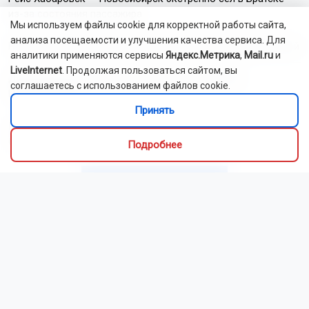
из-за состояния пассажира
Мы используем файлы cookie для корректной работы сайта,
анализа посещаемости и улучшения качества сервиса. Для
На Новосибирскую область надвигается 34-градусный зной
аналитики применяются сервисы
Яндекс.Метрика
,
Mail.ru
и
LiveInternet
. Продолжая пользоваться сайтом, вы
Двухэтажный дом сгорел в дачном посёлке под
соглашаетесь с использованием файлов cookie.
Новосибирском
Принять
Цены на бензин в Новосибирской области снизились на
6,5% за неделю
Подробнее
Читать все новости
Это интересно