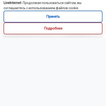
LiveInternet
. Продолжая пользоваться сайтом, вы
Новосибирский зоопарк показал детёнышей
соглашаетесь с использованием файлов cookie.
индийского дикобраза
Принять
Подробнее
Сибиряки создали первый в России документальный
фильм с использованием ИИ