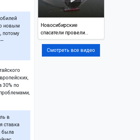
мобилей
Новосибирские
по новым
спасатели провели
, потому
учения на реке Обь
 —
Смотреть все видео
тайского
вропейских,
а 30% по
 проблемами,
ль в
я ставка
и была
ейчас