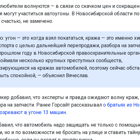
любители волнуются — в связи со скачком цен и сокраще
 могут участиться автоугоны. В Новосибирской области по
 счастью, не замечено.
ю: угон — это когда взял покататься, кража — это именно х
спорта с целью дальнейшей перепродажи, разбора на запча
 прошлом году в Новосибирской правоохранительные орга
поймали несколько крупных преступных сообществ,
зирующихся на кражах автомобилей, поэтому сейчас обст
ыть спокойной, — объяснил Вячеслав.
икер добавил, что эксперты и правда ожидают волну краж,
ра на запчасти. Ранее Горсайт рассказывал
о братьях из Н
озревают в угоне 13 машин
.
бавил, что автомобиль надо защищать не только с помощь
, но и по возможности не бросать на улице и ставить тайн
собенно, если он входит в группу риска.