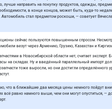
, лучше направить на покупку продуктов, одежды, предм
еобходимости, в конце концов, может быть, куда-то недал
. Автомобиль стал предметом роскоши, — советует Вячесл
.
кционы сейчас пользуются повышенным спросом. Несмотр
омобили везут через Армению, Грузию, Казахстан и Киргиз
апчастями в Новосибирской области нет, считает эксперт. 
асы на складах. Ну и введённый параллельный импорт до
озапчасти тоже выросли, но они достигли определённого у
стут.
гаю, что в ближайшие два месяца цены немного пойдут вниз
их всё равно намного выше, чем они могут опуститься, — д
ерт.