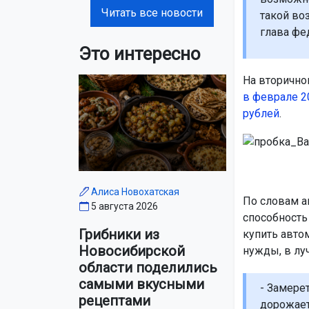
Читать все новости
такой во
глава фе
Это интересно
На вторично
в феврале 2
рублей
.
Алиса Новохатская
По словам а
5 августа 2026
способность
Грибники из
купить авто
Новосибирской
нужды, в лу
области поделились
самыми вкусными
- Замере
рецептами
дорожает