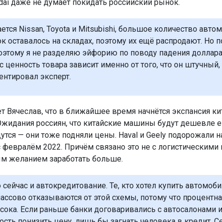
ndai даже не думает покидать российский рынок.
ается Nissan, Toyota и Mitsubishi, большое количество авто
ок оставалось на складах, поэтому их ещё распродают. Но 
оэтому я не разделяю эйфорию по поводу падения доллара
с ценность товара зависит именно от того, что он штучный,
нтировал эксперт.
т Вячеслав, что в ближайшее время начнётся экспансия ки
Ожидания россиян, что китайские машины будут дешевле е
утся — они тоже подняли цены. Haval и Geely подорожали н
 февралём 2022. Причём связано это не с логистическими
ым желанием заработать больше.
 сейчас и автокредитование. Те, кто хотел купить автомоби
массово отказываются от этой схемы, потому что процентна
сока. Если раньше банки договаривались с автосалонами 
сть понизить цену, лишь бы загнать человека в кредит. С