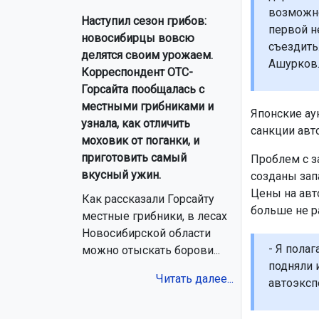
возможно
Наступил сезон грибов:
первой н
новосибирцы вовсю
съездить
делятся своим урожаем.
Ашурков
Корреспондент ОТС-
Горсайта пообщалась с
местными грибниками и
Японские ау
узнала, как отличить
санкции авт
моховик от поганки, и
приготовить самый
Проблем с з
вкусный ужин.
созданы зап
Цены на авт
Как рассказали Горсайту
больше не ра
местные грибники, в лесах
Новосибирской области
- Я пола
можно отыскать борови...
подняли 
Читать далее...
автоэксп