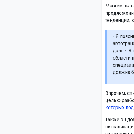
Многие авто
предложения
тенденции, к
- Я поясн
автотран
далее. В
области 
специали
должна б
Впрочем, сп
целью разбо
которых под
Также он до
сигнализации
зажигания, о