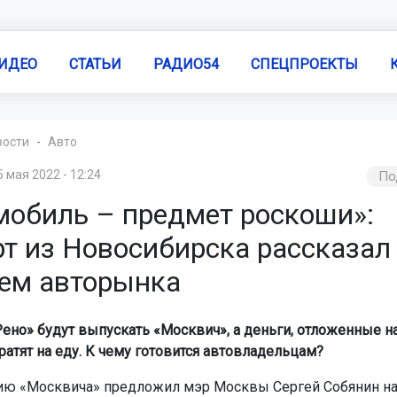
ИДЕО
СТАТЬИ
РАДИО54
СПЕЦПРОЕКТЫ
вости
Авто
5 мая 2022 - 12:24
По
мобиль – предмет роскоши»:
т из Новосибирска рассказал
ем авторынка
Рено» будут выпускать «Москвич», а деньги, отложенные н
ратят на еду. К чему готовится автовладельцам?
ю «Москвича» предложил мэр Москвы Сергей Собянин на