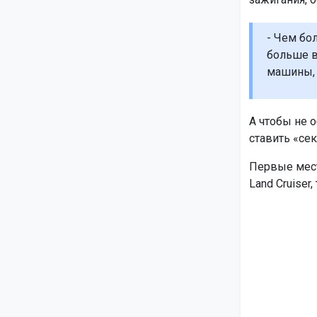
- Чем бо
больше в
машины, 
А чтобы не 
ставить «сек
Первые мест
Land Cruiser,