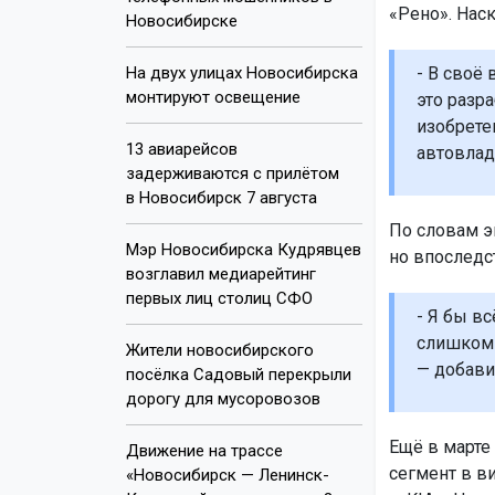
«Рено». Нас
Новосибирске
На двух улицах Новосибирска
- В своё
монтируют освещение
это разр
изобрете
13 авиарейсов
автовлад
задерживаются с прилётом
в Новосибирск 7 августа
По словам эк
Мэр Новосибирска Кудрявцев
но впоследс
возглавил медиарейтинг
первых лиц столиц СФО
- Я бы в
слишком 
Жители новосибирского
— добави
посёлка Садовый перекрыли
дорогу для мусоровозов
Ещё в марте
Движение на трассе
сегмент в в
«Новосибирск — Ленинск-