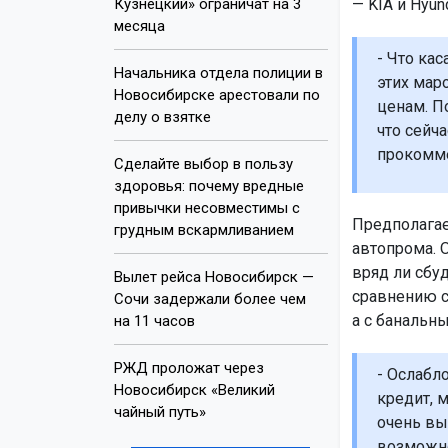
Кузнецкий» ограничат на 3
— KIA и Hyu
месяца
- Что кас
Начальника отдела полиции в
этих мар
Новосибирске арестовали по
ценам. П
делу о взятке
что сейча
прокомме
Сделайте выбор в пользу
здоровья: почему вредные
привычки несовместимы с
Предполагае
грудным вскармливанием
автопрома. 
вряд ли сбуд
Вылет рейса Новосибирск —
сравнению с
Сочи задержали более чем
а с банальн
на 11 часов
РЖД проложат через
- Ослабло
Новосибирск «Великий
кредит, 
чайный путь»
очень вы
возможно