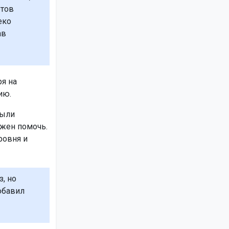
етов
еко
ав
я на
ию.
Были
лжен помочь.
ровня и
, но
обавил