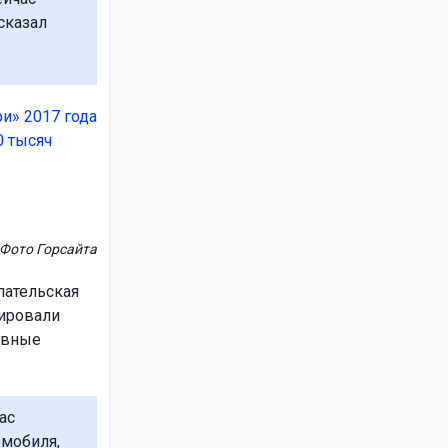
сказал
и» 2017 года
0 тысяч
Фото Горсайта
пательская
нировали
евные
ас
омобиля,