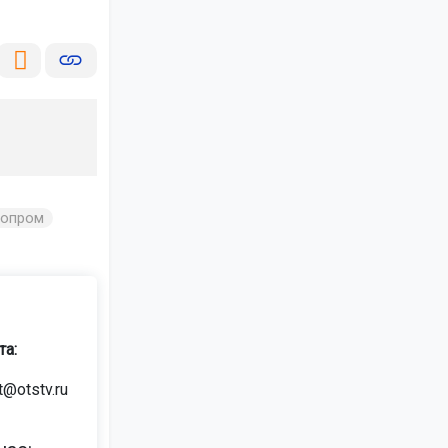
топром
та:
t@otstv.ru