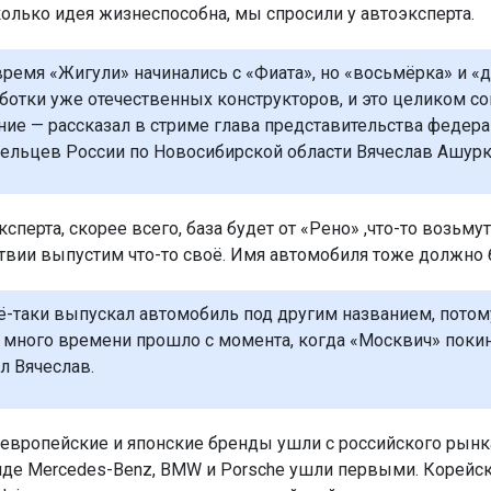
колько идея жизнеспособна, мы спросили у автоэксперта.
 время «Жигули» начинались с «Фиата», но «восьмёрка» и «
аботки уже отечественных конструкторов, и это целиком с
ние — рассказал в стриме глава представительства федер
ельцев России по Новосибирской области Вячеслав Ашурк
сперта, скорее всего, база будет от «Рено» ,что-то возьмут
твии выпустим что-то своё. Имя автомобиля тоже должно
сё-таки выпускал автомобиль под другим названием, потом
много времени прошло с момента, когда «Москвич» покин
л Вячеслав.
 европейские и японские бренды ушли с российского рынк
иде Mercedes-Benz, BMW и Porsche ушли первыми. Корейс