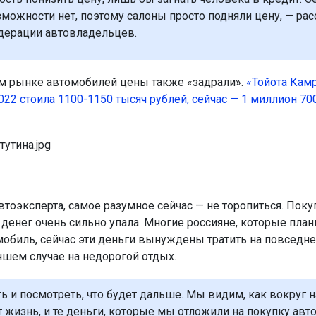
зможности нет, поэтому салоны просто подняли цену, — рас
дерации автовладельцев.
м рынке автомобилей цены также «задрали».
«Тойота Камр
022 стоила 1100-1150 тысяч рублей, сейчас — 1 миллион 70
втоэксперта, самое разумное сейчас — не торопиться. Поку
 денег очень сильно упала. Многие россияне, которые пла
мобиль, сейчас эти деньги вынуждены тратить на повседн
чшем случае на недорогой отдых.
ть и посмотреть, что будет дальше. Мы видим, как вокруг н
 жизнь, и те деньги, которые мы отложили на покупку авт