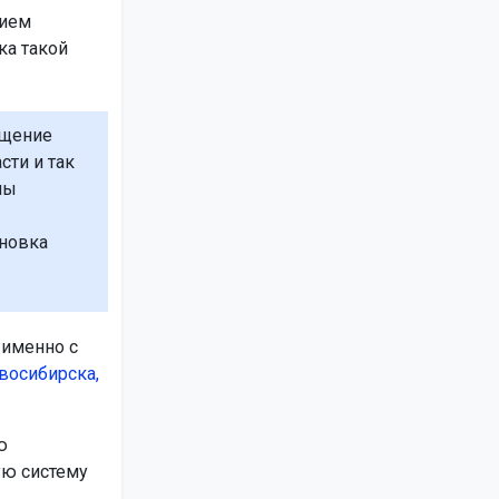
нием
ка такой
ищение
сти и так
ны
ановка
 именно с
овосибирска,
ю
ую систему