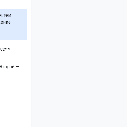
, тем
щение
ндует
 Второй —