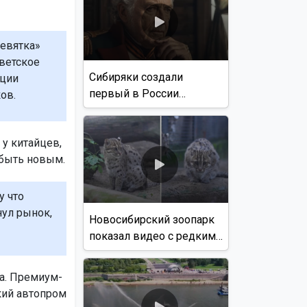
девятка»
оветское
Сибиряки создали
ации
первый в России
ов.
документальный фильм
с использованием ИИ
 у китайцев,
 быть новым.
у что
ул рынок,
Новосибирский зоопарк
показал видео с редким
виверровым котом
а. Премиум-
кий автопром