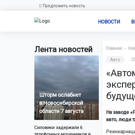
Предложить новость
НОВОСТИ
В
Лента новостей
Главная
Но
Авто
2
«Авто
экспер
будущ
Шторм ослабнет
в Новосибирской
области 7 августа
На заводе «
авто, люди т
Силовики задержали 6
Реинкарнаци
телефонных мошенников в