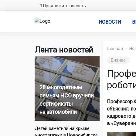
Предложить новость
НОВОСТИ
В
Лента новостей
Главная
Но
Бизнес
Профе
робот
28 многодетным
семьям НСО вручили
Профессор Ф
сертификаты
объяснил, п
на автомобили
кадрового д
в «Суверенн
Детей заметили на крыше
многоэтажки в Новосибирске