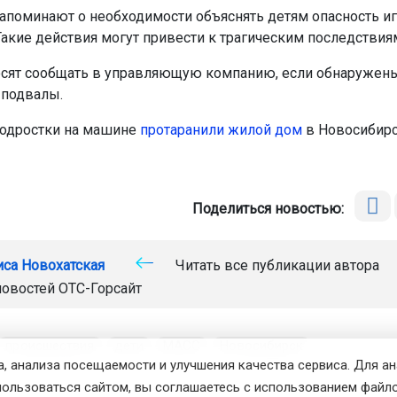
апоминают о необходимости объяснять детям опасность и
 Такие действия могут привести к трагическим последствия
сят сообщать в управляющую компанию, если обнаружен
 подвалы.
одростки на машине
протаранили жилой дом
в Новосибирс
Поделиться новостью:
иса Новохатская
Читать все публикации автора
новостей
ОТС-Горсайт
происшествия
дети
МАСС
Новосибирск
, анализа посещаемости и улучшения качества сервиса. Для а
пользоваться сайтом, вы соглашаетесь с использованием файло
вости
Авто