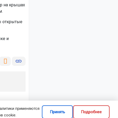
гр на крышах
м.
ы открытые
ке и
налитики применяются
Принять
Подробнее
в cookie.