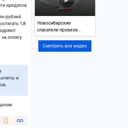
ти кредитов.
лн рублей
Новосибирские
остигать 1,8
спасатели провели
недряют
учения на реке Обь
 на оплату
Смотреть все видео
а
вычеты и
ов.
щение.