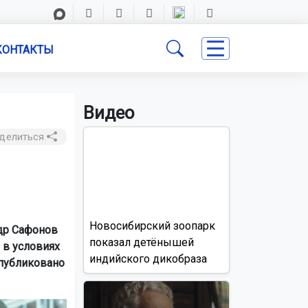
КОНТАКТЫ
Видео
делиться
Новосибирский зоопарк
др Сафонов
показал детёнышей
 в условиях
индийского дикобраза
опубликовано