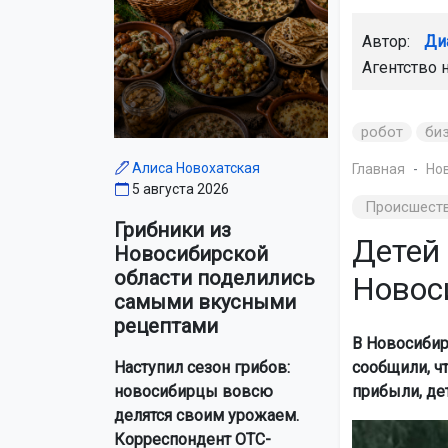
Автор:
Ди
Агентство 
робот
би
Алиса Новохатская
Главная
Но
5 августа 2026
Происшест
Грибники из
Детей
Новосибирской
области поделились
Новос
самыми вкусными
рецептами
В Новосибир
сообщили, ч
Наступил сезон грибов:
прибыли, де
новосибирцы вовсю
делятся своим урожаем.
Корреспондент ОТС-