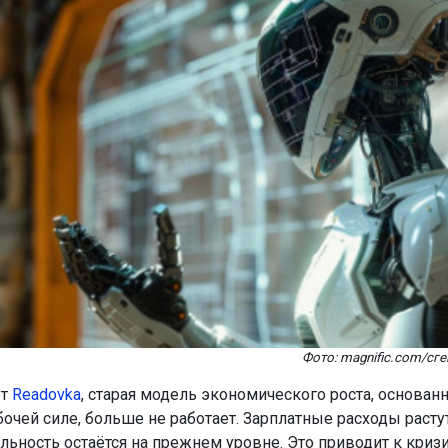
Фото: magnific.com/сг
ет
Readovka
, старая модель экономического роста, основанн
очей силе, больше не работает. Зарплатные расходы растут
льность остаётся на прежнем уровне. Это приводит к кризи