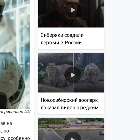
Сибиряки создали
первый в России
документальный фильм
с использованием ИИ
Новосибирский зоопарк
показал видео с редким
енерировано ИИ
виверровым котом
ая на
, но
су, особенно