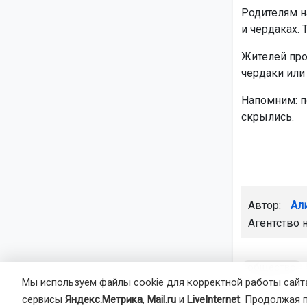
Родителям н
и чердаках.
Жителей про
чердаки или
Напомним: п
скрылись.
Автор:
Ал
Агентство 
общество
Мы используем файлы cookie для корректной работы сайта
сервисы
Яндекс.Метрика
,
Mail.ru
и
LiveInternet
. Продолжая 
Главная
Но