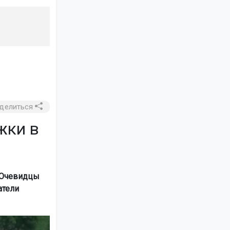
делиться
жки в
. Очевидцы
атели