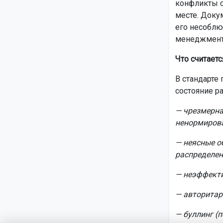
конфликты с
месте. Доку
его несоблю
менеджмент
Что считает
В стандарте
состояние ра
— чрезмерна
ненормиров
— неясные о
распределен
— неэффекти
— авторитар
— буллинг (п