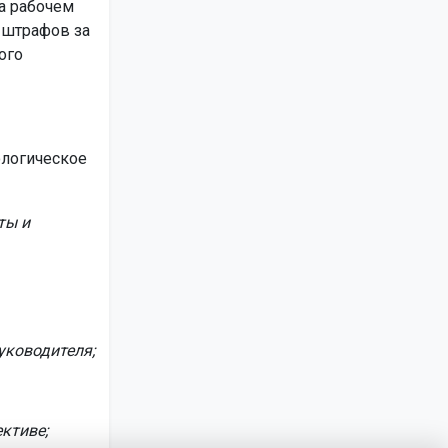
а рабочем
 штрафов за
ого
ологическое
ты и
уководителя;
ктиве;