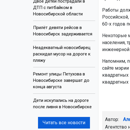
Двое детей пострадали в
ДТП с питбайком в
Работы долж
Новосибирской области
Российской,
60-х годов п
Прилёт девяти рейсов в
Новосибирск задерживается
Некоторые м
населения, т
Неадекватный новосибирец
инженерной 
раскидал мусор на дороге к
пляжу
Напомним, п
сайте мэрии 
Ремонт улицы Петухова в
квадратных 
Новосибирске завершат до
квадратных
конца августа
Дети искупались на дороге
после ливня в Новосибирске
Автор:
Ал
Читать все новости
Агентство 