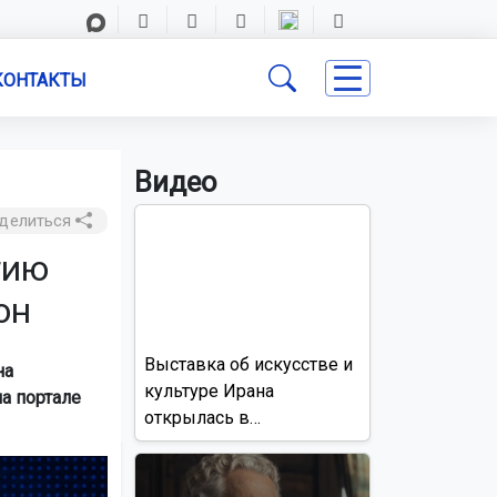
КОНТАКТЫ
Видео
делиться
тию
он
Выставка об искусстве и
на
культуре Ирана
а портале
открылась в
Новосибирске