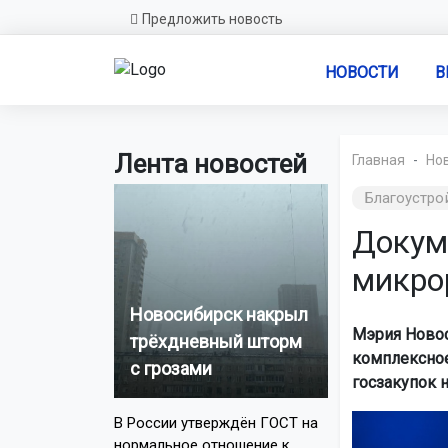
Предложить новость
НОВОСТИ
В
Лента новостей
Главная
Но
Благоустро
Докум
микро
Новосибирск накрыл
Мэрия Новос
трёхдневный шторм
комплексное
с грозами
госзакупок н
В России утверждён ГОСТ на
нормальное отношение к