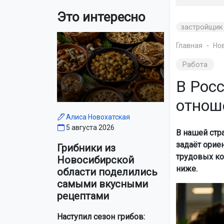
Это интересно
застройщик
Главная
Но
Работа
В Рос
отнош
Алиса Новохатская
5 августа 2026
В нашей стр
задаёт орие
Грибники из
трудовых ко
Новосибирской
ниже.
области поделились
самыми вкусными
рецептами
Наступил сезон грибов: