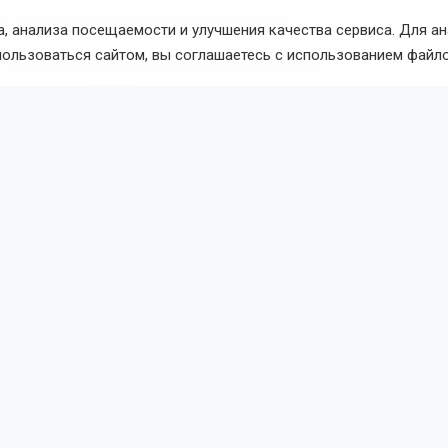
 и социальная изоляция сотрудников;
, анализа посещаемости и улучшения качества сервиса. Для а
пользоваться сайтом, вы соглашаетесь с использованием файло
 баланса между работой и личной жизнью.
сок внесено отсутствие возможности сообщить о проблеме
 и организационные изменения, которые сотрудникам не 
разом.
ается делать работодателям?
комендует работодателям регулярно обсуждать с коллек
аны труда, получать обратную связь и анализировать рабоч
екомендации
тавить задачи: сотрудник должен чётко понимать, что от 
зачем это нужно.
ать нагрузку: избегать переработок и непредсказуемого т
езопасные каналы для жалоб: чтобы сотрудники могли со