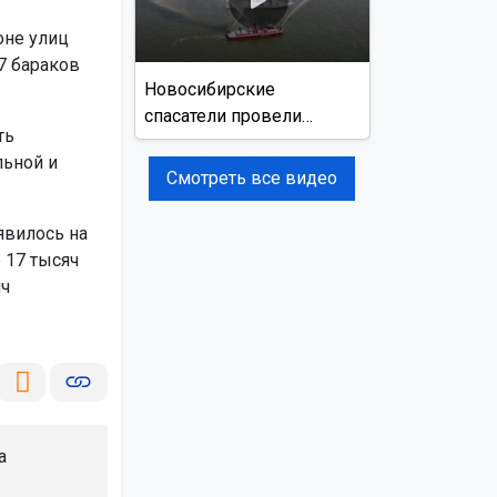
оне улиц
7 бараков
Новосибирские
спасатели провели
ть
учения на реке Обь
льной и
Смотреть все видео
явилось на
 17 тысяч
яч
а