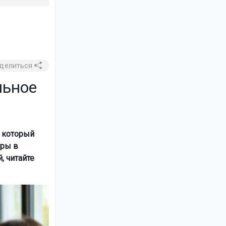
делиться
льное
 который
еры в
, читайте