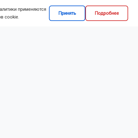
налитики применяются
Принять
Подробнее
в cookie.
объяснили
тивом
ие задания.
него
емпа работы.
общать о