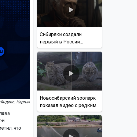
Сибиряки создали
первый в России
документальный фильм
с использованием ИИ
Новосибирский зоопарк
«Яндекс. Карты»
показал видео с редким
виверровым котом
лава
ей
етил, что