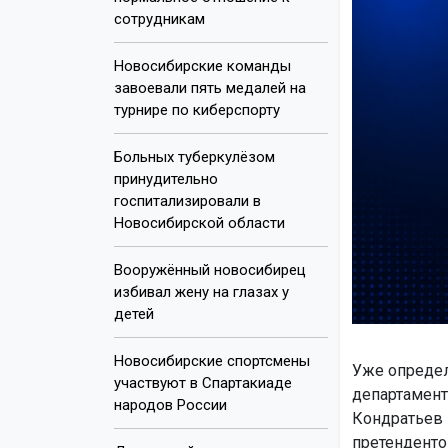
сотрудникам
Новосибирские команды
завоевали пять медалей на
турнире по киберспорту
Больных туберкулёзом
принудительно
госпитализировали в
Новосибирской области
Вооружённый новосибирец
избивал жену на глазах у
детей
Новосибирские спортсмены
Уже определ
участвуют в Спартакиаде
департамент
народов России
Кондратьев 
претенденто