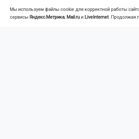
— конфликты
Мы используем файлы cookie для корректной работы сайта
сервисы
Яндекс.Метрика
,
Mail.ru
и
LiveInternet
. Продолжая 
— нарушение
Также в спи
руководству
должным об
Что предлаг
Документ ре
вопросы охр
Ключевые р
Правильно с
требуется и 
Контролиров
Создавать б