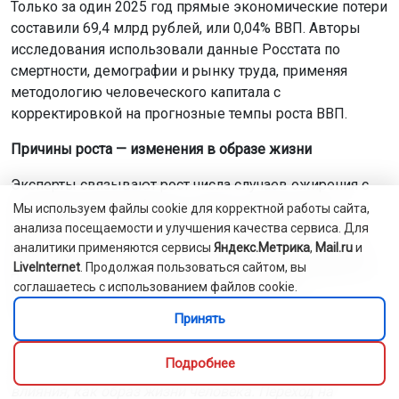
Только за один 2025 год прямые экономические потери
составили 69,4 млрд рублей, или 0,04% ВВП. Авторы
исследования использовали данные Росстата по
смертности, демографии и рынку труда, применяя
методологию человеческого капитала с
корректировкой на прогнозные темпы роста ВВП.
Причины роста — изменения в образе жизни
Эксперты связывают рост числа случаев ожирения с
малоподвижным образом жизни и изменением
Мы используем файлы cookie для корректной работы сайта,
структуры питания. По данным опросов, около 42%
анализа посещаемости и улучшения качества сервиса. Для
россиян набрали лишний вес, начав работать в офисе:
аналитики применяются сервисы
Яндекс.Метрика
,
Mail.ru
и
LiveInternet
. Продолжая пользоваться сайтом, вы
длительное сидение снижает общий обмен веществ, а
соглашаетесь с использованием файлов cookie.
частые перекусы и употребление фастфуда
увеличивают потребление калорий.
Принять
Эндокринологи подчеркивают, что генетическая
Подробнее
предрасположенность не имеет такого большого
влияния, как образ жизни человека. Переход на