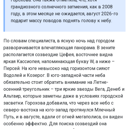
грандиозного солнечного затмения, как в 2008
году, в этом месяце не ожидается, август 2026-го
подарит массу поводов поднять голову к небу.
По словам специалиста, в ясную ночь над городом
разворачивается впечатляющая панорама. В зените
располагается созвездие Цефея, восточнее видна
яркая Кассиопея, напоминающая букву W, а ниже –
Персей. На юге невысоко над горизонтом сияют
Водолей и Козерог. В юго-западной части неба
обязательно стоит обратить внимание на Летне-
осенний треугольник – три яркие звезды Вега, Денеб и
Альтаир, которые заметны даже в условиях городской
засветки. Горохова добавила, что через все небо с
северо-востока на юго-запад протянулся Млечный
Путь, и в августе, вдали от огней мегаполиса, он виден
особенно эффектно. Для поиска созвездий она