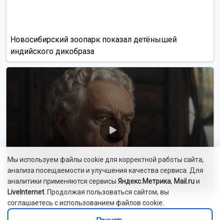
Новосибирский зоопарк показал детёнышей
индийского дикобраза
Мы используем файлы cookie для корректной работы сайта,
анализа посещаемости и улучшения качества сервиса. Для
аналитики применяются сервисы
Яндекс.Метрика
,
Mail.ru
и
LiveInternet
. Продолжая пользоваться сайтом, вы
соглашаетесь с использованием файлов cookie.
Сибиряки создали первый в России документальный
фильм с использованием ИИ