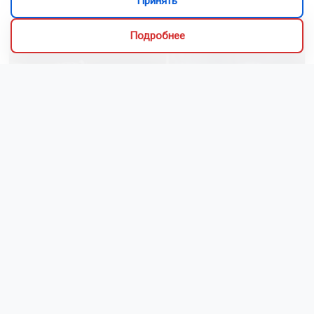
Принять
Подробнее
Новосибирский зоопарк показал видео с редким
виверровым котом