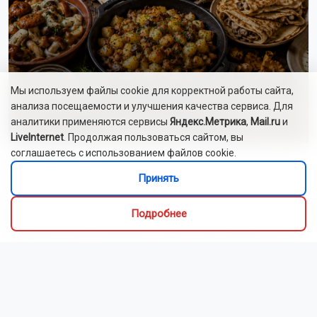
Мы используем файлы cookie для корректной работы сайта,
анализа посещаемости и улучшения качества сервиса. Для
аналитики применяются сервисы
Яндекс.Метрика
,
Mail.ru
и
LiveInternet
. Продолжая пользоваться сайтом, вы
соглашаетесь с использованием файлов cookie.
Алиса Новохатская
Принять
5 августа 2026
Грибники из Новосибирской области
Подробнее
поделились самыми вкусными рецептами
Наступил сезон грибов: новосибирцы вовсю делятся
своим урожаем. Корреспондент ОТС-Горсайта
пообщалась с местными грибниками и узнала, как
отличить моховик от поганки, и приготовить самый