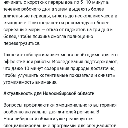
Вопросы профилактики эмоционального выгорания
особенно актуальны для жителей региона. В
Новосибирской области уже реализуются
специализированные программы для специалистов
социальной сферы. В рамках этих проектов работники
проходят реабилитацию, участвуют в тренингах и
осваивают техники саморегуляции и релаксации, учатся
выстраивать здоровый баланс между работой и личной
жизнью.
К примеру, проект «Профилактика синдрома
эмоционального выгорания». Эту ключевую
инициативу курирует региональное министерство труда
и социального развития. Проект реализуется на базе
Маслянинского комплексного социально-
оздоровительного центра.
В программу входят реабилитационные мероприятия со
сменой обстановки, оздоровительными и