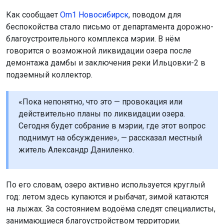
По его словам, озеро активно используется круглый
год: летом здесь купаются и рыбачат, зимой катаются
на лыжах. За состоянием водоёма следят специалисты,
занимающиеся благоустройством территории.
Местные жители уже начали собирать подписи за
сохранение озера. После собрания они планируют
определить дальнейшие действия. Решение по судьбе
водоёма пока не приняли.
Напомним: в Новосибирской области утвердили
охранные зоны
для двух памятников природы.
Поделиться новостью:
Автор:
Алиса Новохатская
Читать все