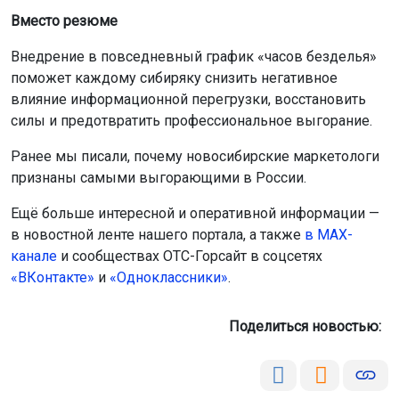
Поделиться новостью:
Автор:
Оксана Чешенок
Читать все
публикации автора
ОТС-Горсайт Горсайт
выгорание
здоровье
Новосибирская область
Главная
Новости
Закон
Закон
7 августа 2026 - 21:56
Трое новосибирцев осуждены за
похищение человека