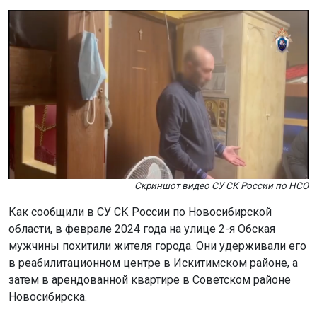
в реабилитационном центре в Искитимском районе, а
затем в арендованной квартире в Советском районе
Новосибирска.
С мая по июнь 2024 года осуждённые обманом
заставили потерпевшего продать дом в Советском
районе и передать им более 3,5 миллиона рублей.
Также они вынудили его оформить займ в
коммерческой организации, заложив имущество.
Полученные 117 тысяч рублей потерпевший передал
злоумышленникам.
Суд назначил осуждённым наказание от 4 лет 6
месяцев до 6 лет лишения свободы. Они будут
отбывать срок в колониях строгого режима.
Ранее четверых новосибирцев
задержали
за похищение человека.