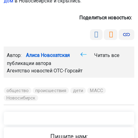
Главная
Новости
Авто
Авто
7 августа 2026 - 20:02
Седан перевернулся на крышу
после ДТП под Новосибирском
На границе села Верх-Тула столкнулись два седана —
Hyundai Sonata и Jetta VA3. В результате аварии один из
автомобилей перевернулся на крышу.