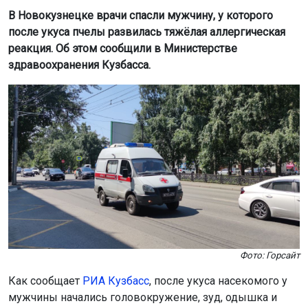
Фото: Горсайт
Как сообщает
РИА Кузбасс
, после укуса насекомого у
мужчины начались головокружение, зуд, одышка и
сильные боли в груди. Симптомы появились в течение
часа. Пострадавшего доставили в отделение
неотложной кардиологии Новокузнецкой городской
клинической больницы № 1 имени Г.П. Курбатова, где
врачи диагностировали инфаркт.
«Ему экстренно провели стентирование
коронарных артерий и антигистаминную терапию.
Мужчину спасли, он уже дома», – сообщили в
Минздраве региона.
В ведомстве напомнили, что при боли и затруднённом
дыхании после укуса насекомого необходимо срочно
обращаться за медицинской помощью.