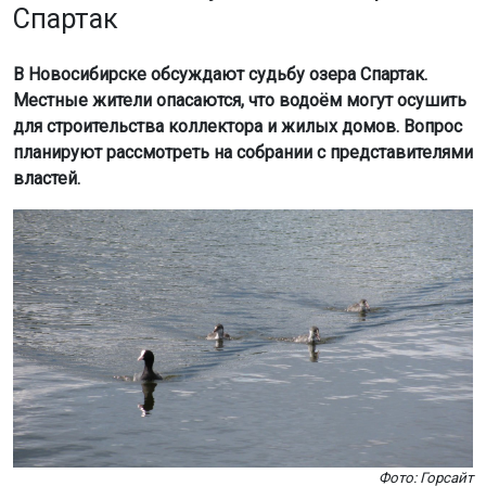
Фото: Горсайт
Как сообщает
Om1 Новосибирск
, поводом для
беспокойства стало письмо от департамента дорожно-
благоустроительного комплекса мэрии. В нём
говорится о возможной ликвидации озера после
демонтажа дамбы и заключения реки Ильцовки-2 в
подземный коллектор.
«Пока непонятно, что это — провокация или
действительно планы по ликвидации озера.
Сегодня будет собрание в мэрии, где этот вопрос
поднимут на обсуждение», — рассказал местный
житель Александр Даниленко.