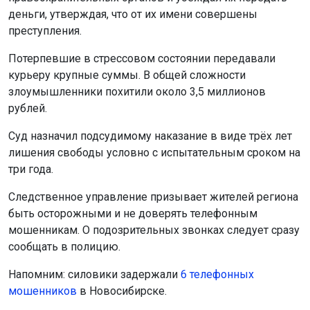
сообщать в полицию.
Напомним: силовики задержали
6 телефонных
мошенников
в Новосибирске.
Поделиться новостью:
Автор:
Алиса Новохатская
Читать все
публикации автора
Агентство новостей
ОТС-Горсайт
СК
общество
закон
мошенники
Бердск
Главная
Новости
Происшествия
Происшествия
7 августа 2026 - 21:36