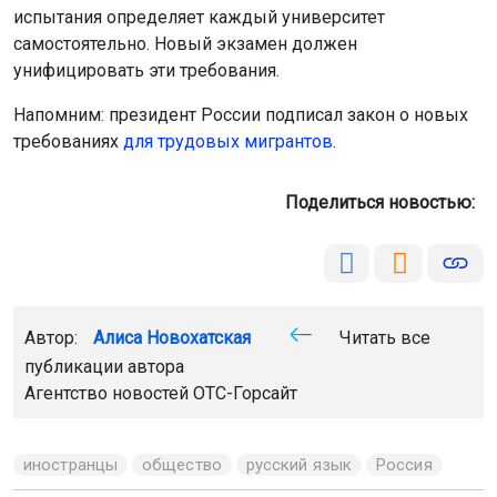
Агентство новостей
ОТС-Горсайт
иностранцы
общество
русский язык
Россия
Главная
Новости
Происшествия
Происшествия
7 августа 2026 - 20:22
Детей заметили на крыше
многоэтажки в Новосибирске
В Новосибирске спасатели выезжали на вызов по
улице Гоголя, 223/1. Очевидцы сообщили, что на
крыше дома бегали двое детей 10–12 лет. Когда
спасатели прибыли, дети уже скрылись. Инцидент
обошёлся без последствий.