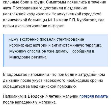
Напомним: в Бердске 7-летний мальчик
потерял память
после нападения у магазина.
Поделиться новостью:
Автор:
Алиса Новохатская
Читать все
публикации автора
Агентство новостей
ОТС-Горсайт
инфаркт
происшествия
здоровье
Сибирь
Кузбасс
Главная
Новости
Общество