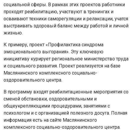
общеукрепляющими процедурами, занятиями с
психологом и с организацией полезного досуга. Полная
информация есть на сайте Маслянинского
комплексного социально-оздоровительного центра.
Вместо резюме
Внедрение в повседневный график «часов безделья»
поможет каждому сибиряку снизить негативное
влияние информационной перегрузки, восстановить
силы и предотвратить профессиональное выгорание.
Ранее мы писали, почему новосибирские маркетологи
признаны самыми выгорающими в России.
Ещё больше интересной и оперативной информации —
в новостной ленте нашего портала, а также
в МАХ-
канале
и сообществах ОТС-Горсайт в соцсетях
«ВКонтакте»
и
«Одноклассники»
.