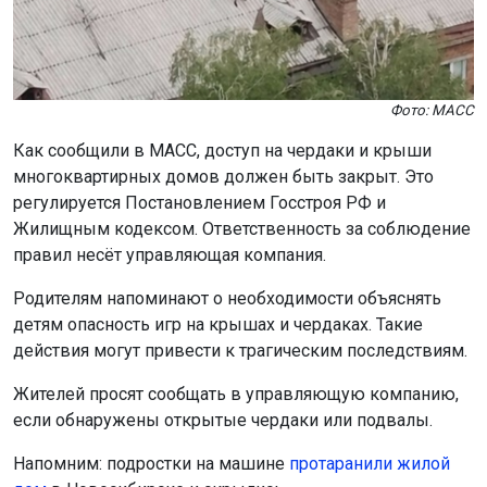
Жителей просят сообщать в управляющую компанию,
если обнаружены открытые чердаки или подвалы.
Напомним: подростки на машине
протаранили жилой
дом
в Новосибирске и скрылись.
Поделиться новостью:
Автор:
Алиса Новохатская
Читать все
публикации автора
Агентство новостей
ОТС-Горсайт
общество
происшествия
дети
МАСС
Новосибирск