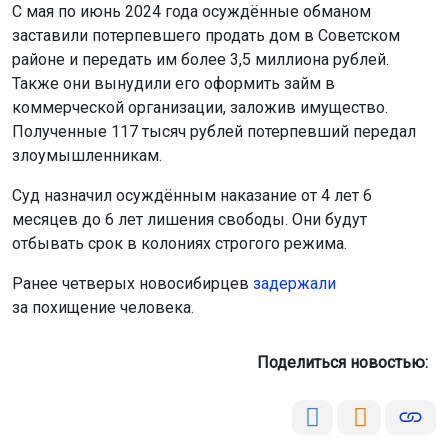
Поделиться новостью:
Автор:
Алиса Новохатская
Читать все
публикации автора
Агентство новостей
ОТС-Горсайт
СК
закон
суд
происшествия
Новосибирск
Главная
Новости
Закон
Закон
7 августа 2026 - 21:48
Подростка из Бердска осудили за
мошенничество в отношении
пожилых людей