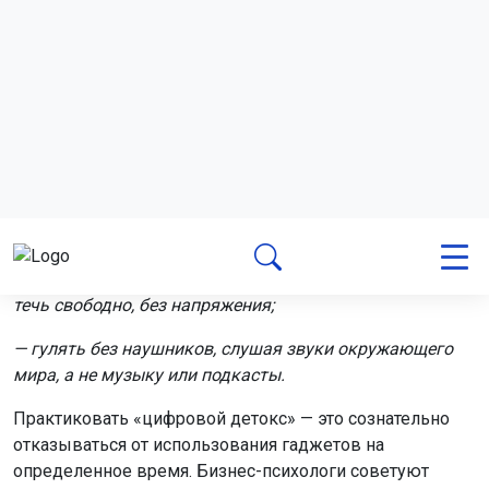
Практиковать «цифровой детокс» — это сознательно
отказываться от использования гаджетов на
определенное время. Бизнес-психологи советуют
начинать с коротких перерывов по 5–10 минут в
течение рабочего дня, а затем выделять более
длительные периоды, вплоть до нескольких часов в
выходные. Психотерапевты рекомендуют более
серьезные меры — отказ от гаджетов на три дня и
более, чтобы психика смогла полноценно
перезагрузиться.
Такое «техобслуживание» мозга необходимо для его
эффективной работы. Исследования подтверждают,
что даже 10 минут созерцания природы достаточно,
чтобы улучшить когнитивные показатели и снизить
утомляемость внимания.
Актуальность для Новосибирской области