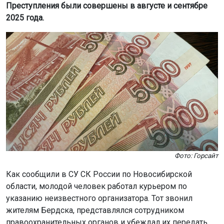
области, молодой человек работал курьером по
указанию неизвестного организатора. Тот звонил
жителям Бердска, представлялся сотрудником
правоохранительных органов и убеждал их передать
деньги, утверждая, что от их имени совершены
преступления.
Потерпевшие в стрессовом состоянии передавали
курьеру крупные суммы. В общей сложности
злоумышленники похитили около 3,5 миллионов
рублей.
Суд назначил подсудимому наказание в виде трёх лет
лишения свободы условно с испытательным сроком на
три года.
Следственное управление призывает жителей региона
быть осторожными и не доверять телефонным
мошенникам. О подозрительных звонках следует сразу