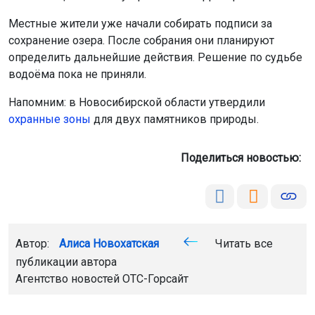
публикации автора
Агентство новостей
ОТС-Горсайт
озеро
общество
водоём
Спартак
Новосибирск
Главная
Новости
Общество
Общество
7 августа 2026 - 20:53
В России введут единый экзамен
по русскому языку для
иностранцев
В России планируют ввести единый экзамен по
русскому языку для иностранных абитуриентов. Новый
формат позволит установить общие требования к
знанию языка для поступления в вузы.