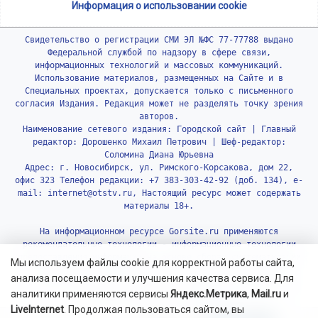
Информация о использовании cookie
Свидетельство о регистрации СМИ ЭЛ №ФС 77-77788 выдано
Федеральной службой по надзору в сфере связи,
информационных технологий и массовых коммуникаций.
Использование материалов, размещенных на Сайте и в
Специальных проектах, допускается только с письменного
согласия Издания. Редакция может не разделять точку зрения
авторов.
Наименование сетевого издания: Городской сайт | Главный
редактор: Дорошенко Михаил Петрович | Шеф-редактор:
Соломина Диана Юрьевна
Адрес: г. Новосибирск, ул. Римского-Корсакова, дом 22,
офис 323 Телефон редакции: +7 383-303-42-92 (доб. 134), e-
mail: internet@otstv.ru, Настоящий ресурс может содержать
материалы 18+.
На информационном ресурсе Gorsite.ru применяются
рекомендательные технологии - информационные технологии
предоставления информации на основе сбора, систематизации
Мы используем файлы cookie для корректной работы сайта,
и анализа сведений, относящихся к предпочтениям
анализа посещаемости и улучшения качества сервиса. Для
пользователей сети «Интернет», находящихся на территории
аналитики применяются сервисы
Яндекс.Метрика
,
Mail.ru
и
Российской Федерации.
Подробнее.
LiveInternet
. Продолжая пользоваться сайтом, вы