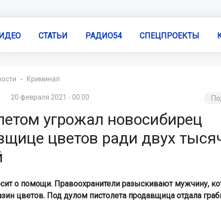
ИДЕО
СТАТЬИ
РАДИО54
СПЕЦПРОЕКТЫ
вости
Криминал
20 февраля 2021 - 00:00
По
летом угрожал новосибирец
вщице цветов ради двух тыся
й
сит о помощи. Правоохранители разыскивают мужчину, к
азин цветов. Под дулом пистолета продавщица отдала гра