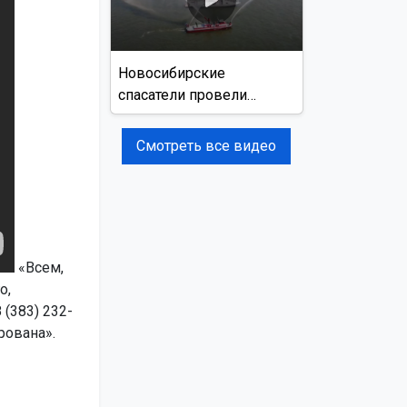
Новосибирские
спасатели провели
учения на реке Обь
Смотреть все видео
«Всем,
о,
(383) 232-
рована».