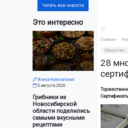
Читать все новости
Это интересно
Главная
Но
Общество
28 мн
серти
Алиса Новохатская
5 августа 2026
Торжественн
Сертификаты
Грибники из
Новосибирской
области поделились
самыми вкусными
рецептами