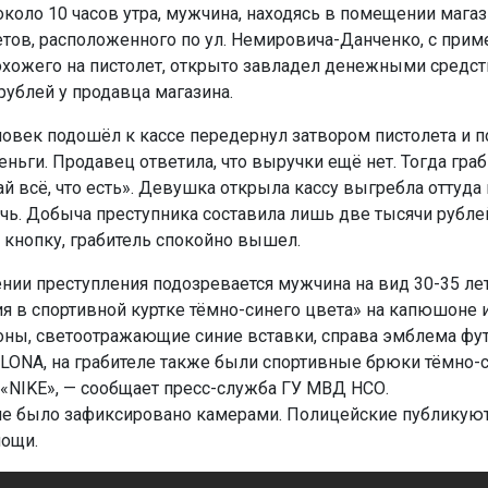
около 10 часов утра, мужчина, находясь в помещении магаз
тов, расположенного по ул. Немировича-Данченко, с при
охожего на пистолет, открыто завладел денежными средс
рублей у продавца магазина.
овек подошёл к кассе передернул затвором пистолета и 
еньги. Продавец ответила, что выручки ещё нет. Тогда гра
ай всё, что есть». Девушка открыла кассу выгребла оттуд
чь. Добыча преступника составила лишь две тысячи рубле
а кнопку, грабитель спокойно вышел.
нии преступления подозревается мужчина на вид 30-35 лет
я в спортивной куртке тёмно-синего цвета» на капюшоне и
оны, светоотражающие синие вставки, справа эмблема фу
LONA, на грабителе также были спортивные брюки тёмно-с
 «NIKE», — сообщает пресс-служба ГУ МВД НСО.
е было зафиксировано камерами. Полицейские публикуют
мощи.