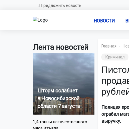
Предложить новость
НОВОСТИ
В
Лента новостей
Главная
Но
Криминал
Писто
прода
рубле
Шторм ослабнет
в Новосибирской
области 7 августа
Полиция про
ограбил маг
выручку.
1,4 тонны некачественного
мяса изъяли