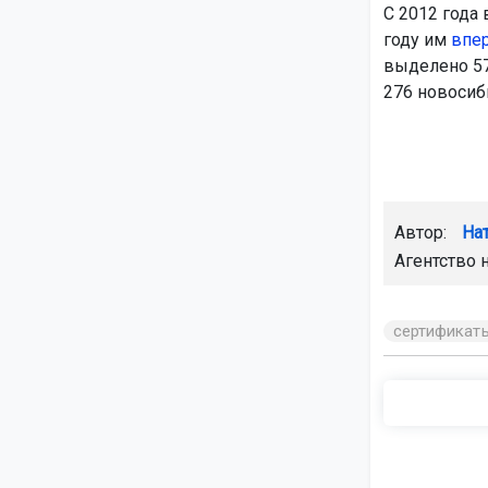
С 2012 года
году им
впе
выделено 57
276 новосиб
Автор:
На
Агентство 
сертификат