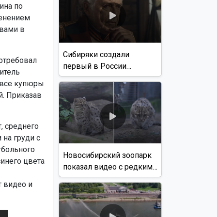
ина по
менением
твами в
Сибиряки создали
потребовал
первый в России
битель
документальный фильм
а все купюры
с использованием ИИ
й. Приказав
, среднего
 на груди с
тбольного
Новосибирский зоопарк
инего цвета
показал видео с редким
виверровым котом
 видео и