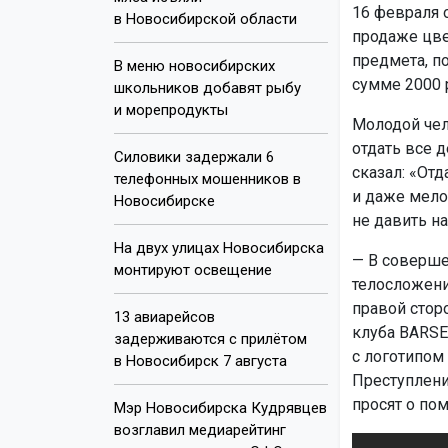
16 февраля 
в Новосибирской области
продаже цве
предмета, п
В меню новосибирских
сумме 2000 
школьников добавят рыбу
и морепродукты
Молодой чел
отдать все д
Силовики задержали 6
сказал: «Отд
телефонных мошенников в
и даже мело
Новосибирске
не давить н
На двух улицах Новосибирска
— В соверше
монтируют освещение
телосложени
правой стор
13 авиарейсов
клуба BARSE
задерживаются с прилётом
с логотипом
в Новосибирск 7 августа
Преступлени
просят о по
Мэр Новосибирска Кудрявцев
возглавил медиарейтинг