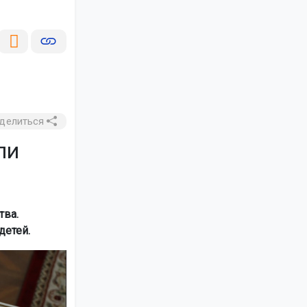
делиться
ли
тва.
детей.