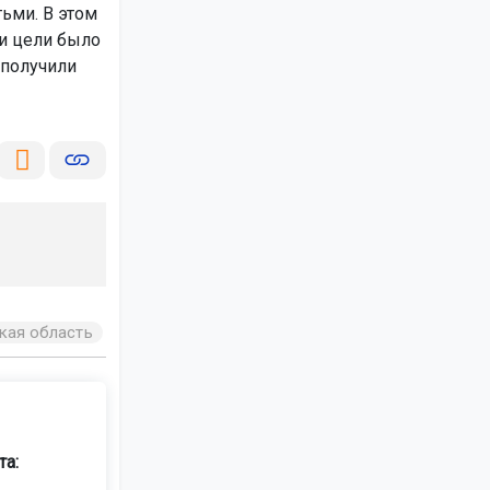
ьми. В этом
ти цели было
 получили
кая область
та: