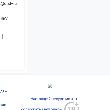
t@otstv.ru
ас:
елям
ы
Настоящий ресурс может
нии
содержать материалы